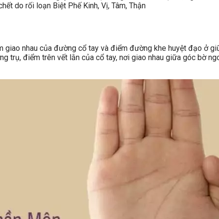
hết do rối loạn Biệt Phế Kinh, Vị, Tâm, Thận
ểm giao nhau của đường cổ tay và điểm đường khe huyệt đạo ở giữ
 trụ, điểm trên vết lằn của cổ tay, nơi giao nhau giữa góc bờ ngo