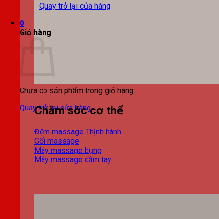
Quay trở lại cửa hàng
0
Giỏ hàng
Chưa có sản phẩm trong giỏ hàng.
Quay trở lại cửa hàng
Chăm sóc cơ thể
Đệm massage
Gối massage
Máy massage bụng
Máy massage cầm tay