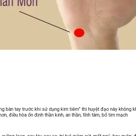
ng bàn tay trước khi sử dụng kim tiêm” thì huyệt đạo này không kh
n, điều hòa ổn định thần kinh, an thần, tĩnh tâm, bổ tim mạch