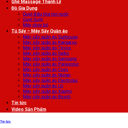
Ghế Massage Thanh Lý
Đồ Gia Dụng
Quạt điều hòa hơi nước
Quạt Sưởi
Máy chạy bộ
Tủ Sấy – Máy Sấy Quần áo
Máy sấy quần áo Sunhouse
Máy sấy quần áo Kangaroo
Máy sấy quần áo Tiross
Máy sấy quần áo Saiko
Máy sấy quần áo Samsung
Máy sấy quần áo Panasonic
Máy sấy quần áo Coex
Máy sấy quần áo Nonan
Máy sấy quần áo Electrolux
Máy sấy quần áo LG
Máy sấy quần áo Xiaomi
Máy sấy quần áo Bosch
Tin tức
Video Sản Phẩm
Tin tức