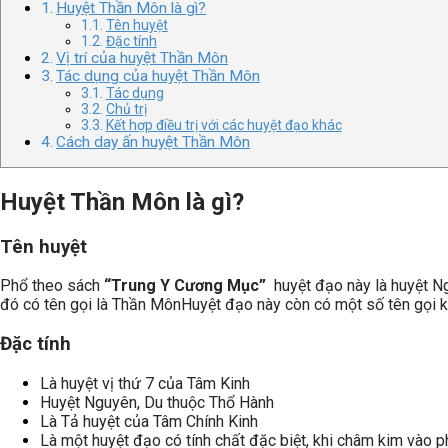
Huyệt Thần Môn là gì?
Tên huyệt
Đặc tính
Vị trí của huyệt Thần Môn
Tác dụng của huyệt Thần Môn
Tác dụng
Chủ trị
Kết hợp điều trị với các huyệt đạo khác
Cách day ấn huyệt Thần Môn
Huyệt Thần Môn là gì?
Tên huyệt
Phổ theo sách
“Trung Y Cương Mục”
huyệt đạo này là huyệt Ng
đó có tên gọi là Thần Môn
Huyệt đạo này còn có một số tên gọi k
Đặc tính
Là huyệt vị thứ 7 của Tâm Kinh
Huyệt Nguyên, Du thuộc Thổ Hành
Là Tả huyệt của Tâm Chính Kinh
Là một huyệt đạo có tính chất đặc biệt, khi châm kim vào ph