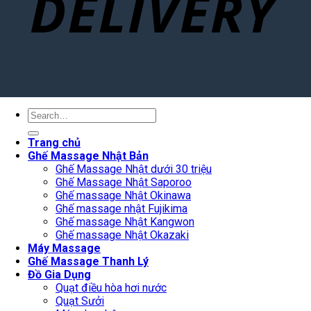
Search
for:
Trang chủ
Ghế Massage Nhật Bản
Ghế Massage Nhật dưới 30 triệu
Ghế Massage Nhật Saporoo
Ghế massage Nhật Okinawa
Ghế massage nhật Fujikima
Ghế massage Nhật Kangwon
Ghế massage Nhật Okazaki
Máy Massage
Ghế Massage Thanh Lý
Đồ Gia Dụng
Quạt điều hòa hơi nước
Quạt Sưởi