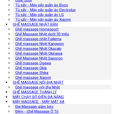
Quạt Sưởi
Tủ sấy - Máy sấy quần áo Boss
Tủ sấy - Máy sấy quần áo Electrolux
Tủ sấy - Máy sấy quần áo LG
Tủ sấy - Máy sấy quần áo Xiaomi
GHẾ MASSAGE NHẬT BẢN
Ghế massage Homesport
Ghế Massage Nhật dưới 30 triệu
Ghế massage nhật Fujikima
Ghế massage Nhật Kangwon
Ghế massage Nhật Okazaki
Ghế massage Nhật Okinawa
Ghế Massage Nhật Saporoo
Ghế massage Ogawa
Ghế massage Okia
Ghế massage Shika
Ghế massage Xiaomi
GHẾ MASSAGE NỘI ĐỊA NHẬT
Ghế massage nội địa Nhật
GHẾ MASSAGE THANH LÝ
MÁY CHẠY BỘ ĐIỆN ĐA NĂNG
MÁY MASSAGE - MÁY MÁT XA
Đai Massage giảm béo
Đệm - Ghế Massage Ô Tô