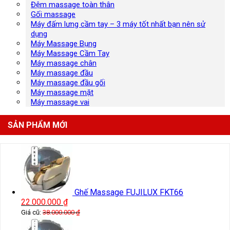
Đệm massage toàn thân
Gối massage
Máy đấm lưng cầm tay – 3 máy tốt nhất bạn nên sử
dụng
Máy Massage Bụng
Máy Massage Cầm Tay
Máy massage chân
Máy massage đầu
Máy massage đầu gối
Máy massage mặt
Máy massage vai
SẢN PHẨM MỚI
Ghế Massage FUJILUX FKT66
22.000.000
₫
Giá cũ:
38.000.000
₫