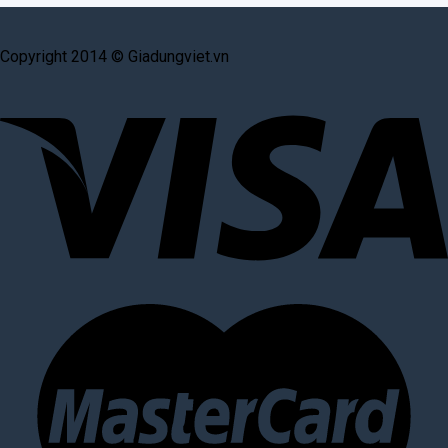
Copyright 2014 © Giadungviet.vn