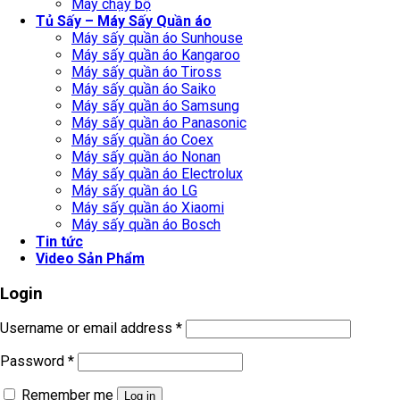
Máy chạy bộ
Tủ Sấy – Máy Sấy Quần áo
Máy sấy quần áo Sunhouse
Máy sấy quần áo Kangaroo
Máy sấy quần áo Tiross
Máy sấy quần áo Saiko
Máy sấy quần áo Samsung
Máy sấy quần áo Panasonic
Máy sấy quần áo Coex
Máy sấy quần áo Nonan
Máy sấy quần áo Electrolux
Máy sấy quần áo LG
Máy sấy quần áo Xiaomi
Máy sấy quần áo Bosch
Tin tức
Video Sản Phẩm
Login
Username or email address
*
Password
*
Remember me
Log in