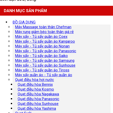
DANH MỤC SẢN PHẨM
ĐỒ GIA DỤNG
Máy Massage toàn thân Chefman
Máy rung giảm béo toàn thân giá rẻ
Máy sấy - Tủ sấy quần áo Coex
Máy sấy - Tủ sấy quần áo Kangaroo
Máy sấy - Tủ sấy quần áo Nonan
Máy sấy - Tủ sấy quần áo Panasonic
Máy sấy - Tủ sấy quần áo Saiko
Máy sấy - Tủ sấy quần áo Samsung
Máy sấy - Tủ sấy quần áo Sunhouse
Máy sấy - Tủ sấy quần áo Tiross
Máy sấy quần áo - Tủ sấy quần áo
Quạt điều hòa hơi nước
Quạt điều hòa Bennix
Quạt điều hòa Kosmo
Quạt điều hòa Nagakawa
Quạt điều hòa Panasonic
Quạt điều hòa Sunhouse
Quạt điều hòa Yashima