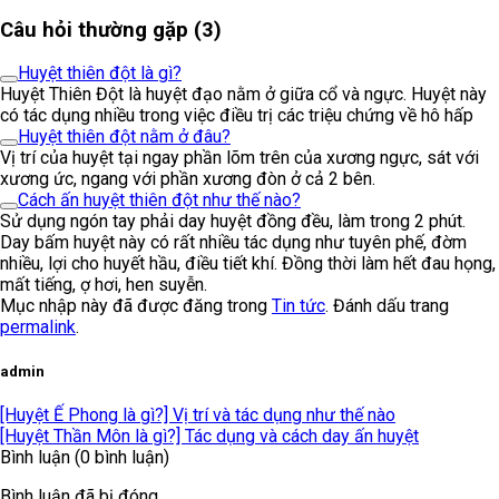
Câu hỏi thường gặp (3)
Huyệt thiên đột là gì?
Huyệt Thiên Đột là huyệt đạo nằm ở giữa cổ và ngực. Huyệt này
có tác dụng nhiều trong việc điều trị các triệu chứng về hô hấp
Huyệt thiên đột nằm ở đâu?
Vị trí của huyệt tại ngay phần lõm trên của xương ngực, sát với
xương ức, ngang với phần xương đòn ở cả 2 bên.
Cách ấn huyệt thiên đột như thế nào?
Sử dụng ngón tay phải day huyệt đồng đều, làm trong 2 phút.
Day bấm huyệt này có rất nhiều tác dụng như tuyên phế, đờm
nhiều, lợi cho huyết hầu, điều tiết khí. Đồng thời làm hết đau họng,
mất tiếng, ợ hơi, hen suyễn.
Mục nhập này đã được đăng trong
Tin tức
. Đánh dấu trang
permalink
.
admin
[Huyệt Ế Phong là gì?] Vị trí và tác dụng như thế nào
[Huyệt Thần Môn là gì?] Tác dụng và cách day ấn huyệt
Bình luận (0 bình luận)
Bình luận đã bị đóng.