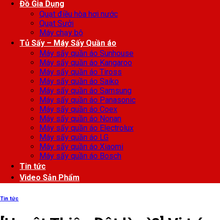
Đồ Gia Dụng
Quạt điều hòa hơi nước
Quạt Sưởi
Máy chạy bộ
Tủ Sấy – Máy Sấy Quần áo
Máy sấy quần áo Sunhouse
Máy sấy quần áo Kangaroo
Máy sấy quần áo Tiross
Máy sấy quần áo Saiko
Máy sấy quần áo Samsung
Máy sấy quần áo Panasonic
Máy sấy quần áo Coex
Máy sấy quần áo Nonan
Máy sấy quần áo Electrolux
Máy sấy quần áo LG
Máy sấy quần áo Xiaomi
Máy sấy quần áo Bosch
Tin tức
Video Sản Phẩm
Tin tức