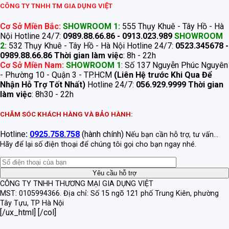
CÔNG TY TNHH TM GIA DỤNG VIỆT
Cơ Sở Miền Bắc:
SHOWROOM 1:
555 Thụy Khuê - Tây Hồ - Hà
Nội Hotline 24/7:
0989.88.66.86 - 0913.023.989
SHOWROOM
2:
532 Thụy Khuê - Tây Hồ - Hà Nội Hotline 24/7:
0523.345678 -
0989.88.66.86
Thời gian làm việc
: 8h - 22h
Cơ Sở Miền Nam:
SHOWROOM 1
: Số 137 Nguyễn Phúc Nguyên
- Phường 10 - Quận 3 - TP.HCM
(Liên Hệ trước Khi Qua Để
Nhận Hỗ Trợ Tốt Nhất)
Hotline 24/7:
056.929.9999
Thời gian
làm việc
: 8h30 - 22h
CHĂM SÓC KHÁCH HÀNG VÀ BẢO HÀNH:
Hotline
:
0925.758.758
(hành chính)
Nếu bạn cần hỗ trợ, tư vấn...
Hãy để lại số điện thoại để chúng tôi gọi cho bạn ngay nhé.
CÔNG TY TNHH THƯƠNG MẠI GIA DỤNG VIỆT
MST: 0105994366.
Địa chỉ: Số 15 ngõ 121 phố Trung Kiên, phường
Tây Tựu, TP Hà Nội
[/ux_html] [/col]