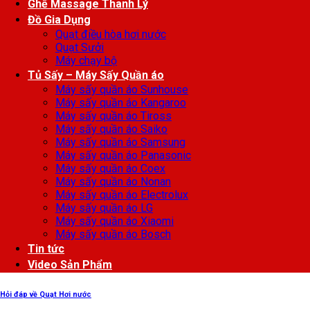
Ghế Massage Thanh Lý
Đồ Gia Dụng
Quạt điều hòa hơi nước
Quạt Sưởi
Máy chạy bộ
Tủ Sấy – Máy Sấy Quần áo
Máy sấy quần áo Sunhouse
Máy sấy quần áo Kangaroo
Máy sấy quần áo Tiross
Máy sấy quần áo Saiko
Máy sấy quần áo Samsung
Máy sấy quần áo Panasonic
Máy sấy quần áo Coex
Máy sấy quần áo Nonan
Máy sấy quần áo Electrolux
Máy sấy quần áo LG
Máy sấy quần áo Xiaomi
Máy sấy quần áo Bosch
Tin tức
Video Sản Phẩm
Hỏi đáp về Quạt Hơi nước