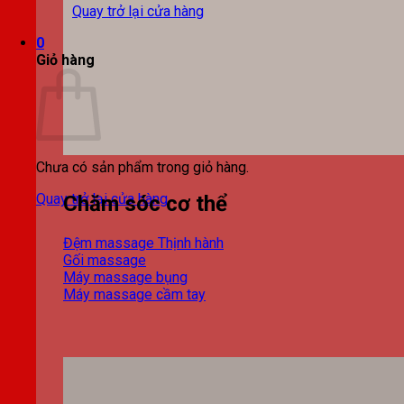
Quay trở lại cửa hàng
0
Giỏ hàng
Chưa có sản phẩm trong giỏ hàng.
Quay trở lại cửa hàng
Chăm sóc cơ thể
Đệm massage
Gối massage
Máy massage bụng
Máy massage cầm tay