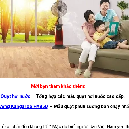
Mời bạn tham khảo thêm:
>
Quạt hơi nước
Tổng hợp các mẫu quạt hơi nước cao cấp.
sương Kangaroo HYB50
– Mẫu quạt phun sương bán chạy nhất
h rẻ có phải đều không tốt? Mặc dù biết người dân Việt Nam yêu 