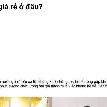
iá rẻ ở đâu?
ước giá rẻ liệu có tốt không ? Là những câu hỏi thường gặp khi n
 phun sương chất lượng mà giá thành rẻ là việc không hề dễ. Để tì