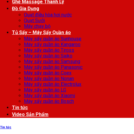
Ghế Massage Thanh Lý
Đồ Gia Dụng
Quạt điều hòa hơi nước
Quạt Sưởi
Máy chạy bộ
Tủ Sấy – Máy Sấy Quần áo
Máy sấy quần áo Sunhouse
Máy sấy quần áo Kangaroo
Máy sấy quần áo Tiross
Máy sấy quần áo Saiko
Máy sấy quần áo Samsung
Máy sấy quần áo Panasonic
Máy sấy quần áo Coex
Máy sấy quần áo Nonan
Máy sấy quần áo Electrolux
Máy sấy quần áo LG
Máy sấy quần áo Xiaomi
Máy sấy quần áo Bosch
Tin tức
Video Sản Phẩm
Tin tức