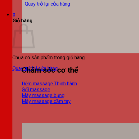
Quay trở lại cửa hàng
0
Giỏ hàng
Chưa có sản phẩm trong giỏ hàng.
Quay trở lại cửa hàng
Chăm sóc cơ thể
Đệm massage
Gối massage
Máy massage bụng
Máy massage cầm tay