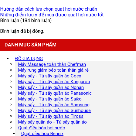
Hướng dẫn cách lựa chọn quạt hơi nước chuẩn
Những điểm lưu ý để mua được quạt hơi nước tốt
Bình luận (184 bình luận)
Bình luận đã bị đóng.
DANH MỤC SẢN PHẨM
ĐỒ GIA DỤNG
Máy Massage toàn thân Chefman
Máy rung giảm béo toàn thân giá rẻ
Máy sấy - Tủ sấy quần áo Coex
Máy sấy - Tủ sấy quần áo Kangaroo
Máy sấy - Tủ sấy quần áo Nonan
Máy sấy - Tủ sấy quần áo Panasonic
Máy sấy - Tủ sấy quần áo Saiko
Máy sấy - Tủ sấy quần áo Samsung
Máy sấy - Tủ sấy quần áo Sunhouse
Máy sấy - Tủ sấy quần áo Tiross
Máy sấy quần áo - Tủ sấy quần áo
Quạt điều hòa hơi nước
Quạt điều hòa Bennix