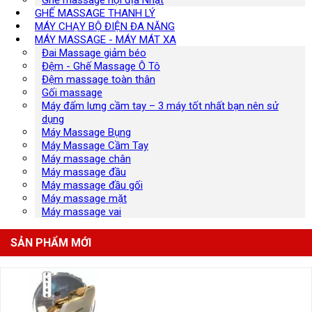
GHẾ MASSAGE THANH LÝ
MÁY CHẠY BỘ ĐIỆN ĐA NĂNG
MÁY MASSAGE - MÁY MÁT XA
Đai Massage giảm béo
Đệm - Ghế Massage Ô Tô
Đệm massage toàn thân
Gối massage
Máy đấm lưng cầm tay – 3 máy tốt nhất bạn nên sử
dụng
Máy Massage Bụng
Máy Massage Cầm Tay
Máy massage chân
Máy massage đầu
Máy massage đầu gối
Máy massage mặt
Máy massage vai
SẢN PHẨM MỚI