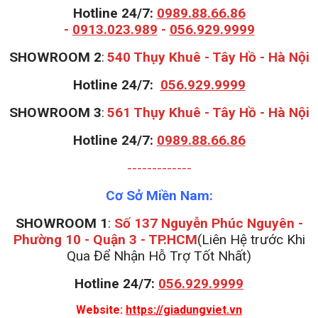
Hotline 24/7:
0989.88.66.86
-
0913.023.989
-
056.929.9999
S
HOWROOM 2
:
540 Thụy Khuê - Tây Hồ - Hà Nội
Hotline 24/7:
056.929.9999
S
HOWROOM 3
:
561 Thụy Khuê - Tây Hồ - Hà Nội
Hotline 24/7:
0989.88.66.86
-------------
Cơ Sở Miền Nam:
SHOWROOM 1
:
Số 137 Nguyễn Phúc Nguyên -
Phường 10 - Quận 3 - TP.HCM
(Liên Hệ trước Khi
Qua Để Nhận Hỗ Trợ Tốt Nhất)
Hotline 24/7:
056.929.9999
Website:
https://giadungviet.vn