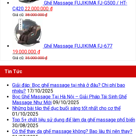
Ghế Massage FUJIKIMA FJ-G500 / HT-
C420
22.000.000
₫
Giá cũ:
38.000.000
₫
Ghế Massage FUJIKIMA FJ-677
19.000.000
₫
Giá cũ:
35.000.000
₫
Tin Tức
Giải đáp: Bọc ghế massage tại nhà ở đâu? Chi phí bao
nhiêu?
17/10/2025
Bọc Ghế Massage Tại Hà Nội – Giải Pháp Tái Sinh Ghế
Massage Như Mới
09/10/2025
Những bài tập thể dục buổi sáng tốt nhất cho cơ thể
01/10/2025
Top 5+ chất liệu sử dụng để làm da ghế massage phổ biến
30/08/2025
Có thể thay da ghế massage không? Bao lâu thì nên thay?