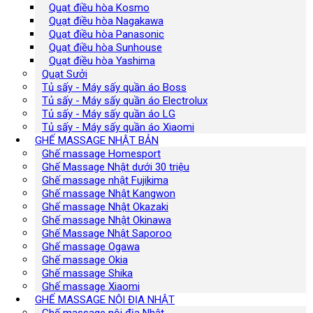
Quạt điều hòa Kosmo
Quạt điều hòa Nagakawa
Quạt điều hòa Panasonic
Quạt điều hòa Sunhouse
Quạt điều hòa Yashima
Quạt Sưởi
Tủ sấy - Máy sấy quần áo Boss
Tủ sấy - Máy sấy quần áo Electrolux
Tủ sấy - Máy sấy quần áo LG
Tủ sấy - Máy sấy quần áo Xiaomi
GHẾ MASSAGE NHẬT BẢN
Ghế massage Homesport
Ghế Massage Nhật dưới 30 triệu
Ghế massage nhật Fujikima
Ghế massage Nhật Kangwon
Ghế massage Nhật Okazaki
Ghế massage Nhật Okinawa
Ghế Massage Nhật Saporoo
Ghế massage Ogawa
Ghế massage Okia
Ghế massage Shika
Ghế massage Xiaomi
GHẾ MASSAGE NỘI ĐỊA NHẬT
Ghế massage nội địa Nhật