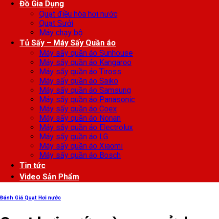
Đồ Gia Dụng
Quạt điều hòa hơi nước
Quạt Sưởi
Máy chạy bộ
Tủ Sấy – Máy Sấy Quần áo
Máy sấy quần áo Sunhouse
Máy sấy quần áo Kangaroo
Máy sấy quần áo Tiross
Máy sấy quần áo Saiko
Máy sấy quần áo Samsung
Máy sấy quần áo Panasonic
Máy sấy quần áo Coex
Máy sấy quần áo Nonan
Máy sấy quần áo Electrolux
Máy sấy quần áo LG
Máy sấy quần áo Xiaomi
Máy sấy quần áo Bosch
Tin tức
Video Sản Phẩm
Đánh Giá Quạt Hơi nước