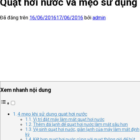
Quạt hơi nước và mẹo sử dụng
Đã đăng trên
16/06/2016
17/06/2016
bởi
admin
Xem nhanh nội dung
4 mẹo khi sử dụng quạt hơi nước
Vị trí đặt máy làm mát quạt hơi nước
Thêm đá lạnh để quạt hơi nước làm mát sâu hơn
Vệ sinh quạt hơi nước, giàn lạnh của máy làm mát định
kỳ
Kết hợp quạt hơi nước cùng với quạt thông gió để hút