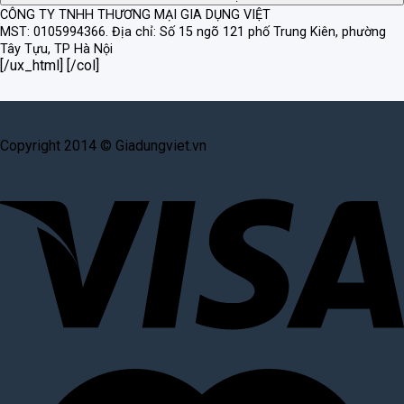
CÔNG TY TNHH THƯƠNG MẠI GIA DỤNG VIỆT
MST: 0105994366.
Địa chỉ: Số 15 ngõ 121 phố Trung Kiên, phường
Tây Tựu, TP Hà Nội
[/ux_html] [/col]
Copyright 2014 © Giadungviet.vn