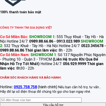
100% thanh toán bảo mật
CÔNG TY TNHH TM GIA DỤNG VIỆT
Cơ Sở Miền Bắc:
SHOWROOM 1:
555 Thụy Khuê - Tây Hồ - Hà
Nội Hotline 24/7:
0989.88.66.86 - 0913.023.989
SHOWROOM
2:
532 Thụy Khuê - Tây Hồ - Hà Nội Hotline 24/7:
0523.345678 -
0989.88.66.86
Thời gian làm việc
: 8h - 22h
Cơ Sở Miền Nam:
SHOWROOM 1
: Số 137 Nguyễn Phúc Nguyên
- Phường 10 - Quận 3 - TP.HCM
(Liên Hệ trước Khi Qua Để
Nhận Hỗ Trợ Tốt Nhất)
Hotline 24/7:
056.929.9999
Thời gian
làm việc
: 8h30 - 22h
CHĂM SÓC KHÁCH HÀNG VÀ BẢO HÀNH:
Hotline
:
0925.758.758
(hành chính)
Nếu bạn cần hỗ trợ, tư vấn...
Hãy để lại số điện thoại để chúng tôi gọi cho bạn ngay nhé.