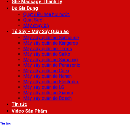
Ghế Massage Thanh Lý
Đồ Gia Dụng
Quạt điều hòa hơi nước
Quạt Sưởi
Máy chạy bộ
Tủ Sấy – Máy Sấy Quần áo
Máy sấy quần áo Sunhouse
Máy sấy quần áo Kangaroo
Máy sấy quần áo Tiross
Máy sấy quần áo Saiko
Máy sấy quần áo Samsung
Máy sấy quần áo Panasonic
Máy sấy quần áo Coex
Máy sấy quần áo Nonan
Máy sấy quần áo Electrolux
Máy sấy quần áo LG
Máy sấy quần áo Xiaomi
Máy sấy quần áo Bosch
Tin tức
Video Sản Phẩm
Tin tức