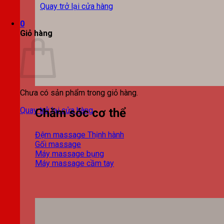
Quay trở lại cửa hàng
0
Giỏ hàng
Chưa có sản phẩm trong giỏ hàng.
Quay trở lại cửa hàng
Chăm sóc cơ thể
Đệm massage
Gối massage
Máy massage bụng
Máy massage cầm tay