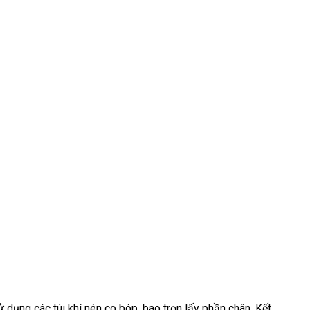
ụng các túi khí nén co bóp, bao trọn lấy phần chân. Kết