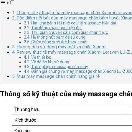
Thông số kỹ thuật của máy massage chân Xiaomi Lerava
Đặc điểm nổi bật của máy massage chân bấm huyệt Xiao
Hạn chế bệnh tật nhờ cơ chế massage hiện đại
Tác động massage hiện đại
Thư giãn chuyên sâu, cảm giác chân thực
Hệ thống nút bấm dễ sử dụng
Chức năng sưởi ấm bằng nhiệt
Hướng dẫn sử dụng máy mát xa chân Xiaomi
Review thực tế máy massage chân Xiaomi Leravan LJ-Z
Về thiết kế:
Về độ ồn khi sử dụng
Trải nghiệm massage của máy
Đánh giá chung về máy massage chân Xiaomi LJ-ZJ0
Mua máy massage chân chính hãng giá rẻ
Thông số kỹ thuật của máy massage châ
Thương hiệu
Kích thước
Điện áp