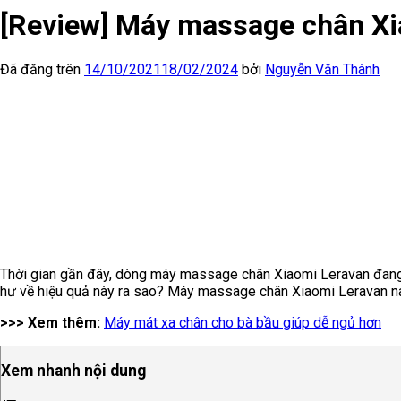
[Review] Máy massage chân Xia
Đã đăng trên
14/10/2021
18/02/2024
bởi
Nguyễn Văn Thành
Thời gian gần đây, dòng máy massage chân Xiaomi Leravan đang 
hư về hiệu quả này ra sao? Máy massage chân Xiaomi Leravan nà
>>> Xem thêm:
Máy mát xa chân cho bà bầu giúp dễ ngủ hơn
Xem nhanh nội dung