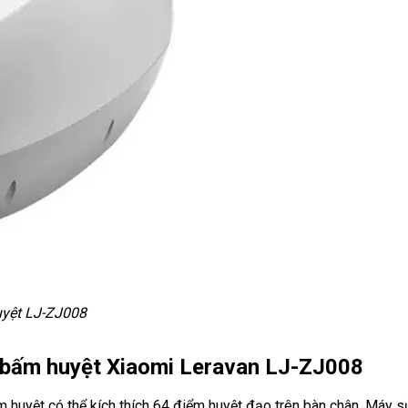
yệt LJ-ZJ008
 bấm huyệt Xiaomi Leravan LJ-ZJ008
ệt có thể kích thích 64 điểm huyệt đạo trên bàn chân. Máy sử d