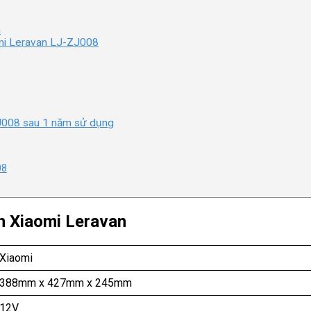
n
mi Leravan LJ-ZJ008
J008 sau 1 năm sử dụng
08
n Xiaomi Leravan
Xiaomi
388mm x 427mm x 245mm
12V