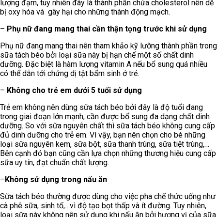
lượng đạm, tuy nhiên đây là thành phần chứa cholesterol nên dễ
bị oxy hóa và gây hại cho những thành động mạch.
–
Phụ nữ đang mang thai cần thận tọng trước khi sử dụng
Phụ nữ đang mang thai nên tham khảo kỹ lưỡng thành phần trong
sữa tách béo bởi loại sữa này bị hạn chế một số chất dinh
dưỡng. Đặc biệt là hàm lượng vitamin A nếu bổ sung quá nhiều
có thể dẫn tới chứng dị tật bẩm sinh ở trẻ.
–
Không cho trẻ em dưới 5 tuổi sử dụng
Trẻ em không nên dùng sữa tách béo bởi đây là độ tuổi đang
trong giai đoạn lớn mạnh, cần được bổ sung đa dạng chất dinh
dưỡng. So với sữa nguyên chất thì sữa tách béo không cung cấp
đủ dinh dưỡng cho trẻ em. Vì vậy, bạn nên chọn cho bé những
loại sữa nguyên kem, sữa bột, sữa thanh trùng, sữa tiệt trùng,…
Bên cạnh đó bạn cũng cần lựa chọn những thương hiệu cung cấp
sữa uy tín, đạt chuẩn chất lượng.
–
Không sử dụng trong nấu ăn
Sữa tách béo thường được dùng cho việc pha chế thức uống như
cà phê sữa, sinh tố,…vì độ tạo bọt thấp và ít đường. Tuy nhiên,
loại sữa này không nên sử dụng khi nấu ăn bởi hương vị của sữa