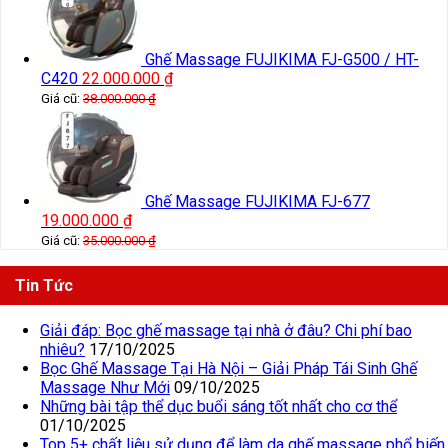
Ghế Massage FUJIKIMA FJ-G500 / HT-
C420
22.000.000
₫
Giá cũ:
38.000.000
₫
Ghế Massage FUJIKIMA FJ-677
19.000.000
₫
Giá cũ:
35.000.000
₫
Tin Tức
Giải đáp: Bọc ghế massage tại nhà ở đâu? Chi phí bao
nhiêu?
17/10/2025
Bọc Ghế Massage Tại Hà Nội – Giải Pháp Tái Sinh Ghế
Massage Như Mới
09/10/2025
Những bài tập thể dục buổi sáng tốt nhất cho cơ thể
01/10/2025
Top 5+ chất liệu sử dụng để làm da ghế massage phổ biến