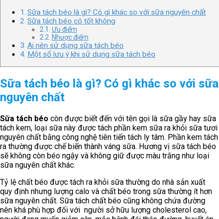
Sữa tách béo là gì? Có gì khác so với sữa nguyên chất
Sữa tách béo có tốt không
Ưu điểm
Nhược điểm
Ai nên sử dụng sữa tách béo
Một số lưu ý khi sử dụng sữa tách béo
Sữa tách béo là gì? Có gì khác so với sữa
nguyên chất
Sữa tách béo
còn được biết đến với tên gọi là sữa gầy hay sữa
tách kem, loại sữa này được tách phần kem sữa ra khỏi sữa tươi
nguyên chất bằng công nghệ tiên tiến tách ly tâm. Phần kem tách
ra thường được chế biến thành váng sữa. Hương vị sữa tách béo
sẽ không còn béo ngậy và không giữ được màu trắng như loại
sữa nguyên chất khác.
Tỷ lệ chất béo được tách ra khỏi sữa thường do nhà sản xuất
quy định nhưng lượng calo và chất béo trong sữa thường ít hơn
sữa nguyên chất. Sữa tách chất béo cũng không chứa đường
nên khá phù hợp đối với người sở hữu lượng cholesterol cao,