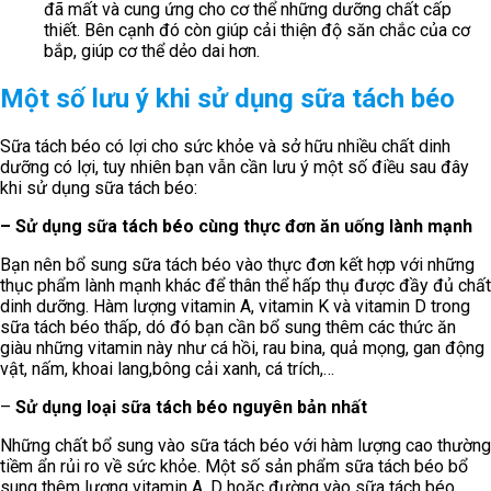
đã mất và cung ứng cho cơ thể những dưỡng chất cấp
thiết. Bên cạnh đó còn giúp cải thiện độ săn chắc của cơ
bắp, giúp cơ thể dẻo dai hơn.
Một số lưu ý khi sử dụng sữa tách béo
Sữa tách béo có lợi cho sức khỏe và sở hữu nhiều chất dinh
dưỡng có lợi, tuy nhiên bạn vẫn cần lưu ý một số điều sau đây
khi sử dụng sữa tách béo:
– Sử dụng sữa tách béo cùng thực đơn ăn uống lành mạnh
Bạn nên bổ sung sữa tách béo vào thực đơn kết hợp với những
thục phẩm lành mạnh khác để thân thể hấp thụ được đầy đủ chất
dinh dưỡng. Hàm lượng vitamin A, vitamin K và vitamin D trong
sữa tách béo thấp, dó đó bạn cần bổ sung thêm các thức ăn
giàu những vitamin này như cá hồi, rau bina, quả mọng, gan động
vật, nấm, khoai lang,bông cải xanh, cá trích,…
–
Sử dụng loại sữa tách béo nguyên bản nhất
Những chất bổ sung vào sữa tách béo với hàm lượng cao thường
tiềm ẩn rủi ro về sức khỏe. Một số sản phẩm sữa tách béo bổ
sung thêm lượng vitamin A, D hoặc đường vào sữa tách béo.