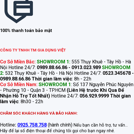
100% thanh toán bảo mật
CÔNG TY TNHH TM GIA DỤNG VIỆT
Cơ Sở Miền Bắc:
SHOWROOM 1:
555 Thụy Khuê - Tây Hồ - Hà
Nội Hotline 24/7:
0989.88.66.86 - 0913.023.989
SHOWROOM
2:
532 Thụy Khuê - Tây Hồ - Hà Nội Hotline 24/7:
0523.345678 -
0989.88.66.86
Thời gian làm việc
: 8h - 22h
Cơ Sở Miền Nam:
SHOWROOM 1
: Số 137 Nguyễn Phúc Nguyên
- Phường 10 - Quận 3 - TP.HCM
(Liên Hệ trước Khi Qua Để
Nhận Hỗ Trợ Tốt Nhất)
Hotline 24/7:
056.929.9999
Thời gian
làm việc
: 8h30 - 22h
CHĂM SÓC KHÁCH HÀNG VÀ BẢO HÀNH:
Hotline
:
0925.758.758
(hành chính)
Nếu bạn cần hỗ trợ, tư vấn...
Hãy để lại số điện thoại để chúng tôi gọi cho bạn ngay nhé.