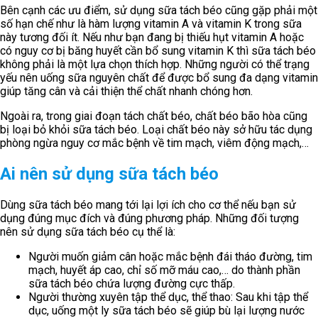
Bên cạnh các ưu điểm, sử dụng sữa tách béo cũng gặp phải một
số hạn chế như là hàm lượng vitamin A và vitamin K trong sữa
này tương đối ít. Nếu như bạn đang bị thiếu hụt vitamin A hoặc
có nguy cơ bị băng huyết cần bổ sung vitamin K thì sữa tách béo
không phải là một lựa chọn thích hợp. Những người có thể trạng
yếu nên uống sữa nguyên chất để được bổ sung đa dạng vitamin
giúp tăng cân và cải thiện thể chất nhanh chóng hơn.
Ngoài ra, trong giai đoạn tách chất béo, chất béo bão hòa cũng
bị loại bỏ khỏi sữa tách béo. Loại chất béo này sở hữu tác dụng
phòng ngừa nguy cơ mắc bệnh về tim mạch, viêm động mạch,…
Ai nên sử dụng sữa tách béo
Dùng sữa tách béo mang tới lại lợi ích cho cơ thể nếu bạn sử
dụng đúng mục đích và đúng phương pháp. Những đối tượng
nên sử dụng sữa tách béo cụ thể là:
Người muốn giảm cân hoặc mắc bệnh đái tháo đường, tim
mạch, huyết áp cao, chỉ số mỡ máu cao,… do thành phần
sữa tách béo chứa lượng đường cực thấp.
Người thường xuyên tập thể dục, thể thao: Sau khi tập thể
dục, uống một ly sữa tách béo sẽ giúp bù lại lượng nước