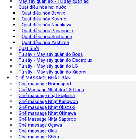
Máy sấy quần áo - Tủ sấy quần áo
Quạt điều hòa hơi nước
Quạt điều hòa Bennix
Quạt điều hòa Kosmo
Quạt điều hòa Nagakawa
Quạt điều hòa Panasonic
Quạt điều hòa Sunhouse
Quạt điều hòa Yashima
Quạt Sưởi
Tủ sấy - Máy sấy quần áo Boss
Tủ sấy - Máy sấy quần áo Electrolux
Tủ sấy - Máy sấy quần áo LG
Tủ sấy - Máy sấy quần áo Xiaomi
GHẾ MASSAGE NHẬT BẢN
Ghế massage Homesport
Ghế Massage Nhật dưới 30 triệu
Ghế massage nhật Fujikima
Ghế massage Nhật Kangwon
Ghế massage Nhật Okazaki
Ghế massage Nhật Okinawa
Ghế Massage Nhật Saporoo
Ghế massage Ogawa
Ghế massage Okia
Ghế massage Shika