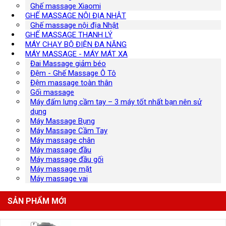
Ghế massage Xiaomi
GHẾ MASSAGE NỘI ĐỊA NHẬT
Ghế massage nội địa Nhật
GHẾ MASSAGE THANH LÝ
MÁY CHẠY BỘ ĐIỆN ĐA NĂNG
MÁY MASSAGE - MÁY MÁT XA
Đai Massage giảm béo
Đệm - Ghế Massage Ô Tô
Đệm massage toàn thân
Gối massage
Máy đấm lưng cầm tay – 3 máy tốt nhất bạn nên sử
dụng
Máy Massage Bụng
Máy Massage Cầm Tay
Máy massage chân
Máy massage đầu
Máy massage đầu gối
Máy massage mặt
Máy massage vai
SẢN PHẨM MỚI