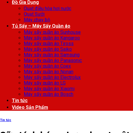
Đồ Gia Dụng
Quạt điều hòa hơi nước
Quạt Sưởi
Máy chạy bộ
Tủ Sấy – Máy Sấy Quần áo
Máy sấy quần áo Sunhouse
Máy sấy quần áo Kangaroo
Máy sấy quần áo Tiross
Máy sấy quần áo Saiko
Máy sấy quần áo Samsung
Máy sấy quần áo Panasonic
Máy sấy quần áo Coex
Máy sấy quần áo Nonan
Máy sấy quần áo Electrolux
Máy sấy quần áo LG
Máy sấy quần áo Xiaomi
Máy sấy quần áo Bosch
Tin tức
Video Sản Phẩm
Tin tức