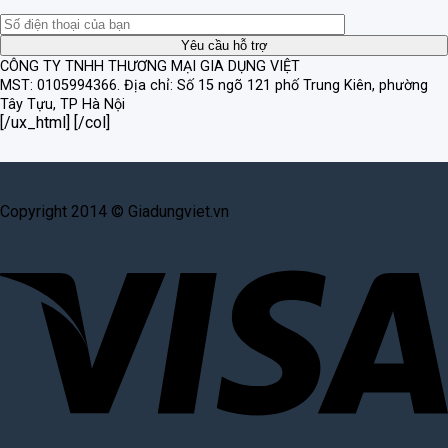
CÔNG TY TNHH THƯƠNG MẠI GIA DỤNG VIỆT
MST: 0105994366.
Địa chỉ: Số 15 ngõ 121 phố Trung Kiên, phường
Tây Tựu, TP Hà Nội
[/ux_html] [/col]
Copyright 2014 © Giadungviet.vn