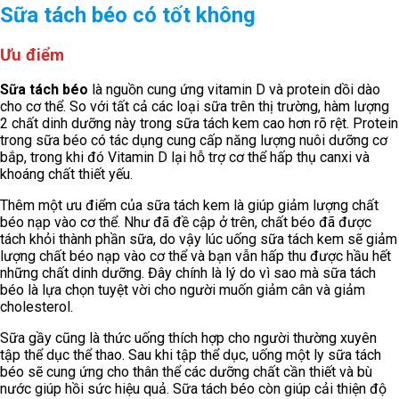
Sữa tách béo có tốt không
Ưu điểm
Sữa tách béo
là nguồn cung ứng vitamin D và protein dồi dào
cho cơ thể. So với tất cả các loại sữa trên thị trường, hàm lượng
2 chất dinh dưỡng này trong sữa tách kem cao hơn rõ rệt. Protein
trong sữa béo có tác dụng cung cấp năng lượng nuôi dưỡng cơ
bắp, trong khi đó Vitamin D lại hỗ trợ cơ thể hấp thụ canxi và
khoáng chất thiết yếu.
Thêm một ưu điểm của sữa tách kem là giúp giảm lượng chất
béo nạp vào cơ thể. Như đã đề cập ở trên, chất béo đã được
tách khỏi thành phần sữa, do vậy lúc uống sữa tách kem sẽ giảm
lượng chất béo nạp vào cơ thể và bạn vẫn hấp thu được hầu hết
những chất dinh dưỡng. Đây chính là lý do vì sao mà sữa tách
béo là lựa chọn tuyệt vời cho người muốn giảm cân và giảm
cholesterol.
Sữa gầy cũng là thức uống thích hợp cho người thường xuyên
tập thể dục thể thao. Sau khi tập thể dục, uống một ly sữa tách
béo sẽ cung ứng cho thân thể các dưỡng chất cần thiết và bù
nước giúp hồi sức hiệu quả. Sữa tách béo còn giúp cải thiện độ