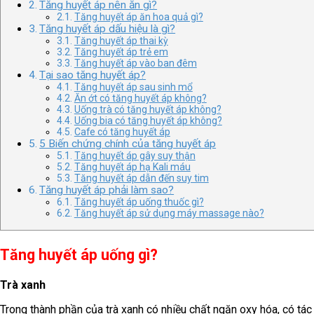
Tăng huyết áp nên ăn gì?
Tăng huyết áp ăn hoa quả gì?
Tăng huyết áp dấu hiệu là gì?
Tăng huyết áp thai kỳ
Tăng huyết áp trẻ em
Tăng huyết áp vào ban đêm
Tại sao tăng huyết áp?
Tăng huyết áp sau sinh mổ
Ăn ớt có tăng huyết áp không?
Uống trà có tăng huyết áp không?
Uống bia có tăng huyết áp không?
Cafe có tăng huyết áp
5 Biến chứng chính của tăng huyết áp
Tăng huyết áp gây suy thận
Tăng huyết áp hạ Kali máu
Tăng huyết áp dẫn đến suy tim
Tăng huyết áp phải làm sao?
Tăng huyết áp uống thuốc gì?
Tăng huyết áp sử dụng máy massage nào?
Tăng huyết áp uống gì?
Trà xanh
Trong thành phần của trà xanh có nhiều chất ngăn oxy hóa, có tá