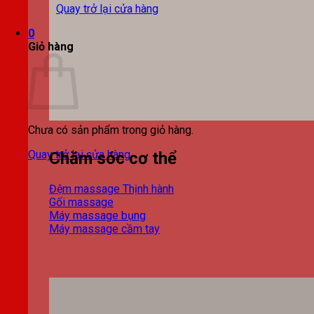
Quay trở lại cửa hàng
0
Giỏ hàng
Chưa có sản phẩm trong giỏ hàng.
Quay trở lại cửa hàng
Chăm sóc cơ thể
Đệm massage
Gối massage
Máy massage bụng
Máy massage cầm tay