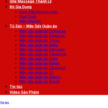
Ghế Massage Thanh Lý
Đồ Gia Dụng
Quạt điều hòa hơi nước
Quạt Sưởi
Máy chạy bộ
Tủ Sấy – Máy Sấy Quần áo
Máy sấy quần áo Sunhouse
Máy sấy quần áo Kangaroo
Máy sấy quần áo Tiross
Máy sấy quần áo Saiko
Máy sấy quần áo Samsung
Máy sấy quần áo Panasonic
Máy sấy quần áo Coex
Máy sấy quần áo Nonan
Máy sấy quần áo Electrolux
Máy sấy quần áo LG
Máy sấy quần áo Xiaomi
Máy sấy quần áo Bosch
Tin tức
Video Sản Phẩm
Tin tức