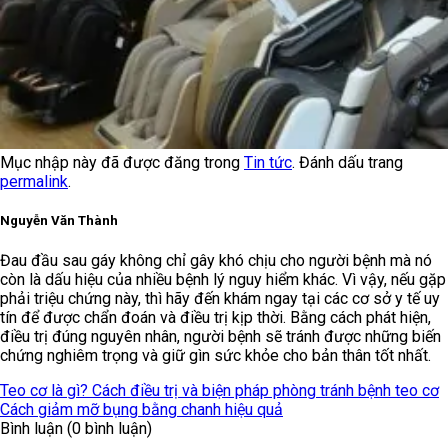
Mục nhập này đã được đăng trong
Tin tức
. Đánh dấu trang
permalink
.
Nguyễn Văn Thành
Đau đầu sau gáy không chỉ gây khó chịu cho người bệnh mà nó
còn là dấu hiệu của nhiều bệnh lý nguy hiểm khác. Vì vậy, nếu gặp
phải triệu chứng này, thì hãy đến khám ngay tại các cơ sở y tế uy
tín để được chẩn đoán và điều trị kịp thời. Bằng cách phát hiện,
điều trị đúng nguyên nhân, người bệnh sẽ tránh được những biến
chứng nghiêm trọng và giữ gìn sức khỏe cho bản thân tốt nhất.
Teo cơ là gì? Cách điều trị và biện pháp phòng tránh bệnh teo cơ
Cách giảm mỡ bụng bằng chanh hiệu quả
Bình luận (0 bình luận)