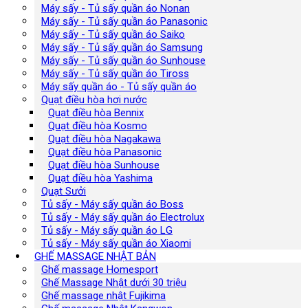
Máy sấy - Tủ sấy quần áo Nonan
Máy sấy - Tủ sấy quần áo Panasonic
Máy sấy - Tủ sấy quần áo Saiko
Máy sấy - Tủ sấy quần áo Samsung
Máy sấy - Tủ sấy quần áo Sunhouse
Máy sấy - Tủ sấy quần áo Tiross
Máy sấy quần áo - Tủ sấy quần áo
Quạt điều hòa hơi nước
Quạt điều hòa Bennix
Quạt điều hòa Kosmo
Quạt điều hòa Nagakawa
Quạt điều hòa Panasonic
Quạt điều hòa Sunhouse
Quạt điều hòa Yashima
Quạt Sưởi
Tủ sấy - Máy sấy quần áo Boss
Tủ sấy - Máy sấy quần áo Electrolux
Tủ sấy - Máy sấy quần áo LG
Tủ sấy - Máy sấy quần áo Xiaomi
GHẾ MASSAGE NHẬT BẢN
Ghế massage Homesport
Ghế Massage Nhật dưới 30 triệu
Ghế massage nhật Fujikima