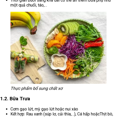
Thời gian buổi sáng khá dài có thể ăn thêm bữa phụ như
một quả chuổi, táo,…
Thực phẩm bổ sung chất xơ
1.2. Bữa Trưa
Cơm gạo lứt, mỳ gạo lứt hoặc nui xào
Kết hợp: Rau xanh (súp lơ, cải thìa,…), Cá hấp hoặcThịt bò,