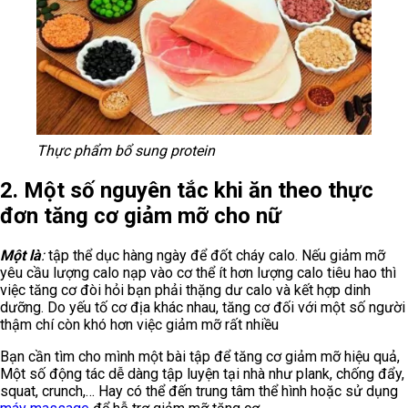
Thực phẩm bổ sung protein
2. Một số nguyên tắc khi ăn theo thực
đơn tăng cơ giảm mỡ cho nữ
Một là
:
tập thể dục hàng ngày để đốt cháy calo. Nếu giảm mỡ
yêu cầu lượng calo nạp vào cơ thể ít hơn lượng calo tiêu hao thì
việc tăng cơ đòi hỏi bạn phải thặng dư calo và kết hợp dinh
dưỡng. Do yếu tố cơ địa khác nhau, tăng cơ đối với một số người
thậm chí còn khó hơn việc giảm mỡ rất nhiều
Bạn cần tìm cho mình một bài tập để tăng cơ giảm mỡ hiệu quả,
Một số động tác dễ dàng tập luyện tại nhà như plank, chống đẩy,
squat, crunch,… Hay có thể đến trung tâm thể hình hoặc sử dụng