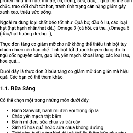
protein như thịt nạc, thịt đỏ, cá, trứng, sữa, đậu,… giúp cơ thể săn
chắc, trao đổi chất tốt hơn, tránh tình trạng cân nặng giảm gây
xanh xao, thiếu sức sống.
Ngoài ra dùng loại chất béo tốt như: Quả bơ, dầu ô liu, các loại
hạt (hạt hạnh nhân/hạt dẻ..) ,Omega 3 (cá hồi, cá thu…),Omega 6
(dầu/hạt hướng dương…),…
Thực đơn tăng cơ giảm mỡ cho nữ không thể thiếu tinh bột tuy
nhiên nhiên nên hạn chế. Tinh bột tốt được khuyên dùng đó là
ngũ cốc nguyên cám, gạo lứt, yến mạch, khoai lang, các loại rau,
hoa quả….
Dưới đây là thực đơn 3 bữa tăng cơ giảm mỡ đơn giản mà hiệu
quả. Các bạn có thể tham khảo:
1.1. Bữa Sáng
Có thể chọn một trong những món dưới đây:
Bánh Sanwich, bánh mì đen với trứng ốp la
Cháo yến mạch thịt băm
Bánh mì đen, sữa chua và trái cây
Sinh tố hoa quả hoặc sữa chua không đường