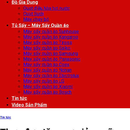
Đồ Gia Dụng
Quạt điều hòa hơi nước
Quạt Sưởi
Máy chạy bộ
Tủ Sấy – Máy Sấy Quần áo
Máy sấy quần áo Sunhouse
Máy sấy quần áo Kangaroo
Máy sấy quần áo Tiross
Máy sấy quần áo Saiko
Máy sấy quần áo Samsung
Máy sấy quần áo Panasonic
Máy sấy quần áo Coex
Máy sấy quần áo Nonan
Máy sấy quần áo Electrolux
Máy sấy quần áo LG
Máy sấy quần áo Xiaomi
Máy sấy quần áo Bosch
Tin tức
Video Sản Phẩm
Tin tức