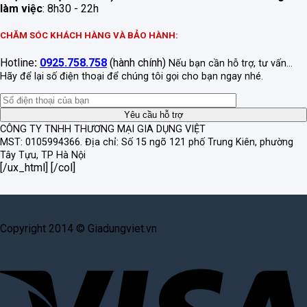
làm việc
: 8h30 - 22h
CHĂM SÓC KHÁCH HÀNG VÀ BẢO HÀNH:
Hotline
:
0925.758.758
(hành chính)
Nếu bạn cần hỗ trợ, tư vấn...
Hãy để lại số điện thoại để chúng tôi gọi cho bạn ngay nhé.
CÔNG TY TNHH THƯƠNG MẠI GIA DỤNG VIỆT
MST: 0105994366.
Địa chỉ: Số 15 ngõ 121 phố Trung Kiên, phường
Tây Tựu, TP Hà Nội
[/ux_html] [/col]
Copyright 2014 © Giadungviet.vn