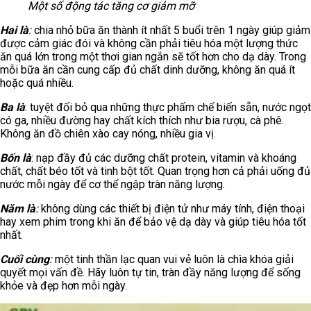
Một số động tác tăng cơ giảm mỡ
Hai là
:
chia nhỏ bữa ăn thành ít nhất 5 buổi trên 1 ngày giúp giảm
được cảm giác đói và không cần phải tiêu hóa một lượng thức
ăn quá lớn trong một thơi gian ngắn sẽ tốt hơn cho dạ dày. Trong
mỗi bữa ăn cần cung cấp đủ chất dinh dưỡng, không ăn quá ít
hoặc quá nhiều.
Ba là
: tuyệt đối bỏ qua những thực phấm chế biến sẵn, nước ngọt
có ga, nhiều đường hay chất kích thích như bia rượu, cà phê.
Không ăn đồ chiên xào cay nóng, nhiều gia vị.
Bốn là
: nạp đầy đủ các dưỡng chất protein, vitamin và khoáng
chất, chất béo tốt và tinh bột tốt. Quan trọng hơn cả phải uống đủ
nước mỗi ngày để cơ thể ngập tràn năng lượng.
Năm là
:
không dùng các thiết bị điện tử như máy tính, điện thoại
hay xem phim trong khi ăn để bảo vệ dạ dày và giúp tiêu hóa tốt
nhất.
Cuối cùng
:
một tinh thần lạc quan vui vẻ luôn là chìa khóa giải
quyết mọi vấn đề. Hãy luôn tự tin, tràn đầy năng lượng để sống
khỏe và đẹp hơn mỗi ngày.