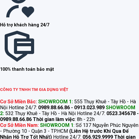
Hỗ trợ khách hàng 24/7
100% thanh toán bảo mật
CÔNG TY TNHH TM GIA DỤNG VIỆT
Cơ Sở Miền Bắc:
SHOWROOM 1:
555 Thụy Khuê - Tây Hồ - Hà
Nội Hotline 24/7:
0989.88.66.86 - 0913.023.989
SHOWROOM
2:
532 Thụy Khuê - Tây Hồ - Hà Nội Hotline 24/7:
0523.345678 -
0989.88.66.86
Thời gian làm việc
: 8h - 22h
Cơ Sở Miền Nam:
SHOWROOM 1
: Số 137 Nguyễn Phúc Nguyên
- Phường 10 - Quận 3 - TP.HCM
(Liên Hệ trước Khi Qua Để
Nhận Hỗ Trợ Tốt Nhất)
Hotline 24/7:
056.929.9999
Thời gian