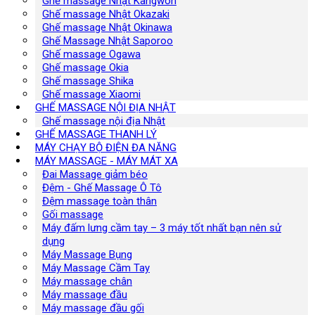
Ghế massage Nhật Kangwon
Ghế massage Nhật Okazaki
Ghế massage Nhật Okinawa
Ghế Massage Nhật Saporoo
Ghế massage Ogawa
Ghế massage Okia
Ghế massage Shika
Ghế massage Xiaomi
GHẾ MASSAGE NỘI ĐỊA NHẬT
Ghế massage nội địa Nhật
GHẾ MASSAGE THANH LÝ
MÁY CHẠY BỘ ĐIỆN ĐA NĂNG
MÁY MASSAGE - MÁY MÁT XA
Đai Massage giảm béo
Đệm - Ghế Massage Ô Tô
Đệm massage toàn thân
Gối massage
Máy đấm lưng cầm tay – 3 máy tốt nhất bạn nên sử
dụng
Máy Massage Bụng
Máy Massage Cầm Tay
Máy massage chân
Máy massage đầu
Máy massage đầu gối