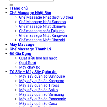
for:
Trang chủ
Ghế Massage Nhật Bản
Ghế Massage Nhật dưới 30 triệu
Ghế Massage Nhật Saporoo
Ghế massage Nhật Okinawa
Ghế massage nhật Fujikima
Ghế massage Nhật Kangwon
Ghế massage Nhật Okazaki
Máy Massage
Ghế Massage Thanh Lý
Đồ Gia Dụng
Quạt điều hòa hơi nước
Quạt Sưởi
Máy chạy bộ
Tủ Sấy – Máy Sấy Quần áo
Máy sấy quần áo Sunhouse
Máy sấy quần áo Kangaroo
Máy sấy quần áo Tiross
Máy sấy quần áo Saiko
Máy sấy quần áo Samsung
Máy sấy quần áo Panasonic
Máy sấy quần áo Coex