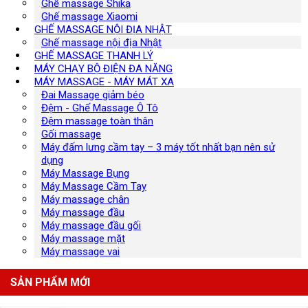
Ghế massage Shika
Ghế massage Xiaomi
GHẾ MASSAGE NỘI ĐỊA NHẬT
Ghế massage nội địa Nhật
GHẾ MASSAGE THANH LÝ
MÁY CHẠY BỘ ĐIỆN ĐA NĂNG
MÁY MASSAGE - MÁY MÁT XA
Đai Massage giảm béo
Đệm - Ghế Massage Ô Tô
Đệm massage toàn thân
Gối massage
Máy đấm lưng cầm tay – 3 máy tốt nhất bạn nên sử
dụng
Máy Massage Bụng
Máy Massage Cầm Tay
Máy massage chân
Máy massage đầu
Máy massage đầu gối
Máy massage mặt
Máy massage vai
SẢN PHẨM MỚI