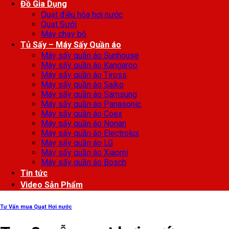
Đồ Gia Dụng
Quạt điều hòa hơi nước
Quạt Sưởi
Máy chạy bộ
Tủ Sấy – Máy Sấy Quần áo
Máy sấy quần áo Sunhouse
Máy sấy quần áo Kangaroo
Máy sấy quần áo Tiross
Máy sấy quần áo Saiko
Máy sấy quần áo Samsung
Máy sấy quần áo Panasonic
Máy sấy quần áo Coex
Máy sấy quần áo Nonan
Máy sấy quần áo Electrolux
Máy sấy quần áo LG
Máy sấy quần áo Xiaomi
Máy sấy quần áo Bosch
Tin tức
Video Sản Phẩm
Tư Vấn mua Quạt Hơi nước