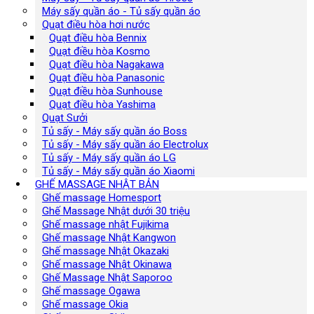
Máy sấy quần áo - Tủ sấy quần áo
Quạt điều hòa hơi nước
Quạt điều hòa Bennix
Quạt điều hòa Kosmo
Quạt điều hòa Nagakawa
Quạt điều hòa Panasonic
Quạt điều hòa Sunhouse
Quạt điều hòa Yashima
Quạt Sưởi
Tủ sấy - Máy sấy quần áo Boss
Tủ sấy - Máy sấy quần áo Electrolux
Tủ sấy - Máy sấy quần áo LG
Tủ sấy - Máy sấy quần áo Xiaomi
GHẾ MASSAGE NHẬT BẢN
Ghế massage Homesport
Ghế Massage Nhật dưới 30 triệu
Ghế massage nhật Fujikima
Ghế massage Nhật Kangwon
Ghế massage Nhật Okazaki
Ghế massage Nhật Okinawa
Ghế Massage Nhật Saporoo
Ghế massage Ogawa
Ghế massage Okia