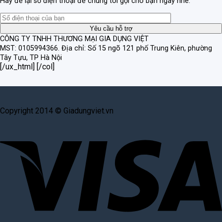
Hãy để lại số điện thoại để chúng tôi gọi cho bạn ngay nhé.
CÔNG TY TNHH THƯƠNG MẠI GIA DỤNG VIỆT
MST: 0105994366.
Địa chỉ: Số 15 ngõ 121 phố Trung Kiên, phường
Tây Tựu, TP Hà Nội
[/ux_html] [/col]
Copyright 2014 © Giadungviet.vn