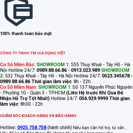
100% thanh toán bảo mật
CÔNG TY TNHH TM GIA DỤNG VIỆT
Cơ Sở Miền Bắc:
SHOWROOM 1:
555 Thụy Khuê - Tây Hồ - Hà
Nội Hotline 24/7:
0989.88.66.86 - 0913.023.989
SHOWROOM
2:
532 Thụy Khuê - Tây Hồ - Hà Nội Hotline 24/7:
0523.345678 -
0989.88.66.86
Thời gian làm việc
: 8h - 22h
Cơ Sở Miền Nam:
SHOWROOM 1
: Số 137 Nguyễn Phúc Nguyên
- Phường 10 - Quận 3 - TP.HCM
(Liên Hệ trước Khi Qua Để
Nhận Hỗ Trợ Tốt Nhất)
Hotline 24/7:
056.929.9999
Thời gian
làm việc
: 8h30 - 22h
CHĂM SÓC KHÁCH HÀNG VÀ BẢO HÀNH:
Hotline
:
0925.758.758
(hành chính)
Nếu bạn cần hỗ trợ, tư vấn...