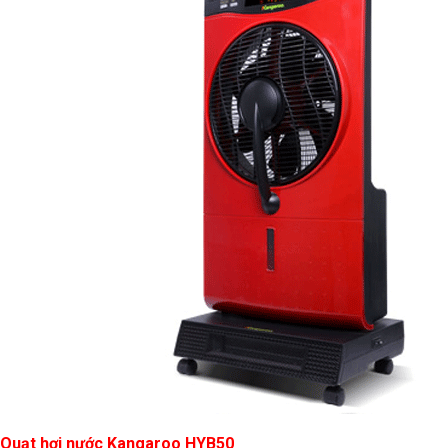
Quạt hơi nước Kangaroo HYB50