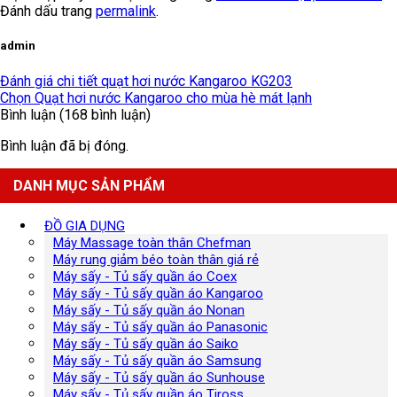
Đánh dấu trang
permalink
.
admin
Đánh giá chi tiết quạt hơi nước Kangaroo KG203
Chọn Quạt hơi nước Kangaroo cho mùa hè mát lạnh
Bình luận (168 bình luận)
Bình luận đã bị đóng.
DANH MỤC SẢN PHẨM
ĐỒ GIA DỤNG
Máy Massage toàn thân Chefman
Máy rung giảm béo toàn thân giá rẻ
Máy sấy - Tủ sấy quần áo Coex
Máy sấy - Tủ sấy quần áo Kangaroo
Máy sấy - Tủ sấy quần áo Nonan
Máy sấy - Tủ sấy quần áo Panasonic
Máy sấy - Tủ sấy quần áo Saiko
Máy sấy - Tủ sấy quần áo Samsung
Máy sấy - Tủ sấy quần áo Sunhouse
Máy sấy - Tủ sấy quần áo Tiross