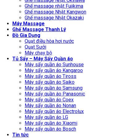
Ghế massage Nhật Okinawa
Ghế massage nhật Fujikima
Ghế massage Nhật Kangwon
Ghế massage Nhật Okazaki
Máy Massage
Ghế Massage Thanh Lý
Đồ Gia Dụng
Quạt điều hòa hơi nước
Quạt Sưởi
Máy chạy bộ
Tủ Sấy – Máy Sấy Quần áo
Máy sấy quần áo Sunhouse
Máy sấy quần áo Kangaroo
Máy sấy quần áo Tiross
Máy sấy quần áo Saiko
Máy sấy quần áo Samsung
Máy sấy quần áo Panasonic
Máy sấy quần áo Coex
Máy sấy quần áo Nonan
Máy sấy quần áo Electrolux
Máy sấy quần áo LG
Máy sấy quần áo Xiaomi
Máy sấy quần áo Bosch
Tin tức