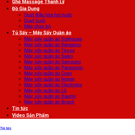
Ghế Massage Thanh Lý
Đồ Gia Dụng
Quạt điều hòa hơi nước
Quạt Sưởi
Máy chạy bộ
Tủ Sấy – Máy Sấy Quần áo
Máy sấy quần áo Sunhouse
Máy sấy quần áo Kangaroo
Máy sấy quần áo Tiross
Máy sấy quần áo Saiko
Máy sấy quần áo Samsung
Máy sấy quần áo Panasonic
Máy sấy quần áo Coex
Máy sấy quần áo Nonan
Máy sấy quần áo Electrolux
Máy sấy quần áo LG
Máy sấy quần áo Xiaomi
Máy sấy quần áo Bosch
Tin tức
Video Sản Phẩm
Tin tức