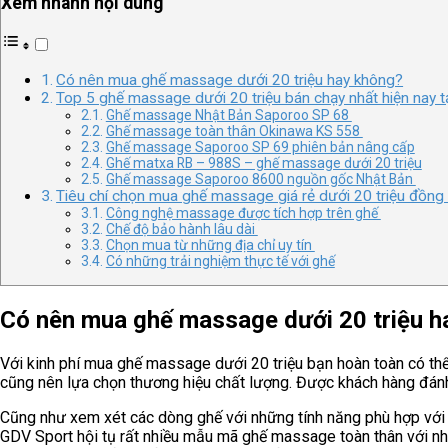
Xem nhanh nội dung
Có nên mua ghế massage dưới 20 triệu hay không?
Top 5 ghế massage dưới 20 triệu bán chạy nhất hiện nay 
Ghế massage Nhật Bản Saporoo SP 68
Ghế massage toàn thân Okinawa KS 558
Ghế massage Saporoo SP 69 phiên bản nâng cấp
Ghế matxa RB – 988S – ghế massage dưới 20 triệu
Ghế massage Saporoo 8600 nguồn gốc Nhật Bản
Tiêu chí chọn mua ghế massage giá rẻ dưới 20 triệu đồn
Công nghệ massage được tích hợp trên ghế
Chế độ bảo hành lâu dài
Chọn mua từ những địa chỉ uy tín
Có những trải nghiệm thực tế với ghế
Có nên mua ghế massage dưới 20 triệu h
Với kinh phí mua ghế massage dưới 20 triệu bạn hoàn toàn có th
cũng nên lựa chọn thương hiệu chất lượng. Được khách hàng đán
Cũng như xem xét các dòng ghế với những tính năng phù hợp với 
GDV Sport hội tụ rất nhiều mẫu mã ghế massage toàn thân với nh