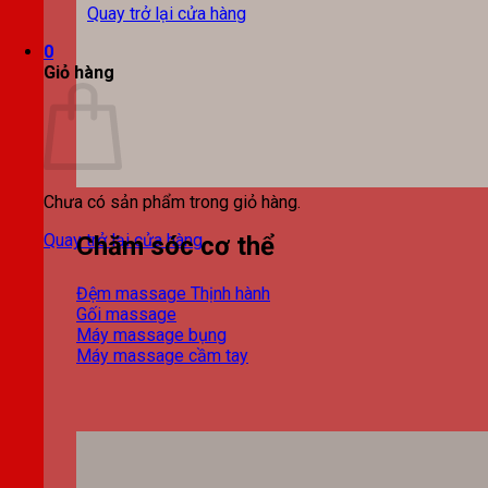
Quay trở lại cửa hàng
0
Giỏ hàng
Chưa có sản phẩm trong giỏ hàng.
Quay trở lại cửa hàng
Chăm sóc cơ thể
Đệm massage
Gối massage
Máy massage bụng
Máy massage cầm tay