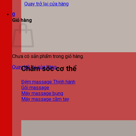
Quay trở lại cửa hàng
0
Giỏ hàng
Chưa có sản phẩm trong giỏ hàng.
Quay trở lại cửa hàng
Chăm sóc cơ thể
Đệm massage
Gối massage
Máy massage bụng
Máy massage cầm tay