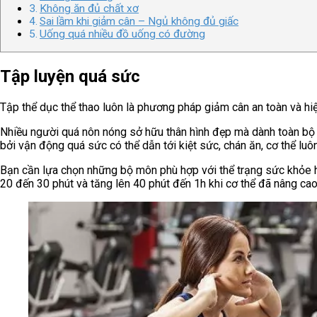
Không ăn đủ chất xơ
Sai lầm khi giảm cân – Ngủ không đủ giấc
Uống quá nhiều đồ uống có đường
Tập luyện quá sức
Tập thể dục thể thao luôn là phương pháp giảm cân an toàn và hiệ
Nhiều người quá nôn nóng sở hữu thân hình đẹp mà dành toàn bộ th
bởi vận động quá sức có thể dẫn tới kiệt sức, chán ăn, cơ thể lu
Bạn cần lựa chọn những bộ môn phù hợp với thể trạng sức khỏe h
20 đến 30 phút và tăng lên 40 phút đến 1h khi cơ thể đã nâng ca