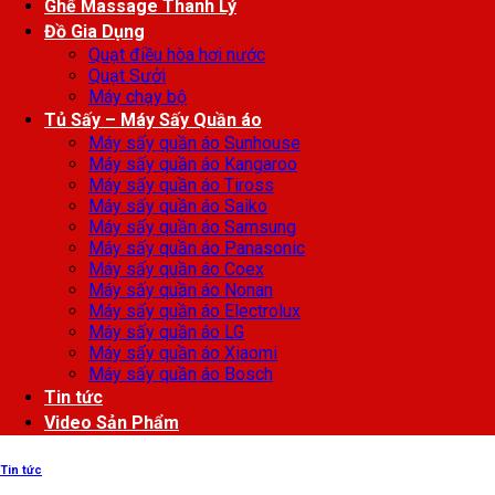
Ghế Massage Thanh Lý
Đồ Gia Dụng
Quạt điều hòa hơi nước
Quạt Sưởi
Máy chạy bộ
Tủ Sấy – Máy Sấy Quần áo
Máy sấy quần áo Sunhouse
Máy sấy quần áo Kangaroo
Máy sấy quần áo Tiross
Máy sấy quần áo Saiko
Máy sấy quần áo Samsung
Máy sấy quần áo Panasonic
Máy sấy quần áo Coex
Máy sấy quần áo Nonan
Máy sấy quần áo Electrolux
Máy sấy quần áo LG
Máy sấy quần áo Xiaomi
Máy sấy quần áo Bosch
Tin tức
Video Sản Phẩm
Tin tức