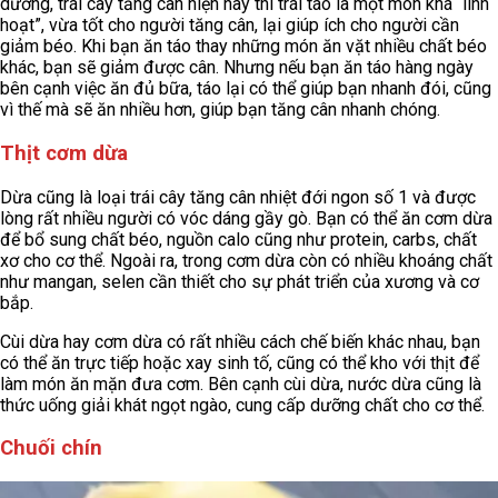
dưỡng, trái cây tăng cân hiện nay thì trái táo là một món khá “linh
hoạt”, vừa tốt cho người tăng cân, lại giúp ích cho người cần
giảm béo. Khi bạn ăn táo thay những món ăn vặt nhiều chất béo
khác, bạn sẽ giảm được cân. Nhưng nếu bạn ăn táo hàng ngày
bên cạnh việc ăn đủ bữa, táo lại có thể giúp bạn nhanh đói, cũng
vì thế mà sẽ ăn nhiều hơn, giúp bạn tăng cân nhanh chóng.
Thịt cơm dừa
Dừa cũng là loại trái cây tăng cân nhiệt đới ngon số 1 và được
lòng rất nhiều người có vóc dáng gầy gò. Bạn có thể ăn cơm dừa
để bổ sung chất béo, nguồn calo cũng như protein, carbs, chất
xơ cho cơ thể. Ngoài ra, trong cơm dừa còn có nhiều khoáng chất
như mangan, selen cần thiết cho sự phát triển của xương và cơ
bắp.
Cùi dừa hay cơm dừa có rất nhiều cách chế biến khác nhau, bạn
có thể ăn trực tiếp hoặc xay sinh tố, cũng có thể kho với thịt để
làm món ăn mặn đưa cơm. Bên cạnh cùi dừa, nước dừa cũng là
thức uống giải khát ngọt ngào, cung cấp dưỡng chất cho cơ thể.
Chuối chín