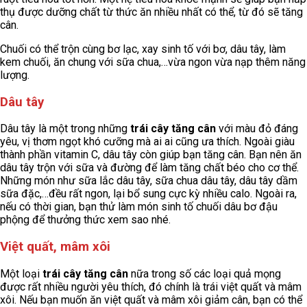
thụ được dưỡng chất từ thức ăn nhiều nhất có thể, từ đó sẽ tăng
cân.
Chuối có thể trộn cùng bơ lạc, xay sinh tố với bơ, dâu tây, làm
kem chuối, ăn chung với sữa chua,…vừa ngon vừa nạp thêm năng
lượng.
Dâu tây
Dâu tây là một trong những
trái cây tăng cân
với màu đỏ đáng
yêu, vị thơm ngọt khó cưỡng mà ai ai cũng ưa thích. Ngoài giàu
thành phần vitamin C, dâu tây còn giúp bạn tăng cân. Bạn nên ăn
dâu tây trộn với sữa và đường để làm tăng chất béo cho cơ thể.
Những món như sữa lắc dâu tây, sữa chua dâu tây, dâu tây dầm
sữa đặc,…đều rất ngon, lại bổ sung cực kỳ nhiều calo. Ngoài ra,
nếu có thời gian, bạn thử làm món sinh tố chuối dâu bơ đậu
phộng để thưởng thức xem sao nhé.
Việt quất, mâm xôi
Một loại
trái cây tăng cân
nữa trong số các loại quả mọng
được rất nhiều người yêu thích, đó chính là trái việt quất và mâm
xôi. Nếu bạn muốn ăn việt quất và mâm xôi giảm cân, bạn có thể