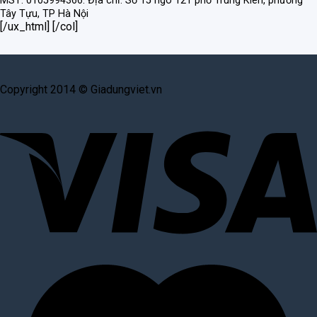
MST: 0105994366.
Địa chỉ: Số 15 ngõ 121 phố Trung Kiên, phường
Tây Tựu, TP Hà Nội
[/ux_html] [/col]
Copyright 2014 © Giadungviet.vn