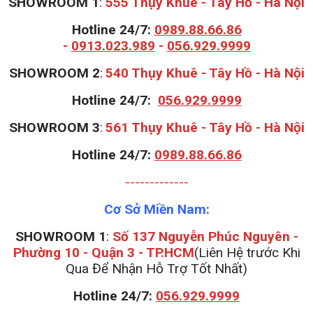
SHOWROOM 1
:
555 Thụy Khuê - Tây Hồ - Hà Nội
Hotline 24/7:
0989.88.66.86
-
0913.023.989
-
056.929.9999
S
HOWROOM 2
:
540 Thụy Khuê - Tây Hồ - Hà Nội
Hotline 24/7:
056.929.9999
S
HOWROOM 3
:
561 Thụy Khuê - Tây Hồ - Hà Nội
Hotline 24/7:
0989.88.66.86
-------------
Cơ Sở Miền Nam:
SHOWROOM 1
:
Số 137 Nguyễn Phúc Nguyên -
Phường 10 - Quận 3 - TP.HCM
(Liên Hệ trước Khi
Qua Để Nhận Hỗ Trợ Tốt Nhất)
Hotline 24/7:
056.929.9999