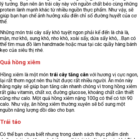
lý tưởng. Bạn nên ăn trái cây này với nguồn chất béo cùng những
protein lành mạnh khác từ nhiều nguồn thực phẩm. Như vậy, sẽ
giúp bạn hạn chế ảnh hưởng xấu đến chỉ số đường huyết của cơ
thể.
Những món trái cây sấy khô tuyệt ngon phải kể đến là chà là,
mận, mơ khô, sung khô, nho khô, xoài sấy, dứa sấy khô,…Bạn có
thể tìm mua đồ làm handmade hoặc mua tại các quầy hàng bánh
kẹo của siêu thị nhé.
Quả hồng xiêm
Hồng xiêm là một món
trái cây tăng cân
với hương vị cực ngon,
lại rất thơm ngọt nên thu hút được rất nhiều người. Ăn món này
hằng ngày sẽ giúp bạn tăng cân nhanh chóng vì trong hồng xiêm
rất giàu vitamin, chất xơ, đường glucose, khoáng chất cần thiết
cũng như calo. Một quả hồng xiêm nặng 100g có thể có tới 90
calo. Như vậy, ăn hồng xiêm thường xuyên sẽ bổ sung một
nguồn năng lượng dồi dào cho bạn.
Trái táo
Có thể bạn chưa biết nhưng trong danh sách thực phẩm dinh