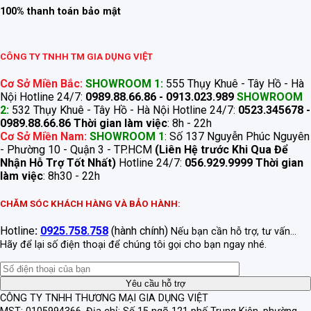
100% thanh toán bảo mật
CÔNG TY TNHH TM GIA DỤNG VIỆT
Cơ Sở Miền Bắc:
SHOWROOM 1:
555 Thụy Khuê - Tây Hồ - Hà
Nội Hotline 24/7:
0989.88.66.86 - 0913.023.989
SHOWROOM
2:
532 Thụy Khuê - Tây Hồ - Hà Nội Hotline 24/7:
0523.345678 -
0989.88.66.86
Thời gian làm việc
: 8h - 22h
Cơ Sở Miền Nam:
SHOWROOM 1
: Số 137 Nguyễn Phúc Nguyên
- Phường 10 - Quận 3 - TP.HCM
(Liên Hệ trước Khi Qua Để
Nhận Hỗ Trợ Tốt Nhất)
Hotline 24/7:
056.929.9999
Thời gian
làm việc
: 8h30 - 22h
CHĂM SÓC KHÁCH HÀNG VÀ BẢO HÀNH:
Hotline
:
0925.758.758
(hành chính)
Nếu bạn cần hỗ trợ, tư vấn...
Hãy để lại số điện thoại để chúng tôi gọi cho bạn ngay nhé.
CÔNG TY TNHH THƯƠNG MẠI GIA DỤNG VIỆT