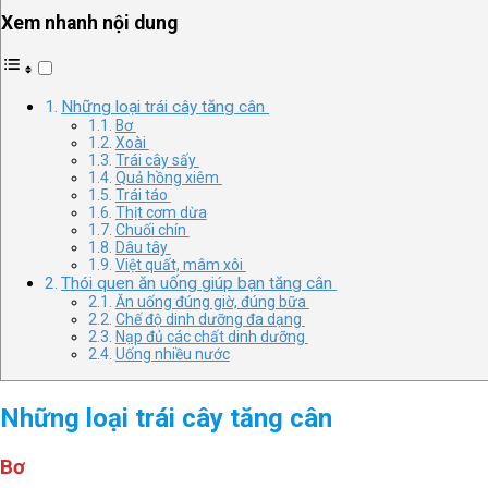
Xem nhanh nội dung
Những loại trái cây tăng cân
Bơ
Xoài
Trái cây sấy
Quả hồng xiêm
Trái táo
Thịt cơm dừa
Chuối chín
Dâu tây
Việt quất, mâm xôi
Thói quen ăn uống giúp bạn tăng cân
Ăn uống đúng giờ, đúng bữa
Chế độ dinh dưỡng đa dạng
Nạp đủ các chất dinh dưỡng
Uống nhiều nước
Những loại trái cây tăng cân
Bơ