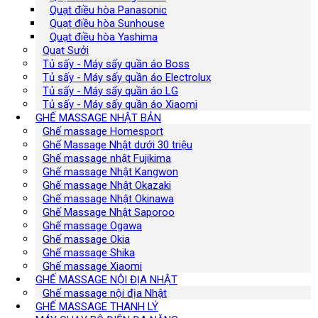
Quạt điều hòa Panasonic
Quạt điều hòa Sunhouse
Quạt điều hòa Yashima
Quạt Sưởi
Tủ sấy - Máy sấy quần áo Boss
Tủ sấy - Máy sấy quần áo Electrolux
Tủ sấy - Máy sấy quần áo LG
Tủ sấy - Máy sấy quần áo Xiaomi
GHẾ MASSAGE NHẬT BẢN
Ghế massage Homesport
Ghế Massage Nhật dưới 30 triệu
Ghế massage nhật Fujikima
Ghế massage Nhật Kangwon
Ghế massage Nhật Okazaki
Ghế massage Nhật Okinawa
Ghế Massage Nhật Saporoo
Ghế massage Ogawa
Ghế massage Okia
Ghế massage Shika
Ghế massage Xiaomi
GHẾ MASSAGE NỘI ĐỊA NHẬT
Ghế massage nội địa Nhật
GHẾ MASSAGE THANH LÝ