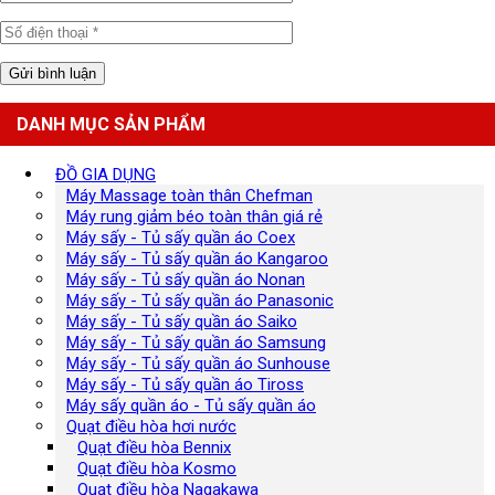
DANH MỤC SẢN PHẨM
ĐỒ GIA DỤNG
Máy Massage toàn thân Chefman
Máy rung giảm béo toàn thân giá rẻ
Máy sấy - Tủ sấy quần áo Coex
Máy sấy - Tủ sấy quần áo Kangaroo
Máy sấy - Tủ sấy quần áo Nonan
Máy sấy - Tủ sấy quần áo Panasonic
Máy sấy - Tủ sấy quần áo Saiko
Máy sấy - Tủ sấy quần áo Samsung
Máy sấy - Tủ sấy quần áo Sunhouse
Máy sấy - Tủ sấy quần áo Tiross
Máy sấy quần áo - Tủ sấy quần áo
Quạt điều hòa hơi nước
Quạt điều hòa Bennix
Quạt điều hòa Kosmo
Quạt điều hòa Nagakawa