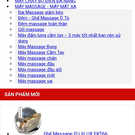
MÁY CHẠY BỘ ĐIỆN ĐA NĂNG
MÁY MASSAGE - MÁY MÁT XA
Đai Massage giảm béo
Đệm - Ghế Massage Ô Tô
Đệm massage toàn thân
Gối massage
Máy đấm lưng cầm tay – 3 máy tốt nhất bạn nên sử
dụng
Máy Massage Bụng
Máy Massage Cầm Tay
Máy massage chân
Máy massage đầu
Máy massage đầu gối
Máy massage mặt
Máy massage vai
SẢN PHẨM MỚI
Ghế Massage FUJILUX FKT66