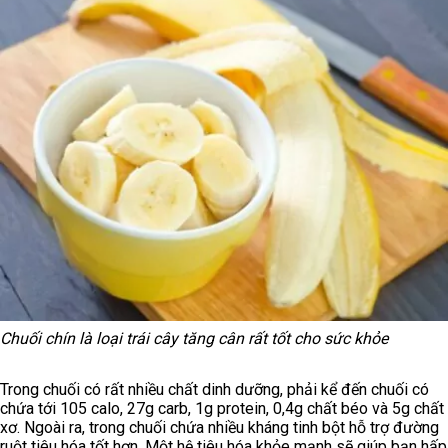
Chuối chín là loại trái cây tăng cân rất tốt cho sức khỏe
Trong chuối có rất nhiều chất dinh dưỡng, phải kể đến chuối có
chứa tới 105 calo, 27g carb, 1g protein, 0,4g chất béo và 5g chất
xơ. Ngoài ra, trong chuối chứa nhiều kháng tinh bột hỗ trợ đường
ruột tiêu hóa tốt hơn. Một hệ tiêu hóa khỏe mạnh sẽ giúp bạn hấp