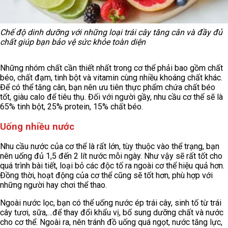
Chế độ dinh dưỡng với những loại trái cây tăng cân và đầy đủ
chất giúp bạn bảo vệ sức khỏe toàn diện
Những nhóm chất cần thiết nhất trong cơ thể phải bao gồm chất
béo, chất đạm, tinh bột và vitamin cùng nhiều khoáng chất khác.
Để có thể tăng cân, bạn nên ưu tiên thực phẩm chứa chất béo
tốt, giàu calo để tiêu thụ. Đối với người gầy, nhu cầu cơ thể sẽ là
65% tinh bột, 25% protein, 15% chất béo.
Uống nhiều nước
Nhu cầu nước của cơ thể là rất lớn, tùy thuộc vào thể trạng, bạn
nên uống đủ 1,5 đến 2 lít nước mỗi ngày. Như vậy sẽ rất tốt cho
quá trình bài tiết, loại bỏ các độc tố ra ngoài cơ thể hiệu quả hơn.
Đồng thời, hoạt động của cơ thể cũng sẽ tốt hơn, phù hợp với
những người hay chơi thể thao.
Ngoài nước lọc, bạn có thể uống nước ép trái cây, sinh tố từ trái
cây tươi, sữa,…để thay đổi khẩu vị, bổ sung dưỡng chất và nước
cho cơ thể. Ngoài ra, nên tránh đồ uống quá ngọt, nước tăng lực,