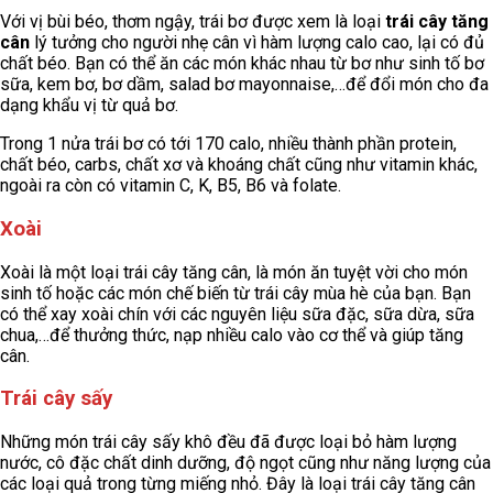
Với vị bùi béo, thơm ngậy, trái bơ được xem là loại
trái cây tăng
cân
lý tưởng cho người nhẹ cân vì hàm lượng calo cao, lại có đủ
chất béo. Bạn có thể ăn các món khác nhau từ bơ như sinh tố bơ
sữa, kem bơ, bơ dầm, salad bơ mayonnaise,…để đổi món cho đa
dạng khẩu vị từ quả bơ.
Trong 1 nửa trái bơ có tới 170 calo, nhiều thành phần protein,
chất béo, carbs, chất xơ và khoáng chất cũng như vitamin khác,
ngoài ra còn có vitamin C, K, B5, B6 và folate.
Xoài
Xoài là một loại trái cây tăng cân, là món ăn tuyệt vời cho món
sinh tố hoặc các món chế biến từ trái cây mùa hè của bạn. Bạn
có thể xay xoài chín với các nguyên liệu sữa đặc, sữa dừa, sữa
chua,…để thưởng thức, nạp nhiều calo vào cơ thể và giúp tăng
cân.
Trái cây sấy
Những món trái cây sấy khô đều đã được loại bỏ hàm lượng
nước, cô đặc chất dinh dưỡng, độ ngọt cũng như năng lượng của
các loại quả trong từng miếng nhỏ. Đây là loại trái cây tăng cân