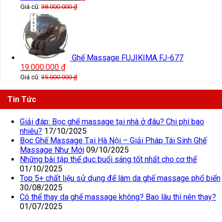
Giá cũ:
38.000.000
₫
Ghế Massage FUJIKIMA FJ-677
19.000.000
₫
Giá cũ:
35.000.000
₫
Tin Tức
Giải đáp: Bọc ghế massage tại nhà ở đâu? Chi phí bao
nhiêu?
17/10/2025
Bọc Ghế Massage Tại Hà Nội – Giải Pháp Tái Sinh Ghế
Massage Như Mới
09/10/2025
Những bài tập thể dục buổi sáng tốt nhất cho cơ thể
01/10/2025
Top 5+ chất liệu sử dụng để làm da ghế massage phổ biến
30/08/2025
Có thể thay da ghế massage không? Bao lâu thì nên thay?
01/07/2025