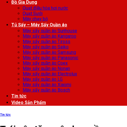
Đồ Gia Dụng
Quạt điều hòa hơi nước
Quạt Sưởi
Máy chạy bộ
Tủ Sấy – Máy Sấy Quần áo
Máy sấy quần áo Sunhouse
Máy sấy quần áo Kangaroo
Máy sấy quần áo Tiross
Máy sấy quần áo Saiko
Máy sấy quần áo Samsung
Máy sấy quần áo Panasonic
Máy sấy quần áo Coex
Máy sấy quần áo Nonan
Máy sấy quần áo Electrolux
Máy sấy quần áo LG
Máy sấy quần áo Xiaomi
Máy sấy quần áo Bosch
Tin tức
Video Sản Phẩm
Tin tức