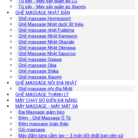
Tủ sấy - Máy sấy quần áo LG
Tủ sấy - Máy sấy quần áo Xiaomi
GHẾ MASSAGE NHẬT BẢN
Ghế massage Homesport
Ghế Massage Nhật dưới 30 triệu
Ghế massage nhật Fujikima
Ghế massage Nhật Kangwon
Ghế massage Nhật Okazaki
Ghế massage Nhật Okinawa
Ghế Massage Nhật Saporoo
Ghế massage Ogawa
Ghế massage Okia
Ghế massage Shika
Ghế massage Xiaomi
GHẾ MASSAGE NỘI ĐỊA NHẬT
Ghế massage nội địa Nhật
GHẾ MASSAGE THANH LÝ
MÁY CHẠY BỘ ĐIỆN ĐA NĂNG
MÁY MASSAGE - MÁY MÁT XA
Đai Massage giảm béo
Đệm - Ghế Massage Ô Tô
Đệm massage toàn thân
Gối massage
Máy đấm lưng cầm tay – 3 máy tốt nhất bạn nên sử