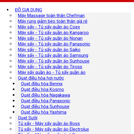
ĐỒ GIA DỤNG
Máy Massage toàn thân Chefman
Máy rung giảm béo toàn thân giá rẻ
Máy sấy - Tủ sấy quần áo Coex
Máy sấy - Tủ sấy quần áo Kangaroo
Máy sấy - Tủ sấy quần áo Nonan
Máy sấy - Tủ sấy quần áo Panasonic
Máy sấy - Tủ sấy quần áo Saiko
Máy sấy - Tủ sấy quần áo Samsung
Máy sấy - Tủ sấy quần áo Sunhouse
Máy sấy - Tủ sấy quần áo Tiross
Máy sấy quần áo - Tủ sấy quần áo
Quạt điều hòa hơi nước
Quạt điều hòa Bennix
Quạt điều hòa Kosmo
Quạt điều hòa Nagakawa
Quạt điều hòa Panasonic
Quạt điều hòa Sunhouse
Quạt điều hòa Yashima
Quạt Sưởi
Tủ sấy - Máy sấy quần áo Boss
Tủ sấy - Máy sấy quần áo Electrolux