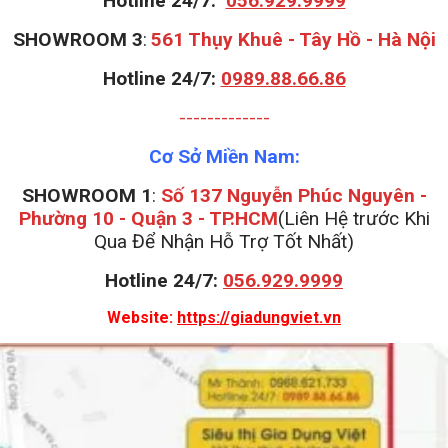
Hotline 24/7:
056.929.9999
S
HOWROOM 3
:
561 Thụy Khuê - Tây Hồ - Hà Nội
Hotline 24/7:
0989.88.66.86
-------------
Cơ Sở Miền Nam:
SHOWROOM 1
:
Số 137 Nguyễn Phúc Nguyên -
Phường 10 - Quận 3 - TP.HCM
(Liên Hệ trước Khi
Qua Để Nhận Hỗ Trợ Tốt Nhất)
Hotline 24/7:
056.929.9999
Website:
https://giadungviet.vn