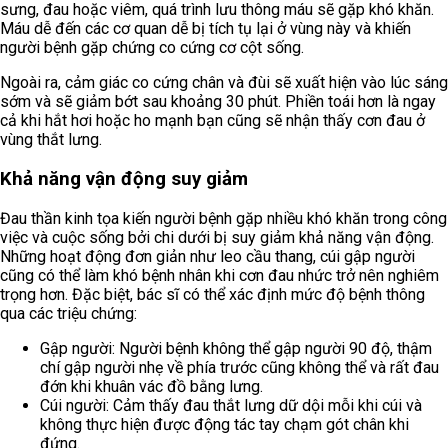
sưng, đau hoặc viêm, quá trình lưu thông máu sẽ gặp khó khăn.
Máu dễ đến các cơ quan dễ bị tích tụ lại ở vùng này và khiến
người bệnh gặp chứng co cứng cơ cột sống.
Ngoài ra, cảm giác co cứng chân và đùi sẽ xuất hiện vào lúc sáng
sớm và sẽ giảm bớt sau khoảng 30 phút. Phiền toái hơn là ngay
cả khi hắt hơi hoặc ho mạnh bạn cũng sẽ nhận thấy cơn đau ở
vùng thắt lưng.
Khả năng vận động suy giảm
Đau thần kinh tọa kiến người bệnh gặp nhiều khó khăn trong công
việc và cuộc sống bởi chi dưới bị suy giảm khả năng vận động.
Những hoạt động đơn giản như leo cầu thang, cúi gập người
cũng có thể làm khó bệnh nhân khi cơn đau nhức trở nên nghiêm
trọng hơn. Đặc biệt, bác sĩ có thể xác định mức độ bệnh thông
qua các triệu chứng:
Gập người: Người bệnh không thể gập người 90 độ, thậm
chí gập người nhẹ về phía trước cũng không thể và rất đau
đớn khi khuân vác đồ bằng lưng.
Cúi người: Cảm thấy đau thắt lưng dữ dội mỗi khi cúi và
không thực hiện được động tác tay chạm gót chân khi
đứng.