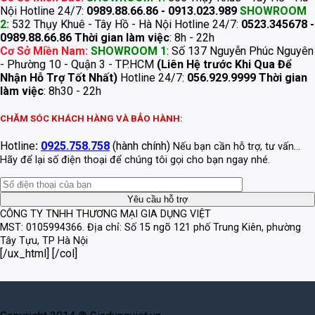
Nội Hotline 24/7:
0989.88.66.86 - 0913.023.989
SHOWROOM
2:
532 Thụy Khuê - Tây Hồ - Hà Nội Hotline 24/7:
0523.345678 -
0989.88.66.86
Thời gian làm việc
: 8h - 22h
Cơ Sở Miền Nam:
SHOWROOM 1
: Số 137 Nguyễn Phúc Nguyên
- Phường 10 - Quận 3 - TP.HCM
(Liên Hệ trước Khi Qua Để
Nhận Hỗ Trợ Tốt Nhất)
Hotline 24/7:
056.929.9999
Thời gian
làm việc
: 8h30 - 22h
CHĂM SÓC KHÁCH HÀNG VÀ BẢO HÀNH:
Hotline
:
0925.758.758
(hành chính)
Nếu bạn cần hỗ trợ, tư vấn...
Hãy để lại số điện thoại để chúng tôi gọi cho bạn ngay nhé.
CÔNG TY TNHH THƯƠNG MẠI GIA DỤNG VIỆT
MST: 0105994366.
Địa chỉ: Số 15 ngõ 121 phố Trung Kiên, phường
Tây Tựu, TP Hà Nội
[/ux_html] [/col]