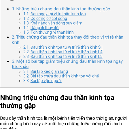
Những triệu chứng đau thần kinh tọa thường gặp
Đau ngay tại vị trí thần kinh tọa
Co cứng cơ cột sống
Khả năng vận động suy giảm
Dáng đi thay đổi
Tổn thương rễ thần kinh
Triệu chứng đau thần kinh tọa thay đổi theo vị trí rễ thần
kinh
Đau thần kinh tọa từ vị trí rễ thần kinh S1
Đau thần kinh tọa từ vị trí rễ thần kinh L4
Đau thần kinh tọa từ vị trí rễ thần kinh L5
Một số bài tập giảm triệu chứng đau thần kinh tọa ngay
tức khắc
Bài tập kéo giãn lưng
Bài tập chữa đau thần kinh tọa với ghế
Bài tập vặn người
Những triệu chứng đau thần kinh tọa
thường gặp
Đau dây thần kinh tọa là một bệnh tiến triển theo thời gian, người
mắc chứng bệnh này sẽ xuất hiện những triệu chứng điển hình