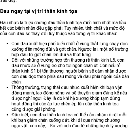
sau đây:
Đau ngay tại vị trí thần kinh tọa
Đau nhức là triệu chứng đau thần kinh tọa điển hình nhất mà hầu
hết các bệnh nhân đều gặp phải. Tuy nhiên, tính chất và mức độ
của cơn đau sẽ thay đổi tùy thuộc vào từng vị trí khác nhau:
Cơn đau xuất hiện phổ biến nhất ở vùng thắt lưng chạy dọc
xuống đến mông đùi và gót chân. Ngược lại, một số trường
hợp đau từ gót chân lên đùi và thắt lưng.
Đối với những trường hợp tổn thương rễ thần kinh L5, cơn
đau nhức sẽ ở vùng eo cho tới ngón chân út. Còn nếu rễ
thần kinh S1 bị tổn thương, người bệnh sẽ cảm nhận được
con đau dọc theo phía sau mông và đau phía ngoài của bàn
chân.
Thông thường, trạng thái đau nhức xuất hiện khi bạn vận
động mạnh, lao động nặng và sẽ thuyên giảm đáng kể nếu
được nghỉ ngơi. Đây là do khi hệ xương khớp tạm dừng
hoạt động thì các áp lực chèn ép lên dây thần kinh tọa
cũng được giải phóng.
Đặc biệt, cơn đau thần kinh tọa có thể cảm nhận rõ rệt mỗi
khi bạn giậm chân xuống đất, khi đi qua những chướng
ngại vật, xóc nảy,… So với cơn đau từ những bệnh lý xương