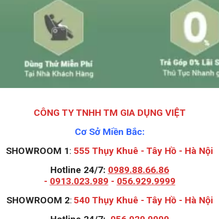
CÔNG TY TNHH TM GIA DỤNG VIỆT
Cơ Sở Miền Bắc:
SHOWROOM 1
:
555 Thụy Khuê - Tây Hồ - Hà Nội
Hotline 24/7:
0989.88.66.86
-
0913.023.989
-
056.929.9999
S
HOWROOM 2
:
540 Thụy Khuê - Tây Hồ - Hà Nội