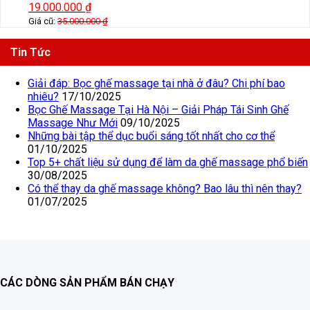
19.000.000
₫
Giá cũ:
35.000.000
₫
Tin Tức
Giải đáp: Bọc ghế massage tại nhà ở đâu? Chi phí bao
nhiêu?
17/10/2025
Bọc Ghế Massage Tại Hà Nội – Giải Pháp Tái Sinh Ghế
Massage Như Mới
09/10/2025
Những bài tập thể dục buổi sáng tốt nhất cho cơ thể
01/10/2025
Top 5+ chất liệu sử dụng để làm da ghế massage phổ biến
30/08/2025
Có thể thay da ghế massage không? Bao lâu thì nên thay?
01/07/2025
CÁC DÒNG SẢN PHẨM BÁN CHẠY