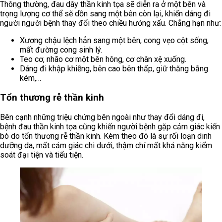
Thông thường, đau dây thần kinh tọa sẽ diễn ra ở một bên và
trọng lượng cơ thể sẽ dồn sang một bên còn lại, khiến dáng đi
người người bệnh thay đổi theo chiều hướng xấu. Chẳng hạn như:
Xương chậu lệch hẳn sang một bên, cong vẹo cột sống,
mất đường cong sinh lý.
Teo cơ, nhão cơ một bên hông, cơ chân xệ xuống.
Dáng đi khập khiễng, bên cao bên thấp, giữ thăng bằng
kém,…
Tổn thương rễ thần kinh
Bên cạnh những triệu chứng bên ngoài như thay đổi dáng đi,
bệnh đau thần kinh tọa cũng khiến người bệnh gặp cảm giác kiến
bò do tổn thương rễ thần kinh. Kèm theo đó là sự rối loạn dinh
dưỡng da, mất cảm giác chi dưới, thậm chí mất khả năng kiểm
soát đại tiện và tiểu tiện.