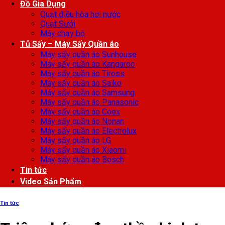
Đồ Gia Dụng
Quạt điều hòa hơi nước
Quạt Sưởi
Máy chạy bộ
Tủ Sấy – Máy Sấy Quần áo
Máy sấy quần áo Sunhouse
Máy sấy quần áo Kangaroo
Máy sấy quần áo Tiross
Máy sấy quần áo Saiko
Máy sấy quần áo Samsung
Máy sấy quần áo Panasonic
Máy sấy quần áo Coex
Máy sấy quần áo Nonan
Máy sấy quần áo Electrolux
Máy sấy quần áo LG
Máy sấy quần áo Xiaomi
Máy sấy quần áo Bosch
Tin tức
Video Sản Phẩm
Tin tức