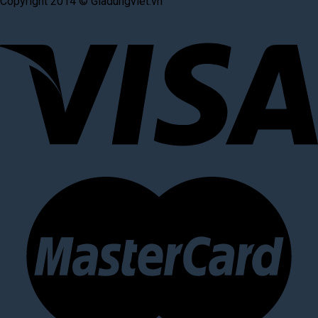
Copyright 2014 © Giadungviet.vn