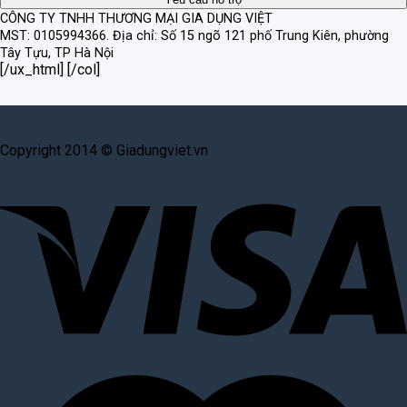
CÔNG TY TNHH THƯƠNG MẠI GIA DỤNG VIỆT
MST: 0105994366.
Địa chỉ: Số 15 ngõ 121 phố Trung Kiên, phường
Tây Tựu, TP Hà Nội
[/ux_html] [/col]
Copyright 2014 © Giadungviet.vn