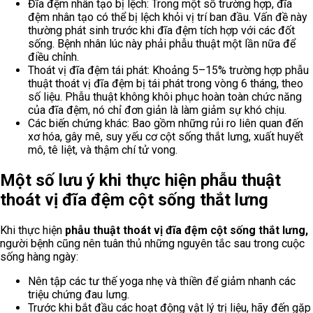
Đĩa đệm nhân tạo bị lệch: Trong một số trường hợp, đĩa
đệm nhân tạo có thể bị lệch khỏi vị trí ban đầu. Vấn đề này
thường phát sinh trước khi đĩa đệm tích hợp với các đốt
sống. Bệnh nhân lúc này phải phẫu thuật một lần nữa để
điều chỉnh.
Thoát vị đĩa đệm tái phát: Khoảng 5–15% trường hợp phẫu
thuật thoát vị đĩa đệm bị tái phát trong vòng 6 tháng, theo
số liệu. Phẫu thuật không khôi phục hoàn toàn chức năng
của đĩa đệm, nó chỉ đơn giản là làm giảm sự khó chịu.
Các biến chứng khác: Bao gồm những rủi ro liên quan đến
xơ hóa, gây mê, suy yếu cơ cột sống thắt lưng, xuất huyết
mô, tê liệt, và thậm chí tử vong.
Một số lưu ý khi thực hiện phẫu thuật
thoát vị đĩa đệm cột sống thắt lưng
Khi thực hiện
phẫu thuật thoát vị đĩa đệm cột sống thắt lưng,
người bệnh cũng nên tuân thủ những nguyên tắc sau trong cuộc
sống hàng ngày:
Nên tập các tư thế yoga nhẹ và thiền để giảm nhanh các
triệu chứng đau lưng.
Trước khi bắt đầu các hoạt động vật lý trị liệu, hãy đến gặp