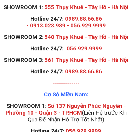
SHOWROOM 1
:
555 Thụy Khuê - Tây Hồ - Hà Nội
Hotline 24/7:
0989.88.66.86
-
0913.023.989
-
056.929.9999
S
HOWROOM 2
:
540 Thụy Khuê - Tây Hồ - Hà Nội
Hotline 24/7:
056.929.9999
S
HOWROOM 3
:
561 Thụy Khuê - Tây Hồ - Hà Nội
Hotline 24/7:
0989.88.66.86
-------------
Cơ Sở Miền Nam:
SHOWROOM 1
:
Số 137 Nguyễn Phúc Nguyên -
Phường 10 - Quận 3 - TP.HCM
(Liên Hệ trước Khi
Qua Để Nhận Hỗ Trợ Tốt Nhất)
Hotline 24/7:
056.929.9999