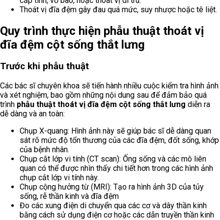
cấp tính, vỡ bao, hoặc thoát vị di trú.
Thoát vị đĩa đệm gây đau quá mức, suy nhược hoặc tê liệt.
Quy trình thực hiện phẫu thuật thoát vị
đĩa đệm cột sống thắt lưng
Trước khi phẫu thuật
Các bác sĩ chuyên khoa sẽ tiến hành nhiều cuộc kiểm tra hình ảnh
và xét nghiệm, bao gồm những nội dung sau để đảm bảo quá
trình
phẫu thuật thoát vị đĩa đệm cột sống thắt lưng
diễn ra
dễ dàng và an toàn:
Chụp X-quang: Hình ảnh này sẽ giúp bác sĩ dễ dàng quan
sát rõ mức độ tổn thương của các đĩa đệm, đốt sống, khớp
của bệnh nhân.
Chụp cắt lớp vi tính (CT scan): Ống sống và các mô liên
quan có thể được nhìn thấy chi tiết hơn trong các hình ảnh
chụp cắt lớp vi tính này.
Chụp cộng hưởng từ (MRI): Tạo ra hình ảnh 3D của tủy
sống, rễ thần kinh và đĩa đệm
Đo các xung điện di chuyển qua các cơ và dây thần kinh
bằng cách sử dụng điện cơ hoặc các dẫn truyền thần kinh