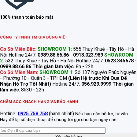
100% thanh toán bảo mật
CÔNG TY TNHH TM GIA DỤNG VIỆT
Cơ Sở Miền Bắc:
SHOWROOM 1:
555 Thụy Khuê - Tây Hồ - Hà
Nội Hotline 24/7:
0989.88.66.86 - 0913.023.989
SHOWROOM
2:
532 Thụy Khuê - Tây Hồ - Hà Nội Hotline 24/7:
0523.345678 -
0989.88.66.86
Thời gian làm việc
: 8h - 22h
Cơ Sở Miền Nam:
SHOWROOM 1
: Số 137 Nguyễn Phúc Nguyên
- Phường 10 - Quận 3 - TP.HCM
(Liên Hệ trước Khi Qua Để
Nhận Hỗ Trợ Tốt Nhất)
Hotline 24/7:
056.929.9999
Thời gian
làm việc
: 8h30 - 22h
CHĂM SÓC KHÁCH HÀNG VÀ BẢO HÀNH:
Hotline
:
0925.758.758
(hành chính)
Nếu bạn cần hỗ trợ, tư vấn...
Hãy để lại số điện thoại để chúng tôi gọi cho bạn ngay nhé.