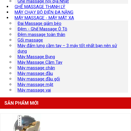
Ghế massage nội địa Nhật
GHẾ MASSAGE THANH LÝ
MÁY CHẠY BỘ ĐIỆN ĐA NĂNG
MÁY MASSAGE - MÁY MÁT XA
Đai Massage giảm béo
Đệm - Ghế Massage Ô Tô
Đệm massage toàn thân
Gối massage
Máy đấm lưng cầm tay – 3 máy tốt nhất bạn nên sử
dụng
Máy Massage Bụng
Máy Massage Cầm Tay
Máy massage chân
Máy massage đầu
Máy massage đầu gối
Máy massage mặt
Máy massage vai
SẢN PHẨM MỚI