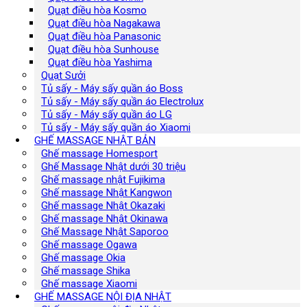
Quạt điều hòa Kosmo
Quạt điều hòa Nagakawa
Quạt điều hòa Panasonic
Quạt điều hòa Sunhouse
Quạt điều hòa Yashima
Quạt Sưởi
Tủ sấy - Máy sấy quần áo Boss
Tủ sấy - Máy sấy quần áo Electrolux
Tủ sấy - Máy sấy quần áo LG
Tủ sấy - Máy sấy quần áo Xiaomi
GHẾ MASSAGE NHẬT BẢN
Ghế massage Homesport
Ghế Massage Nhật dưới 30 triệu
Ghế massage nhật Fujikima
Ghế massage Nhật Kangwon
Ghế massage Nhật Okazaki
Ghế massage Nhật Okinawa
Ghế Massage Nhật Saporoo
Ghế massage Ogawa
Ghế massage Okia
Ghế massage Shika
Ghế massage Xiaomi
GHẾ MASSAGE NỘI ĐỊA NHẬT