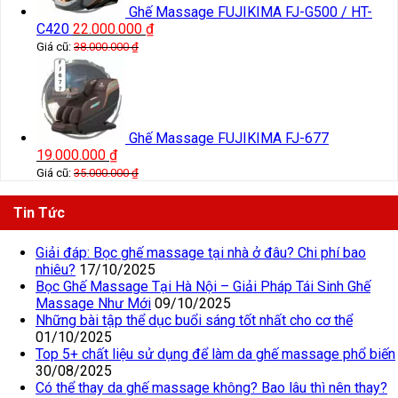
Ghế Massage FUJIKIMA FJ-G500 / HT-
C420
22.000.000
₫
Giá cũ:
38.000.000
₫
Ghế Massage FUJIKIMA FJ-677
19.000.000
₫
Giá cũ:
35.000.000
₫
Tin Tức
Giải đáp: Bọc ghế massage tại nhà ở đâu? Chi phí bao
nhiêu?
17/10/2025
Bọc Ghế Massage Tại Hà Nội – Giải Pháp Tái Sinh Ghế
Massage Như Mới
09/10/2025
Những bài tập thể dục buổi sáng tốt nhất cho cơ thể
01/10/2025
Top 5+ chất liệu sử dụng để làm da ghế massage phổ biến
30/08/2025
Có thể thay da ghế massage không? Bao lâu thì nên thay?