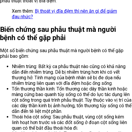
phẫu thuật thoát vị đĩa đệm.
Xem thêm:
Bị thoát vị đĩa đệm thì nên ăn gì để giảm
đau nhức?
Biến chứng sau phẫu thuật mà người
bệnh có thể gặp phải
Một số biến chứng sau phẫu thuật mà người bệnh có thể gặp
phải bao gồm:
Nhiễm trùng: Bất kỳ ca phẫu thuật nào cũng có khả năng
dẫn đến nhiễm trùng. Dễ bị nhiễm trùng hơn khi có vết
thương hở. Tính mạng của bệnh nhân sẽ bị đe dọa nếu
nhiễm trùng liên quan với đĩa đệm hoặc ống sống.
Tổn thương thần kinh: Tổn thương các dây thần kinh hoặc
màng cứng bao quanh tủy sống có thể do lực tác dụng lên
cột sống trong quá trình phẫu thuật. Tùy thuộc vào vị trí của
các dây thần kinh bị ảnh hưởng, tổn thương tủy sống có thể
dẫn đến tê liệt một phần.
Thoái hóa cột sống: Sau phẫu thuật, vùng cột sống kém
linh hoạt hơn trước và các đốt sống ở đoạn cột sống liên
quan có thể bắt đầu thoái hóa đi.