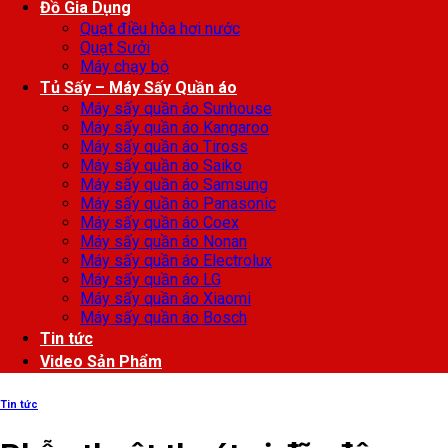
Đồ Gia Dụng
Quạt điều hòa hơi nước
Quạt Sưởi
Máy chạy bộ
Tủ Sấy – Máy Sấy Quần áo
Máy sấy quần áo Sunhouse
Máy sấy quần áo Kangaroo
Máy sấy quần áo Tiross
Máy sấy quần áo Saiko
Máy sấy quần áo Samsung
Máy sấy quần áo Panasonic
Máy sấy quần áo Coex
Máy sấy quần áo Nonan
Máy sấy quần áo Electrolux
Máy sấy quần áo LG
Máy sấy quần áo Xiaomi
Máy sấy quần áo Bosch
Tin tức
Video Sản Phẩm
Tin tức