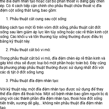
thế đĩa đệm nhân tạo hoặc cắt bỏ phần thoát vị đang gây chèn
ép. Có 4 cách tiếp cận chính cho
phẫu thuật chữa thoát vị đĩa
đệm cột sống thắt lưng, bao gồm:
Phẫu thuật cắt cung sau cột sống:
Bằng cách tạo một lỗ trên vòm đốt sống, phẫu thuật cắt đốt
sống sau làm giảm áp lực lên tủy sống hoặc các rễ thần kinh cột
sống. Các khối u và tổn thương tủy sống thường được điều trị
bằng kỹ thuật này.
Phẫu thuật cắt bỏ vi mô:
Trong phẫu thuật cắt bỏ vi mô, đĩa đệm chèn ép rễ thần kinh và
gây khó chịu sẽ được loại bỏ một phần hoặc toàn bộ. Đây cũng
là phương pháp phẫu thuật thường được sử dụng nhất đối với
các dị tật ở đốt sống lưng.
Phẫu thuật đĩa đệm nhân tạo:
Với kỹ thuật này, một đĩa đệm nhân tạo được sử dụng để thay
thế đĩa đệm đã thoái hóa. Một số bệnh nhân bao gồm người bị dị
ứng với các thành phần đĩa đệm nhân tạo, thoái hóa đốt sống
tiến triển, xương dễ gãy,… không nên phẫu thuật đĩa đệm nhân
tạo.