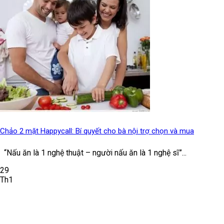
Chảo 2 mặt Happycall: Bí quyết cho bà nội trợ chọn và mua
“Nấu ăn là 1 nghệ thuật – người nấu ăn là 1 nghệ sĩ”...
29
Th1