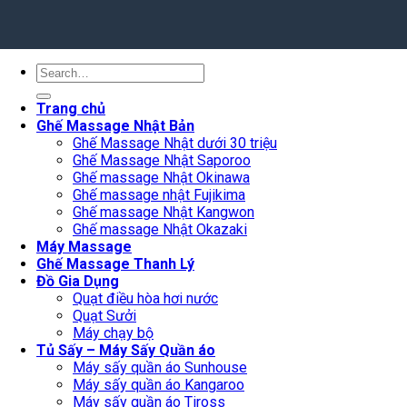
Search
for:
Trang chủ
Ghế Massage Nhật Bản
Ghế Massage Nhật dưới 30 triệu
Ghế Massage Nhật Saporoo
Ghế massage Nhật Okinawa
Ghế massage nhật Fujikima
Ghế massage Nhật Kangwon
Ghế massage Nhật Okazaki
Máy Massage
Ghế Massage Thanh Lý
Đồ Gia Dụng
Quạt điều hòa hơi nước
Quạt Sưởi
Máy chạy bộ
Tủ Sấy – Máy Sấy Quần áo
Máy sấy quần áo Sunhouse
Máy sấy quần áo Kangaroo
Máy sấy quần áo Tiross