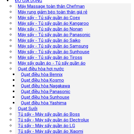
ĐỒ GIA DỤNG
Máy Massage toàn thân Chefman
Máy rung giảm béo toàn thân giá rẻ
Máy sấy - Tủ sấy quần áo Coex
Máy sấy - Tủ sấy quần áo Kangaroo
Máy sấy - Tủ sấy quần áo Nonan
Máy sấy - Tủ sấy quần áo Panasonic
Máy sấy - Tủ sấy quần áo Saiko
Máy sấy - Tủ sấy quần áo Samsung
Máy sấy - Tủ sấy quần áo Sunhouse
Máy sấy - Tủ sấy quần áo Tiross
Máy sấy quần áo - Tủ sấy quần áo
Quạt điều hòa hơi nước
Quạt điều hòa Bennix
Quạt điều hòa Kosmo
Quạt điều hòa Nagakawa
Quạt điều hòa Panasonic
Quạt điều hòa Sunhouse
Quạt điều hòa Yashima
Quạt Sưởi
Tủ sấy - Máy sấy quần áo Boss
Tủ sấy - Máy sấy quần áo Electrolux
Tủ sấy - Máy sấy quần áo LG
Tủ sấy - Máy sấy quần áo Xiaomi