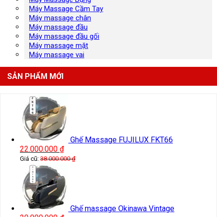
Máy Massage Cầm Tay
Máy massage chân
Máy massage đầu
Máy massage đầu gối
Máy massage mặt
Máy massage vai
SẢN PHẨM MỚI
Ghế Massage FUJILUX FKT66
22.000.000
₫
Giá cũ:
38.000.000
₫
Ghế massage Okinawa Vintage