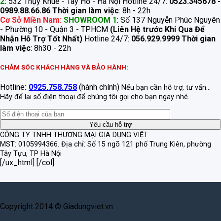
2:
532 Thụy Khuê - Tây Hồ - Hà Nội Hotline 24/7:
0523.345678 -
0989.88.66.86
Thời gian làm việc
: 8h - 22h
Cơ Sở Miền Nam:
SHOWROOM 1
: Số 137 Nguyễn Phúc Nguyên
- Phường 10 - Quận 3 - TP.HCM
(Liên Hệ trước Khi Qua Để
Nhận Hỗ Trợ Tốt Nhất)
Hotline 24/7:
056.929.9999
Thời gian
làm việc
: 8h30 - 22h
CHĂM SÓC KHÁCH HÀNG VÀ BẢO HÀNH:
Hotline
:
0925.758.758
(hành chính)
Nếu bạn cần hỗ trợ, tư vấn...
Hãy để lại số điện thoại để chúng tôi gọi cho bạn ngay nhé.
CÔNG TY TNHH THƯƠNG MẠI GIA DỤNG VIỆT
MST: 0105994366.
Địa chỉ: Số 15 ngõ 121 phố Trung Kiên, phường
Tây Tựu, TP Hà Nội
[/ux_html] [/col]
Copyright 2014 © Giadungviet.vn