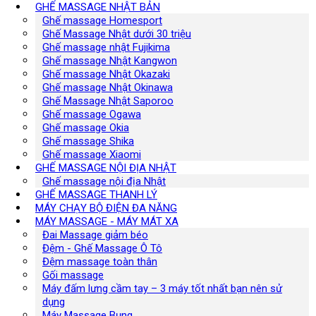
GHẾ MASSAGE NHẬT BẢN
Ghế massage Homesport
Ghế Massage Nhật dưới 30 triệu
Ghế massage nhật Fujikima
Ghế massage Nhật Kangwon
Ghế massage Nhật Okazaki
Ghế massage Nhật Okinawa
Ghế Massage Nhật Saporoo
Ghế massage Ogawa
Ghế massage Okia
Ghế massage Shika
Ghế massage Xiaomi
GHẾ MASSAGE NỘI ĐỊA NHẬT
Ghế massage nội địa Nhật
GHẾ MASSAGE THANH LÝ
MÁY CHẠY BỘ ĐIỆN ĐA NĂNG
MÁY MASSAGE - MÁY MÁT XA
Đai Massage giảm béo
Đệm - Ghế Massage Ô Tô
Đệm massage toàn thân
Gối massage
Máy đấm lưng cầm tay – 3 máy tốt nhất bạn nên sử
dụng
Máy Massage Bụng