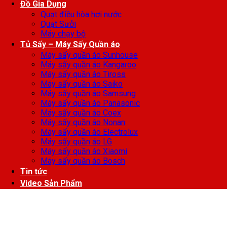
Đồ Gia Dụng
Quạt điều hòa hơi nước
Quạt Sưởi
Máy chạy bộ
Tủ Sấy – Máy Sấy Quần áo
Máy sấy quần áo Sunhouse
Máy sấy quần áo Kangaroo
Máy sấy quần áo Tiross
Máy sấy quần áo Saiko
Máy sấy quần áo Samsung
Máy sấy quần áo Panasonic
Máy sấy quần áo Coex
Máy sấy quần áo Nonan
Máy sấy quần áo Electrolux
Máy sấy quần áo LG
Máy sấy quần áo Xiaomi
Máy sấy quần áo Bosch
Tin tức
Video Sản Phẩm