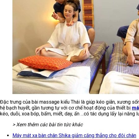
Đặc trưng của bài massage kiểu Thái là giúp kéo giãn, xương số
hệ bạch huyết, gần tương tự với cơ chế hoạt động của thiết bị
má
kéo, duỗi, xoa bóp, bấm, miết, day, ấn …có tác dụng lấy lại năng
> Xem thêm các bài tin tức khác
Máy mát xa bàn chân Shika giảm căng thẳng cho đôi chân