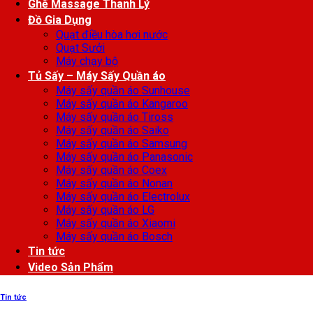
Ghế Massage Thanh Lý
Đồ Gia Dụng
Quạt điều hòa hơi nước
Quạt Sưởi
Máy chạy bộ
Tủ Sấy – Máy Sấy Quần áo
Máy sấy quần áo Sunhouse
Máy sấy quần áo Kangaroo
Máy sấy quần áo Tiross
Máy sấy quần áo Saiko
Máy sấy quần áo Samsung
Máy sấy quần áo Panasonic
Máy sấy quần áo Coex
Máy sấy quần áo Nonan
Máy sấy quần áo Electrolux
Máy sấy quần áo LG
Máy sấy quần áo Xiaomi
Máy sấy quần áo Bosch
Tin tức
Video Sản Phẩm
Tin tức