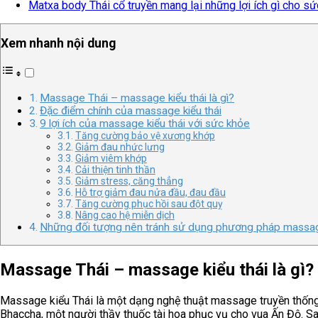
Matxa body Thái cổ truyền mang lại những lợi ích gì cho s
Xem nhanh nội dung
Massage Thái – massage kiểu thái là gì?
Đặc điểm chính của massage kiểu thái
9 lợi ích của massage kiểu thái với sức khỏe
Tăng cường bảo vệ xương khớp
Giảm đau nhức lưng
Giảm viêm khớp
Cải thiện tinh thần
Giảm stress, căng thẳng
Hỗ trợ giảm đau nửa đầu, đau đầu
Tăng cường phục hồi sau đột quỵ
Nâng cao hệ miễn dịch
Những đối tượng nên tránh sử dụng phương pháp massag
Massage Thái – massage kiểu thái là gì?
Massage kiểu Thái là một dạng nghệ thuật massage truyền thốn
Bhaccha, một người thầy thuốc tài hoa phục vụ cho vua Ấn Độ. S