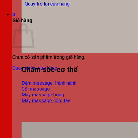
Quay trở lại cửa hàng
0
Giỏ hàng
Chưa có sản phẩm trong giỏ hàng.
Quay trở lại cửa hàng
Chăm sóc cơ thể
Đệm massage
Gối massage
Máy massage bụng
Máy massage cầm tay