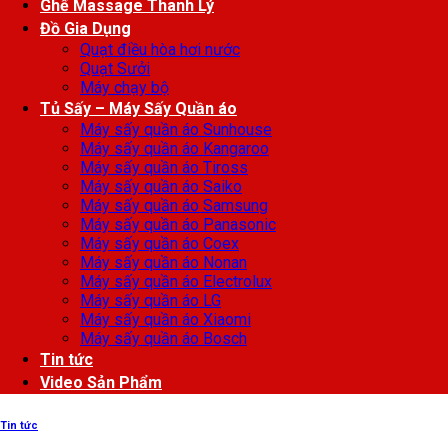
Ghế Massage Thanh Lý
Đồ Gia Dụng
Quạt điều hòa hơi nước
Quạt Sưởi
Máy chạy bộ
Tủ Sấy – Máy Sấy Quần áo
Máy sấy quần áo Sunhouse
Máy sấy quần áo Kangaroo
Máy sấy quần áo Tiross
Máy sấy quần áo Saiko
Máy sấy quần áo Samsung
Máy sấy quần áo Panasonic
Máy sấy quần áo Coex
Máy sấy quần áo Nonan
Máy sấy quần áo Electrolux
Máy sấy quần áo LG
Máy sấy quần áo Xiaomi
Máy sấy quần áo Bosch
Tin tức
Video Sản Phẩm
Tin tức