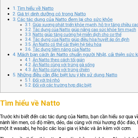
Tìm hiểu về Natto
Giá trị dinh dưỡng có trong Natto
Các tác dụng của Natto đem lại cho sức khỏe
Giúp xương phát triển khỏe mạnh, hỗ trợ tăng chiều ca
Tác dụng của Natto giúp nâng cao sức khỏe tim mạch
Natto giúp tăng cường hệ miễn dịch cho cơ thể
Tác dụng của Natto giúp điều hòa huyết áp ổn định
Ăn Natto có thể cải thiện hệ tiêu hóa
Tác dụng tiềm năng của Natto
Mách bạn cách ăn Natto chuẩn người Nhật, cải thiện sức k
Ăn Natto theo cách tối giản
Ăn Natto cùng với trứng gà sống
Ăn Natto cùng với trứng chiên
Những điều cần đặc biệt lưu ý khi sử dụng Natto
Đối với trẻ nhỏ
Đối với các trường hợp đặc biệt
Tìm hiểu về Natto
Trước khi biết đến các tác dụng của Natto, bạn cần hiểu sơ qua 
nành lên men, có độ mềm, dẻo, dai cùng với mùi hương độc đáo, 
một ít wasabi, hẹ hoặc các loại gia vị khác và ăn kèm với cơm.