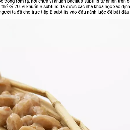
 trong rơm rạ, nơi chứa vi khuẩn Bacillus subtilis tự nhiên trên
u thế kỷ 20, vi khuẩn B.subtilis đã được các nhà khoa học xác đị
người ta đã cho trực tiếp B.subtilis vào đậu nành luộc để bắt đầu