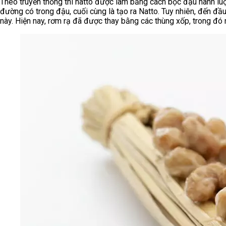
Theo truyền thống thì natto được làm bằng cách bọc đậu nành luộc
đường có trong đậu, cuối cùng là tạo ra Natto. Tuy nhiên, đến đầ
này. Hiện nay, rơm rạ đã được thay bằng các thùng xốp, trong đó 