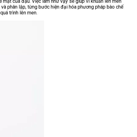
 bề mặt của đậu. Việc làm như vậy sẽ giúp vi khuẩn lên men
nh và phân lập, từng bước hiện đại hóa phương pháp bào chế
 quá trình lên men.