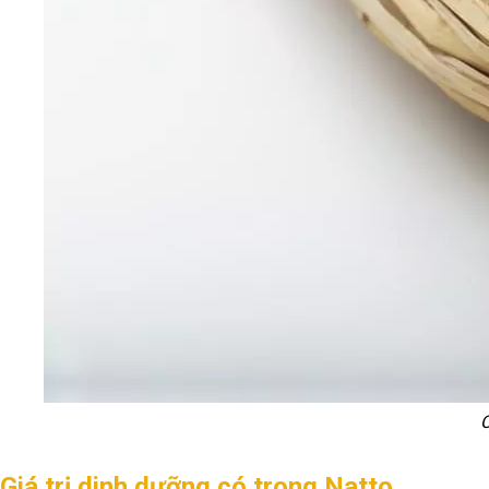
C
Giá trị dinh dưỡng có trong Natto