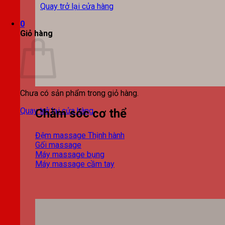
Quay trở lại cửa hàng
0
Giỏ hàng
Chưa có sản phẩm trong giỏ hàng.
Quay trở lại cửa hàng
Chăm sóc cơ thể
Đệm massage
Gối massage
Máy massage bụng
Máy massage cầm tay