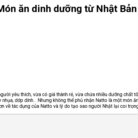
 Món ăn dinh dưỡng từ Nhật Bản
ười yêu thích, vừa có giá thành rẻ, vừa chứa nhiều dưỡng chất t
ầy nhụa, dớp dính… Nhưng không thể phủ nhận Natto là một món ă
hơn về tác dụng của Natto và lý do tạo sao người Nhật lại coi trọ