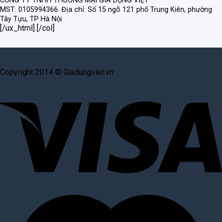
CÔNG TY TNHH THƯƠNG MẠI GIA DỤNG VIỆT
MST: 0105994366.
Địa chỉ: Số 15 ngõ 121 phố Trung Kiên, phường
Tây Tựu, TP Hà Nội
[/ux_html] [/col]
Copyright 2014 © Giadungviet.vn