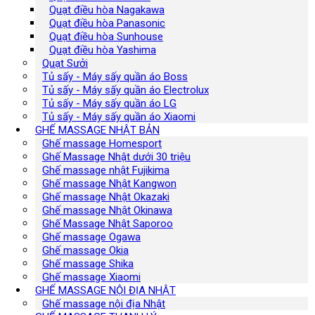
Quạt điều hòa Nagakawa
Quạt điều hòa Panasonic
Quạt điều hòa Sunhouse
Quạt điều hòa Yashima
Quạt Sưởi
Tủ sấy - Máy sấy quần áo Boss
Tủ sấy - Máy sấy quần áo Electrolux
Tủ sấy - Máy sấy quần áo LG
Tủ sấy - Máy sấy quần áo Xiaomi
GHẾ MASSAGE NHẬT BẢN
Ghế massage Homesport
Ghế Massage Nhật dưới 30 triệu
Ghế massage nhật Fujikima
Ghế massage Nhật Kangwon
Ghế massage Nhật Okazaki
Ghế massage Nhật Okinawa
Ghế Massage Nhật Saporoo
Ghế massage Ogawa
Ghế massage Okia
Ghế massage Shika
Ghế massage Xiaomi
GHẾ MASSAGE NỘI ĐỊA NHẬT
Ghế massage nội địa Nhật