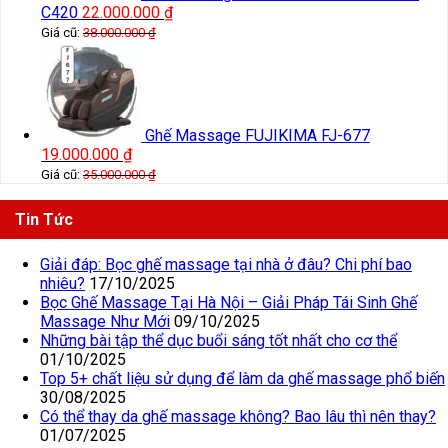
C420
22.000.000
₫
Giá cũ:
38.000.000
₫
Ghế Massage FUJIKIMA FJ-677
19.000.000
₫
Giá cũ:
35.000.000
₫
Tin Tức
Giải đáp: Bọc ghế massage tại nhà ở đâu? Chi phí bao
nhiêu?
17/10/2025
Bọc Ghế Massage Tại Hà Nội – Giải Pháp Tái Sinh Ghế
Massage Như Mới
09/10/2025
Những bài tập thể dục buổi sáng tốt nhất cho cơ thể
01/10/2025
Top 5+ chất liệu sử dụng để làm da ghế massage phổ biến
30/08/2025
Có thể thay da ghế massage không? Bao lâu thì nên thay?
01/07/2025