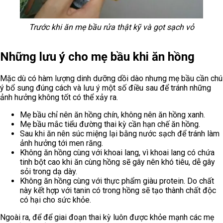
Trước khi ăn mẹ bầu rửa thật kỹ và gọt sạch vỏ
Những lưu ý cho mẹ bầu khi ăn hồng
Mặc dù có hàm lượng dinh dưỡng dồi dào nhưng mẹ bầu cần chú
ý bổ sung đúng cách và lưu ý một số điều sau để tránh những
ảnh hưởng không tốt có thể xảy ra.
Mẹ bầu chỉ nên ăn hồng chín, không nên ăn hồng xanh.
Mẹ bầu mắc tiểu đường thai kỳ cần hạn chế ăn hồng.
Sau khi ăn nên súc miệng lại bằng nước sạch để tránh làm
ảnh hưởng tới men răng.
Không ăn hồng cùng với khoai lang, vì khoai lang có chứa
tinh bột cao khi ăn cùng hồng sẽ gây nên khó tiêu, dễ gây
sỏi trong dạ dày.
Không ăn hồng cùng với thực phẩm giàu protein. Do chất
này kết hợp với tanin có trong hồng sẽ tạo thành chất độc
có hại cho sức khỏe.
Ngoài ra, để để giai đoạn thai kỳ luôn được khỏe mạnh các mẹ