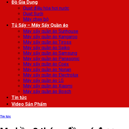
Đồ Gia Dụng
Quạt điều hòa hơi nước
Quạt Sưởi
Máy chạy bộ
Tủ Sấy – Máy Sấy Quần áo
Máy sấy quần áo Sunhouse
Máy sấy quần áo Kangaroo
Máy sấy quần áo Tiross
Máy sấy quần áo Saiko
Máy sấy quần áo Samsung
Máy sấy quần áo Panasonic
Máy sấy quần áo Coex
Máy sấy quần áo Nonan
Máy sấy quần áo Electrolux
Máy sấy quần áo LG
Máy sấy quần áo Xiaomi
Máy sấy quần áo Bosch
Tin tức
Video Sản Phẩm
Tin tức