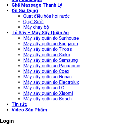
Ghế Massage Thanh Lý
Đồ Gia Dụng
Quạt điều hòa hơi nước
Quạt Sưởi
Máy chạy bộ
Tủ Sấy – Máy Sấy Quần áo
Máy sấy quần áo Sunhouse
Máy sấy quần áo Kangaroo
Máy sấy quần áo Tiross
Máy sấy quần áo Saiko
Máy sấy quần áo Samsung
Máy sấy quần áo Panasonic
Máy sấy quần áo Coex
Máy sấy quần áo Nonan
Máy sấy quần áo Electrolux
Máy sấy quần áo LG
Máy sấy quần áo Xiaomi
Máy sấy quần áo Bosch
Tin tức
Video Sản Phẩm
Login