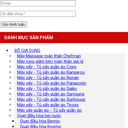
DANH MỤC SẢN PHẨM
ĐỒ GIA DỤNG
Máy Massage toàn thân Chefman
Máy rung giảm béo toàn thân giá rẻ
Máy sấy - Tủ sấy quần áo Coex
Máy sấy - Tủ sấy quần áo Kangaroo
Máy sấy - Tủ sấy quần áo Nonan
Máy sấy - Tủ sấy quần áo Panasonic
Máy sấy - Tủ sấy quần áo Saiko
Máy sấy - Tủ sấy quần áo Samsung
Máy sấy - Tủ sấy quần áo Sunhouse
Máy sấy - Tủ sấy quần áo Tiross
Máy sấy quần áo - Tủ sấy quần áo
Quạt điều hòa hơi nước
Quạt điều hòa Bennix
Quạt điều hòa Kosmo