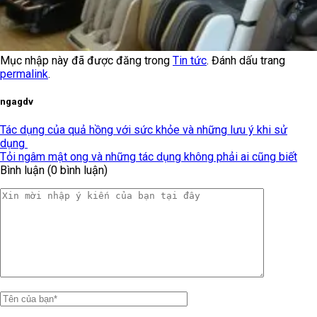
Mục nhập này đã được đăng trong
Tin tức
. Đánh dấu trang
permalink
.
ngagdv
Tác dụng của quả hồng với sức khỏe và những lưu ý khi sử
dụng
Tỏi ngâm mật ong và những tác dụng không phải ai cũng biết
Bình luận (0 bình luận)