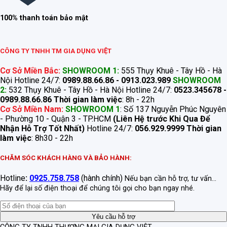
100% thanh toán bảo mật
CÔNG TY TNHH TM GIA DỤNG VIỆT
Cơ Sở Miền Bắc:
SHOWROOM 1:
555 Thụy Khuê - Tây Hồ - Hà
Nội Hotline 24/7:
0989.88.66.86 - 0913.023.989
SHOWROOM
2:
532 Thụy Khuê - Tây Hồ - Hà Nội Hotline 24/7:
0523.345678 -
0989.88.66.86
Thời gian làm việc
: 8h - 22h
Cơ Sở Miền Nam:
SHOWROOM 1
: Số 137 Nguyễn Phúc Nguyên
- Phường 10 - Quận 3 - TP.HCM
(Liên Hệ trước Khi Qua Để
Nhận Hỗ Trợ Tốt Nhất)
Hotline 24/7:
056.929.9999
Thời gian
làm việc
: 8h30 - 22h
CHĂM SÓC KHÁCH HÀNG VÀ BẢO HÀNH:
Hotline
:
0925.758.758
(hành chính)
Nếu bạn cần hỗ trợ, tư vấn...
Hãy để lại số điện thoại để chúng tôi gọi cho bạn ngay nhé.