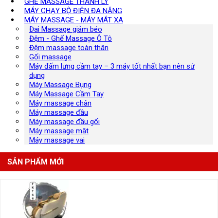
GHẾ MASSAGE THANH LÝ
MÁY CHẠY BỘ ĐIỆN ĐA NĂNG
MÁY MASSAGE - MÁY MÁT XA
Đai Massage giảm béo
Đệm - Ghế Massage Ô Tô
Đệm massage toàn thân
Gối massage
Máy đấm lưng cầm tay – 3 máy tốt nhất bạn nên sử
dụng
Máy Massage Bụng
Máy Massage Cầm Tay
Máy massage chân
Máy massage đầu
Máy massage đầu gối
Máy massage mặt
Máy massage vai
SẢN PHẨM MỚI