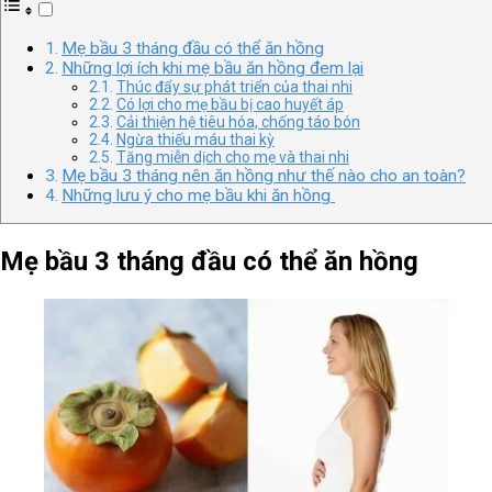
Mẹ bầu 3 tháng đầu có thể ăn hồng
Những lợi ích khi mẹ bầu ăn hồng đem lại
Thúc đẩy sự phát triển của thai nhi
Có lợi cho mẹ bầu bị cao huyết áp
Cải thiện hệ tiêu hóa, chống táo bón
Ngừa thiếu máu thai kỳ
Tăng miễn dịch cho mẹ và thai nhi
Mẹ bầu 3 tháng nên ăn hồng như thế nào cho an toàn?
Những lưu ý cho mẹ bầu khi ăn hồng
Mẹ bầu 3 tháng đầu có thể ăn hồng