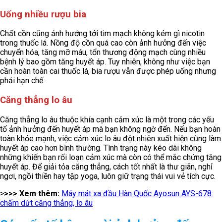
Uống nhiều rượu bia
Chất cồn cũng ảnh hưởng tới tim mạch không kém gì nicotin
trong thuốc lá. Nồng độ cồn quá cao còn ảnh hưởng đến việc
chuyển hóa, tăng mỡ máu, tổn thương động mạch cùng nhiều
bệnh lý bao gồm tăng huyết áp. Tuy nhiên, không như việc bạn
cần hoàn toàn cai thuốc lá, bia rượu vẫn được phép uống nhưng
phải hạn chế.
Căng thẳng lo âu
Căng thẳng lo âu thuộc khía cạnh cảm xúc là một trong các yếu
tố ảnh hưởng đến huyết áp mà bạn không ngờ đến. Nếu bạn hoàn
toàn khỏe mạnh, việc cảm xúc lo âu đột nhiên xuất hiện cũng làm
huyết áp cao hơn bình thường. Tình trạng này kéo dài không
những khiến bạn rối loạn cảm xúc mà còn có thể mắc chứng tăng
huyết áp. Để giải tỏa căng thẳng, cách tốt nhất là thư giãn, nghỉ
ngơi, ngồi thiền hay tập yoga, luôn giữ trạng thái vui vẻ tích cực.
>
>>> Xem thêm:
Máy mát xa đầu Hàn Quốc Ayosun AYS-678:
chấm dứt căng thẳng, lo âu