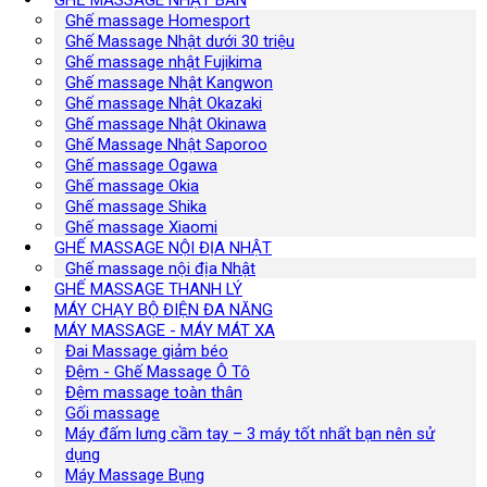
GHẾ MASSAGE NHẬT BẢN
Ghế massage Homesport
Ghế Massage Nhật dưới 30 triệu
Ghế massage nhật Fujikima
Ghế massage Nhật Kangwon
Ghế massage Nhật Okazaki
Ghế massage Nhật Okinawa
Ghế Massage Nhật Saporoo
Ghế massage Ogawa
Ghế massage Okia
Ghế massage Shika
Ghế massage Xiaomi
GHẾ MASSAGE NỘI ĐỊA NHẬT
Ghế massage nội địa Nhật
GHẾ MASSAGE THANH LÝ
MÁY CHẠY BỘ ĐIỆN ĐA NĂNG
MÁY MASSAGE - MÁY MÁT XA
Đai Massage giảm béo
Đệm - Ghế Massage Ô Tô
Đệm massage toàn thân
Gối massage
Máy đấm lưng cầm tay – 3 máy tốt nhất bạn nên sử
dụng
Máy Massage Bụng