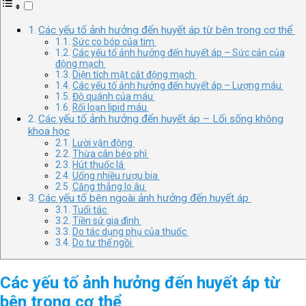
Các yếu tố ảnh hưởng đến huyết áp từ bên trong cơ thể
Sức co bóp của tim
Các yếu tố ảnh hưởng đến huyết áp – Sức cản của
động mạch
Diện tích mặt cắt động mạch
Các yếu tố ảnh hưởng đến huyết áp – Lượng máu
Độ quánh của máu
Rối loạn lipid máu
Các yếu tố ảnh hưởng đến huyết áp – Lối sống không
khoa học
Lười vận động
Thừa cân béo phì
Hút thuốc lá
Uống nhiều rượu bia
Căng thẳng lo âu
Các yếu tố bên ngoài ảnh hưởng đến huyết áp
Tuổi tác
Tiền sử gia đình
Do tác dụng phụ của thuốc
Do tư thế ngồi
Các yếu tố ảnh hưởng đến huyết áp từ
bên trong cơ thể