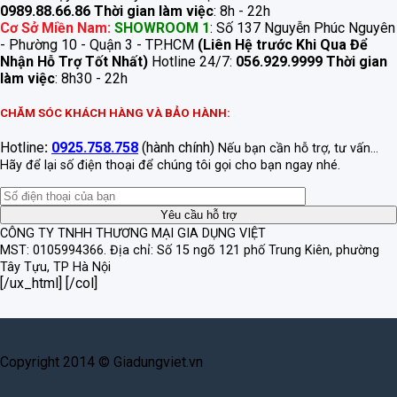
0989.88.66.86
Thời gian làm việc
: 8h - 22h
Cơ Sở Miền Nam:
SHOWROOM 1
: Số 137 Nguyễn Phúc Nguyên
- Phường 10 - Quận 3 - TP.HCM
(Liên Hệ trước Khi Qua Để
Nhận Hỗ Trợ Tốt Nhất)
Hotline 24/7:
056.929.9999
Thời gian
làm việc
: 8h30 - 22h
CHĂM SÓC KHÁCH HÀNG VÀ BẢO HÀNH:
Hotline
:
0925.758.758
(hành chính)
Nếu bạn cần hỗ trợ, tư vấn...
Hãy để lại số điện thoại để chúng tôi gọi cho bạn ngay nhé.
CÔNG TY TNHH THƯƠNG MẠI GIA DỤNG VIỆT
MST: 0105994366.
Địa chỉ: Số 15 ngõ 121 phố Trung Kiên, phường
Tây Tựu, TP Hà Nội
[/ux_html] [/col]
Copyright 2014 © Giadungviet.vn