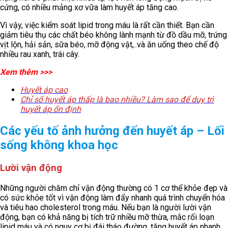
cứng, có nhiều mảng xơ vữa làm huyết áp tăng cao.
Vì vậy, việc kiểm soát lipid trong máu là rất cần thiết. Bạn cần
giảm tiêu thụ các chất béo không lành mạnh từ đồ dầu mỡ, trứng
vịt lộn, hải sản, sữa béo, mỡ động vật,..và ăn uống theo chế độ
nhiều rau xanh, trái cây.
Xem thêm >>>
Huyết áp cao
Chỉ số huyết áp thấp là bao nhiều? Làm sao để duy trì
huyết áp ổn định
Các yếu tố ảnh hưởng đến huyết áp – Lối
sống không khoa học
Lười vận động
Những người chăm chỉ vận động thường có 1 cơ thể khỏe đẹp và
có sức khỏe tốt vì vận động làm đẩy nhanh quá trình chuyển hóa
và tiêu hao cholesterol trong máu. Nếu bạn là người lười vận
động, bạn có khả năng bị tích trữ nhiều mỡ thừa, mắc rối loạn
lipid máu và có nguy cơ bị đái tháo đường, tăng huyết áp nhanh