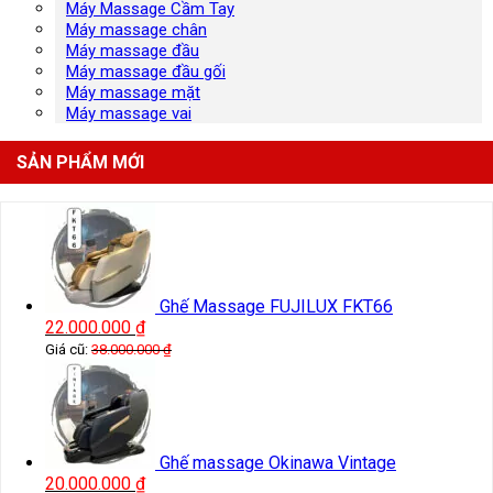
Máy Massage Cầm Tay
Máy massage chân
Máy massage đầu
Máy massage đầu gối
Máy massage mặt
Máy massage vai
SẢN PHẨM MỚI
Ghế Massage FUJILUX FKT66
22.000.000
₫
Giá cũ:
38.000.000
₫
Ghế massage Okinawa Vintage
20.000.000
₫