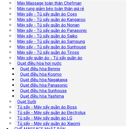
Máy Massage toàn thân Chefman
Máy rung giảm béo toàn thân giá rẻ
Máy sấy - Tủ sấy quần áo Coex
Máy sấy - Tủ sấy quần áo Kangaroo
Máy sấy - Tủ sấy quần áo Nonan
Máy sấy - Tủ sấy quần áo Panasonic
Máy sấy - Tủ sấy quần áo Saiko
Máy sấy - Tủ sấy quần áo Samsung
Máy sấy - Tủ sấy quần áo Sunhouse
Máy sấy - Tủ sấy quần áo Tiross
Máy sấy quần áo - Tủ sấy quần áo
Quạt điều hòa hơi nước
Quạt điều hòa Bennix
Quạt điều hòa Kosmo
Quạt điều hòa Nagakawa
Quạt điều hòa Panasonic
Quạt điều hòa Sunhouse
Quạt điều hòa Yashima
Quạt Sưởi
Tủ sấy - Máy sấy quần áo Boss
Tủ sấy - Máy sấy quần áo Electrolux
Tủ sấy - Máy sấy quần áo LG
Tủ sấy - Máy sấy quần áo Xiaomi