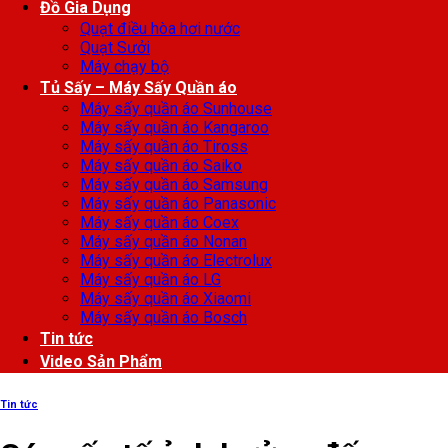
Đồ Gia Dụng
Quạt điều hòa hơi nước
Quạt Sưởi
Máy chạy bộ
Tủ Sấy – Máy Sấy Quần áo
Máy sấy quần áo Sunhouse
Máy sấy quần áo Kangaroo
Máy sấy quần áo Tiross
Máy sấy quần áo Saiko
Máy sấy quần áo Samsung
Máy sấy quần áo Panasonic
Máy sấy quần áo Coex
Máy sấy quần áo Nonan
Máy sấy quần áo Electrolux
Máy sấy quần áo LG
Máy sấy quần áo Xiaomi
Máy sấy quần áo Bosch
Tin tức
Video Sản Phẩm
Tin tức