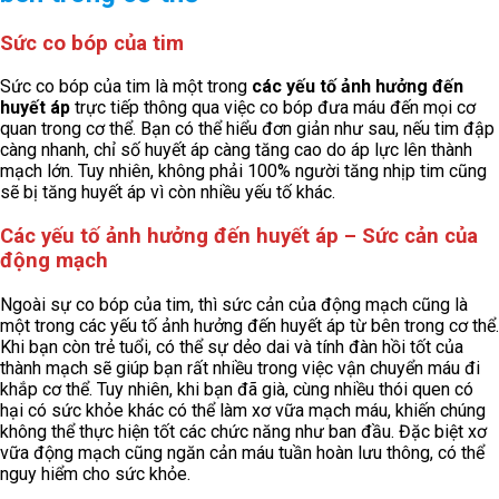
Sức co bóp của tim
Sức co bóp của tim là một trong
các yếu tố ảnh hưởng đến
huyết áp
trực tiếp thông qua việc co bóp đưa máu đến mọi cơ
quan trong cơ thể. Bạn có thể hiểu đơn giản như sau, nếu tim đập
càng nhanh, chỉ số huyết áp càng tăng cao do áp lực lên thành
mạch lớn. Tuy nhiên, không phải 100% người tăng nhịp tim cũng
sẽ bị tăng huyết áp vì còn nhiều yếu tố khác.
Các yếu tố ảnh hưởng đến huyết áp – Sức cản của
động mạch
Ngoài sự co bóp của tim, thì sức cản của động mạch cũng là
một trong các yếu tố ảnh hưởng đến huyết áp từ bên trong cơ thể.
Khi bạn còn trẻ tuổi, có thể sự dẻo dai và tính đàn hồi tốt của
thành mạch sẽ giúp bạn rất nhiều trong việc vận chuyển máu đi
khắp cơ thể. Tuy nhiên, khi bạn đã già, cùng nhiều thói quen có
hại có sức khỏe khác có thể làm xơ vữa mạch máu, khiến chúng
không thể thực hiện tốt các chức năng như ban đầu. Đặc biệt xơ
vữa động mạch cũng ngăn cản máu tuần hoàn lưu thông, có thể
nguy hiểm cho sức khỏe.