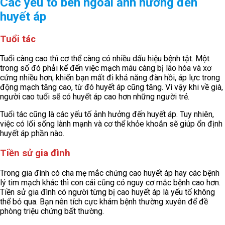
Các yếu tố bên ngoài ảnh hưởng đến
huyết áp
Tuổi tác
Tuổi càng cao thì cơ thể càng có nhiều dấu hiệu bệnh tật. Một
trong số đó phải kể đến việc mạch máu càng bị lão hóa và xơ
cứng nhiều hơn, khiến bạn mất đi khả năng đàn hồi, áp lực trong
động mạch tăng cao, từ đó huyết áp cũng tăng. Vì vậy khi về già,
người cao tuổi sẽ có huyết áp cao hơn những người trẻ.
Tuổi tác cũng là các yếu tố ảnh hưởng đến huyết áp. Tuy nhiên,
việc có lối sống lành mạnh và cơ thể khỏe khoắn sẽ giúp ổn định
huyết áp phần nào.
Tiền sử gia đình
Trong gia đình có cha mẹ mắc chứng cao huyết áp hay các bệnh
lý tim mạch khác thì con cái cũng có nguy cơ mắc bệnh cao hơn.
Tiền sử gia đình có người từng bị cao huyết áp là yếu tố không
thể bỏ qua. Bạn nên tích cực khám bệnh thường xuyên để đề
phòng triệu chứng bất thường.