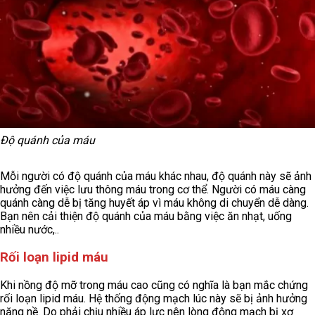
Độ quánh của máu
Mỗi người có độ quánh của máu khác nhau, độ quánh này sẽ ảnh
hưởng đến việc lưu thông máu trong cơ thể. Người có máu càng
quánh càng dễ bị tăng huyết áp vì máu không di chuyển dễ dàng.
Bạn nên cải thiện độ quánh của máu bằng việc ăn nhạt, uống
nhiều nước,..
Rối loạn lipid máu
Khi nồng độ mỡ trong máu cao cũng có nghĩa là bạn mắc chứng
rối loạn lipid máu. Hệ thống động mạch lúc này sẽ bị ảnh hưởng
nặng nề. Do phải chịu nhiều áp lực nên lòng động mạch bị xơ