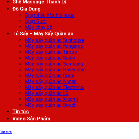
Ghế Massage Thanh Lý
Đồ Gia Dụng
Quạt điều hòa hơi nước
Quạt Sưởi
Máy chạy bộ
Tủ Sấy – Máy Sấy Quần áo
Máy sấy quần áo Sunhouse
Máy sấy quần áo Kangaroo
Máy sấy quần áo Tiross
Máy sấy quần áo Saiko
Máy sấy quần áo Samsung
Máy sấy quần áo Panasonic
Máy sấy quần áo Coex
Máy sấy quần áo Nonan
Máy sấy quần áo Electrolux
Máy sấy quần áo LG
Máy sấy quần áo Xiaomi
Máy sấy quần áo Bosch
Tin tức
Video Sản Phẩm
Tin tức