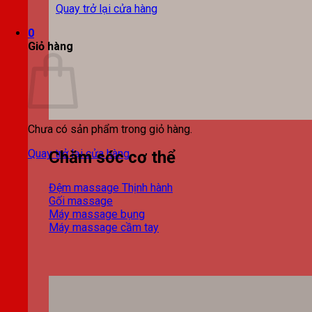
Quay trở lại cửa hàng
0
Giỏ hàng
Chưa có sản phẩm trong giỏ hàng.
Quay trở lại cửa hàng
Chăm sóc cơ thể
Đệm massage
Gối massage
Máy massage bụng
Máy massage cầm tay