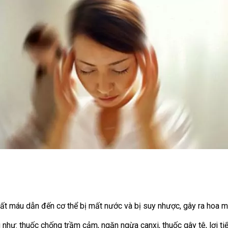
 mất máu dẫn đến cơ thể bị mất nước và bị suy nhược, gây ra hoa m
hư: thuốc chống trầm cảm, ngăn ngừa canxi, thuốc gây tê, lợi tiểu