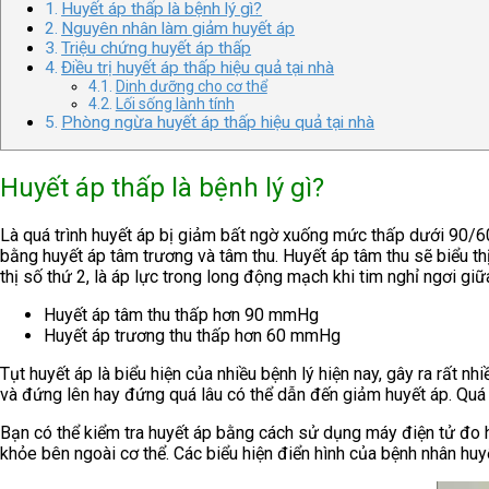
Huyết áp thấp là bệnh lý gì?
Nguyên nhân làm giảm huyết áp
Triệu chứng huyết áp thấp
Điều trị huyết áp thấp hiệu quả tại nhà
Dinh dưỡng cho cơ thể
Lối sống lành tính
Phòng ngừa huyết áp thấp hiệu quả tại nhà
Huyết áp thấp là bệnh lý gì?
Là quá trình huyết áp bị giảm bất ngờ xuống mức thấp dưới 90/60
bằng huyết áp tâm trương và tâm thu. Huyết áp tâm thu sẽ biểu th
thị số thứ 2, là áp lực trong long động mạch khi tim nghỉ ngơi gi
Huyết áp tâm thu thấp hơn 90 mmHg
Huyết áp trương thu thấp hơn 60 mmHg
Tụt huyết áp là biểu hiện của nhiều bệnh lý hiện nay, gây ra rất 
và đứng lên hay đứng quá lâu có thể dẫn đến giảm huyết áp. Quá t
Bạn có thể kiểm tra huyết áp bằng cách sử dụng máy điện tử đo hu
khỏe bên ngoài cơ thể. Các biểu hiện điển hình của bệnh nhân huy