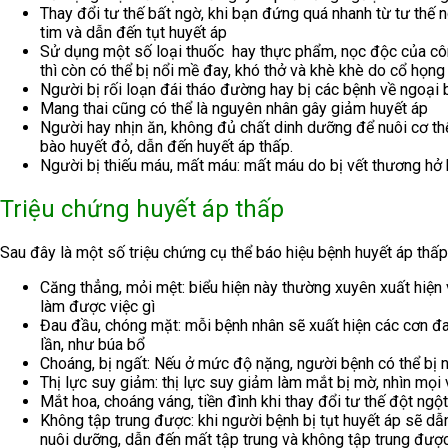
Thay đổi tư thế bất ngờ, khi bạn đứng quá nhanh từ tư thế n
tim và dẫn đến tụt huyết áp
Sử dụng một số loại thuốc hay thực phẩm, nọc độc của côn t
thì còn có thể bị nổi mề đay, khó thở và khè khè do cổ họng
Người bị rối loạn đái tháo đường hay bị các bệnh về ngoại 
Mang thai cũng có thể là nguyên nhân gây giảm huyết áp
Người hay nhịn ăn, không đủ chất dinh dưỡng để nuôi cơ thể
bào huyết đỏ, dẫn đến huyết áp thấp.
Người bị thiếu máu, mất máu: mất máu do bị vết thương hở h
Triệu chứng huyết áp thấp
Sau đây là một số triệu chứng cụ thể báo hiệu bệnh huyết áp thấp
Căng thẳng, mỏi mệt: biểu hiện này thường xuyên xuất hiện v
làm được việc gì
Đau đầu, chóng mặt: mỗi bệnh nhân sẽ xuất hiện các cơn đ
lần, như búa bổ
Choáng, bị ngất: Nếu ở mức độ nặng, người bệnh có thể bị 
Thị lực suy giảm: thị lực suy giảm làm mắt bị mờ, nhìn mọi 
Mắt hoa, choáng váng, tiền đình khi thay đổi tư thế đột ngộ
Không tập trung được: khi người bệnh bị tụt huyết áp sẽ d
nuôi dưỡng, dẫn đến mất tập trung và không tập trung đượ