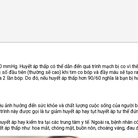
 mmHg. Huyết áp thấp có thể dẫn đến quá trình mạch bị co vì thể 
ị số đầu tiên (thường sẽ cao) khi tim co bóp và đầy máu sẽ tạo r
ữa 2 lần bóp. Do đó, nếu huyết áp thấp hơn 90/60 nghĩa là bạn bị h
nhiều ảnh hưởng đến sức khỏe và chất lượng cuộc sống của người bện
rình này được gọi là tư giảm huyết áp hay tụt huyết áp tư thế đứ
yết áp hay kiểm tra tại các trung tâm y tế. Ngoài ra, bệnh nhân c
ết áp thấp như: hoa mắt, chóng mặt, buồn nôn, choáng váng, đau đ