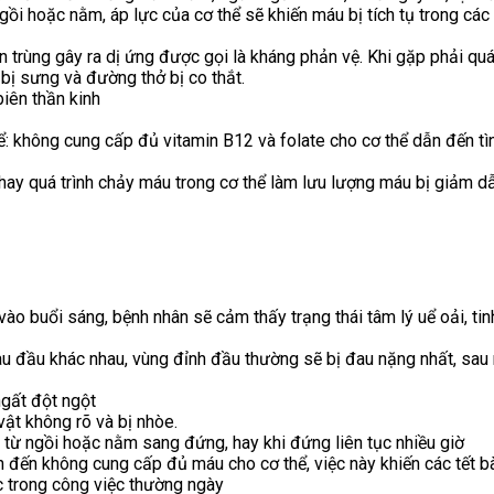
gồi hoặc nằm, áp lực của cơ thể sẽ khiến máu bị tích tụ trong các
rùng gây ra dị ứng được gọi là kháng phản vệ. Khi gặp phải quá tr
 bị sưng và đường thở bị co thắt.
biên thần kinh
: không cung cấp đủ vitamin B12 và folate cho cơ thể dẫn đến tình
ay quá trình chảy máu trong cơ thể làm lưu lượng máu bị giảm dẫn
ào buổi sáng, bệnh nhân sẽ cảm thấy trạng thái tâm lý uể oải, tin
au đầu khác nhau, vùng đỉnh đầu thường sẽ bị đau nặng nhất, sa
ngất đột ngột
vật không rõ và bị nhòe.
t từ ngồi hoặc nằm sang đứng, hay khi đứng liên tục nhiều giờ
ẫn đến không cung cấp đủ máu cho cơ thể, việc này khiến các tế
c trong công việc thường ngày