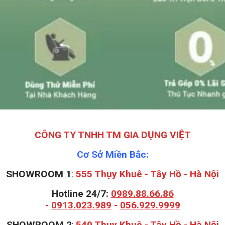
CÔNG TY TNHH TM GIA DỤNG VIỆT
Cơ Sở Miền Bắc:
SHOWROOM 1
:
555 Thụy Khuê - Tây Hồ - Hà Nội
Hotline 24/7:
0989.88.66.86
-
0913.023.989
-
056.929.9999
S
HOWROOM 2
:
540 Thụy Khuê - Tây Hồ - Hà Nội