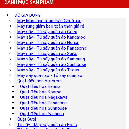
DANH MỤC SẢN PHẨM
ĐỒ GIA DỤNG
Máy Massage toàn thân Chefman
Máy rung giảm béo toàn thân giá rẻ
Máy sấy - Tủ sấy quần áo Coex
Máy sấy - Tủ sấy quần áo Kangaroo
Máy sấy - Tủ sấy quần áo Nonan
Máy sấy - Tủ sấy quần áo Panasonic
Máy sấy - Tủ sấy quần áo Saiko
Máy sấy - Tủ sấy quần áo Samsung
Máy sấy - Tủ sấy quần áo Sunhouse
Máy sấy - Tủ sấy quần áo Tiross
Máy sấy quần áo - Tủ sấy quần áo
Quạt điều hòa hơi nước
Quạt điều hòa Bennix
Quạt điều hòa Kosmo
Quạt điều hòa Nagakawa
Quạt điều hòa Panasonic
Quạt điều hòa Sunhouse
Quạt điều hòa Yashima
Quạt Sưởi
Tủ sấy - Máy sấy quần áo Boss