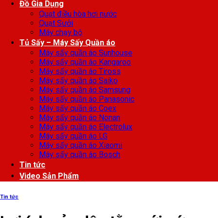
Đồ Gia Dụng
Quạt điều hòa hơi nước
Quạt Sưởi
Máy chạy bộ
Tủ Sấy – Máy Sấy Quần áo
Máy sấy quần áo Sunhouse
Máy sấy quần áo Kangaroo
Máy sấy quần áo Tiross
Máy sấy quần áo Saiko
Máy sấy quần áo Samsung
Máy sấy quần áo Panasonic
Máy sấy quần áo Coex
Máy sấy quần áo Nonan
Máy sấy quần áo Electrolux
Máy sấy quần áo LG
Máy sấy quần áo Xiaomi
Máy sấy quần áo Bosch
Tin tức
Video Sản Phẩm
Tin tức