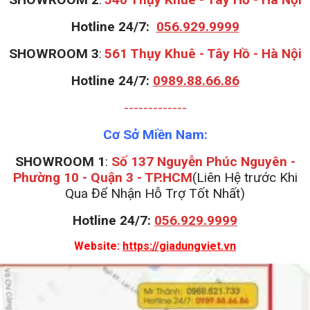
Hotline 24/7:
056.929.9999
S
HOWROOM 3
:
561 Thụy Khuê - Tây Hồ - Hà Nội
Hotline 24/7:
0989.88.66.86
-------------
Cơ Sở Miền Nam:
SHOWROOM 1
:
Số 137 Nguyễn Phúc Nguyên -
Phường 10 - Quận 3 - TP.HCM
(Liên Hệ trước Khi
Qua Để Nhận Hỗ Trợ Tốt Nhất)
Hotline 24/7:
056.929.9999
Website:
https://giadungviet.vn