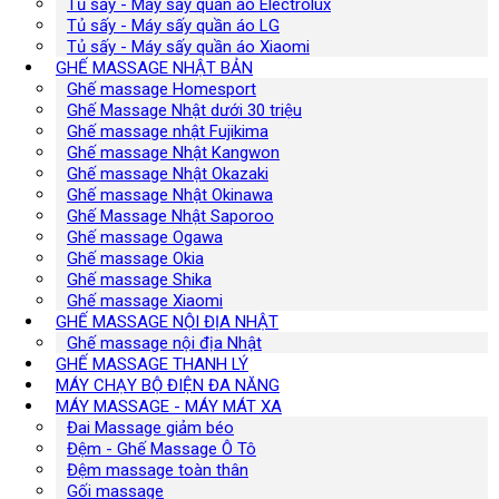
Tủ sấy - Máy sấy quần áo Electrolux
Tủ sấy - Máy sấy quần áo LG
Tủ sấy - Máy sấy quần áo Xiaomi
GHẾ MASSAGE NHẬT BẢN
Ghế massage Homesport
Ghế Massage Nhật dưới 30 triệu
Ghế massage nhật Fujikima
Ghế massage Nhật Kangwon
Ghế massage Nhật Okazaki
Ghế massage Nhật Okinawa
Ghế Massage Nhật Saporoo
Ghế massage Ogawa
Ghế massage Okia
Ghế massage Shika
Ghế massage Xiaomi
GHẾ MASSAGE NỘI ĐỊA NHẬT
Ghế massage nội địa Nhật
GHẾ MASSAGE THANH LÝ
MÁY CHẠY BỘ ĐIỆN ĐA NĂNG
MÁY MASSAGE - MÁY MÁT XA
Đai Massage giảm béo
Đệm - Ghế Massage Ô Tô
Đệm massage toàn thân
Gối massage