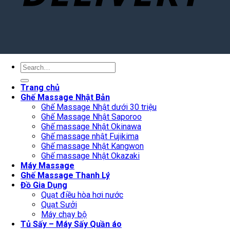
Search
for:
Trang chủ
Ghế Massage Nhật Bản
Ghế Massage Nhật dưới 30 triệu
Ghế Massage Nhật Saporoo
Ghế massage Nhật Okinawa
Ghế massage nhật Fujikima
Ghế massage Nhật Kangwon
Ghế massage Nhật Okazaki
Máy Massage
Ghế Massage Thanh Lý
Đồ Gia Dụng
Quạt điều hòa hơi nước
Quạt Sưởi
Máy chạy bộ
Tủ Sấy – Máy Sấy Quần áo