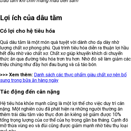
Dâu tằm khi chín mang màu đen sẫm
Lợi ích của dâu tằm
Có lợi cho hệ tiêu hóa
Quả dâu tằm là một món quà tuyệt vời dành cho dạ dày nhờ
lượng chất xơ phong phú. Quá trình tiêu hóa diễn ra thuận lợi hầu
hết đều nhờ vào chất xơ. Chất xơ giúp khuyến khích di chuyển
thức ăn qua đường tiêu hóa trơn tru hơn. Nhờ đó sẽ làm giảm các
triệu chứng như đầy hơi đau bụng và cả táo bón.
>>> Xem thêm:
Danh sách các thực phẩm giàu chất xơ nên bổ
sung trong bữa ăn hàng ngày
Tác động đến cân nặng
Hệ tiêu hóa khỏe mạnh cũng là một lợi thế cho việc duy trì cân
nặng. Một nghiên cứu đã phát hiện ra những người thường ăn
thêm trái dâu tằm vào thực đơn ăn kiêng sẽ giảm được 10%
tổng trọng lượng của cơ thể của họ trong gần ba tháng. Cạnh đó
mỡ thừa vùng eo và đùi cũng được giảm mạnh nhờ tiêu thụ loại