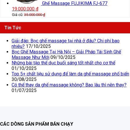
Ghế Massage FUJIKIMA FJ-677
19.000.000
₫
Giá cũ:
35.000.000
₫
Tin Tức
Giải đáp: Bọc ghế massage tại nhà ở đâu? Chi phí bao
nhiêu?
17/10/2025
Bọc Ghế Massage Tại Hà Nội – Giải Pháp Tái Sinh Ghế
Massage Như Mới
09/10/2025
Những bài tập thể dục buổi sáng tốt nhất cho cơ thể
01/10/2025
Top 5+ chất liệu sử dụng để làm da ghế massage phổ biến
30/08/2025
Có thể thay da ghế massage không? Bao lâu thì nên thay?
01/07/2025
CÁC DÒNG SẢN PHẨM BÁN CHẠY