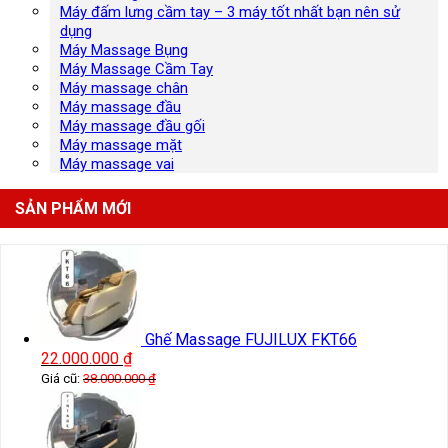
Máy đấm lưng cầm tay – 3 máy tốt nhất bạn nên sử
dụng
Máy Massage Bụng
Máy Massage Cầm Tay
Máy massage chân
Máy massage đầu
Máy massage đầu gối
Máy massage mặt
Máy massage vai
SẢN PHẨM MỚI
Ghế Massage FUJILUX FKT66
22.000.000
₫
Giá cũ:
38.000.000
₫