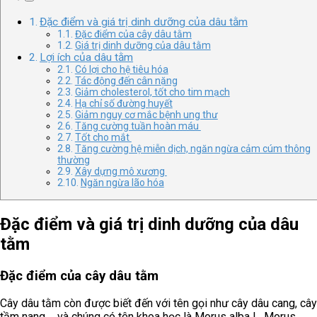
Đặc điểm và giá trị dinh dưỡng của dâu tằm
Đặc điểm của cây dâu tằm
Giá trị dinh dưỡng của dâu tằm
Lợi ích của dâu tằm
Có lợi cho hệ tiêu hóa
Tác động đến cân nặng
Giảm cholesterol, tốt cho tim mạch
Hạ chỉ số đường huyết
Giảm nguy cơ mắc bệnh ung thư
Tăng cường tuần hoàn máu
Tốt cho mắt
Tăng cường hệ miễn dịch, ngăn ngừa cảm cúm thông
thường
Xây dựng mô xương
Ngăn ngừa lão hóa
Đặc điểm và giá trị dinh dưỡng của dâu
tằm
Đặc điểm của cây dâu tằm
Cây dâu tằm còn được biết đến với tên gọi như cây dâu cang, cây
tầm nang,… và chúng có tên khoa học là Morus alba L. Morus