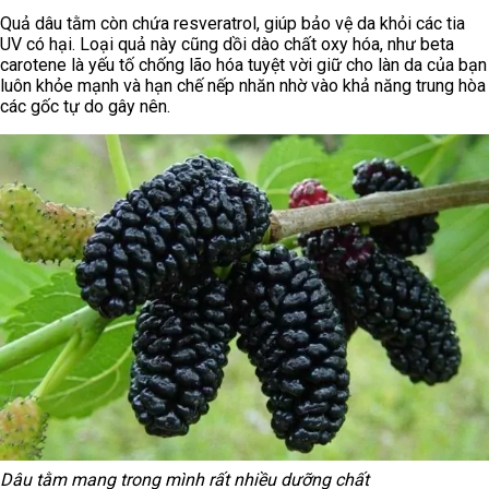
Quả dâu tằm còn chứa resveratrol, giúp bảo vệ da khỏi các tia
UV có hại. Loại quả này cũng dồi dào chất oxy hóa, như beta
carotene là yếu tố chống lão hóa tuyệt vời giữ cho làn da của bạn
luôn khỏe mạnh và hạn chế nếp nhăn nhờ vào khả năng trung hòa
các gốc tự do gây nên.
Dâu tằm mang trong mình rất nhiều dưỡng chất