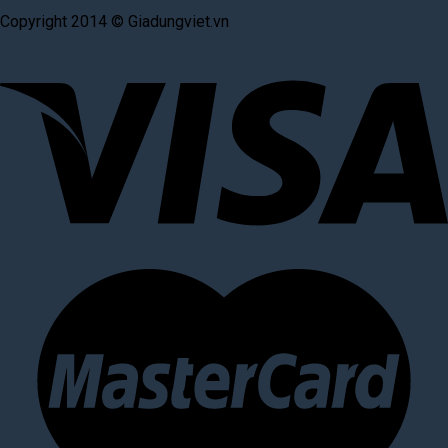
Copyright 2014 © Giadungviet.vn