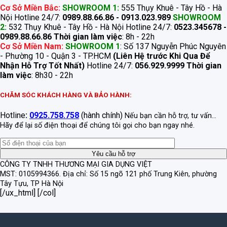
Cơ Sở Miền Bắc:
SHOWROOM 1:
555 Thụy Khuê - Tây Hồ - Hà
Nội Hotline 24/7:
0989.88.66.86 - 0913.023.989
SHOWROOM
2:
532 Thụy Khuê - Tây Hồ - Hà Nội Hotline 24/7:
0523.345678 -
0989.88.66.86
Thời gian làm việc
: 8h - 22h
Cơ Sở Miền Nam:
SHOWROOM 1
: Số 137 Nguyễn Phúc Nguyên
- Phường 10 - Quận 3 - TP.HCM
(Liên Hệ trước Khi Qua Để
Nhận Hỗ Trợ Tốt Nhất)
Hotline 24/7:
056.929.9999
Thời gian
làm việc
: 8h30 - 22h
CHĂM SÓC KHÁCH HÀNG VÀ BẢO HÀNH:
Hotline
:
0925.758.758
(hành chính)
Nếu bạn cần hỗ trợ, tư vấn...
Hãy để lại số điện thoại để chúng tôi gọi cho bạn ngay nhé.
CÔNG TY TNHH THƯƠNG MẠI GIA DỤNG VIỆT
MST: 0105994366.
Địa chỉ: Số 15 ngõ 121 phố Trung Kiên, phường
Tây Tựu, TP Hà Nội
[/ux_html] [/col]