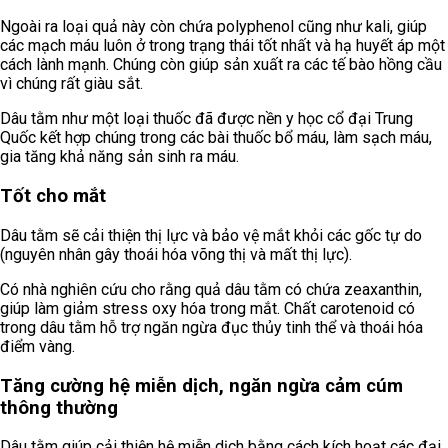
Ngoài ra loại quả này còn chứa polyphenol cũng như kali, giúp
các mạch máu luôn ở trong trạng thái tốt nhất và hạ huyết áp một
cách lành mạnh. Chúng còn giúp sản xuất ra các tế bào hồng cầu
vì chúng rất giàu sắt.
Dâu tằm như một loại thuốc đã được nền y học cổ đại Trung
Quốc kết hợp chúng trong các bài thuốc bổ máu, làm sạch máu,
gia tăng khả năng sản sinh ra máu.
Tốt cho mắt
Dâu tằm sẽ cải thiện thị lực và bảo vệ mắt khỏi các gốc tự do
(nguyên nhân gây thoái hóa võng thị và mất thị lực).
Có nhà nghiên cứu cho rằng quả dâu tằm có chứa zeaxanthin,
giúp làm giảm stress oxy hóa trong mắt. Chất carotenoid có
trong dâu tằm hỗ trợ ngăn ngừa đục thủy tinh thể và thoái hóa
điểm vàng.
Tăng cường hệ miễn dịch, ngăn ngừa cảm cúm
thông thường
Dâu tằm giúp cải thiện hệ miễn dịch bằng cách kích hoạt các đại