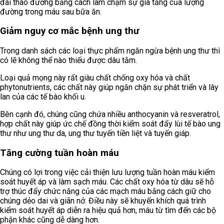
đái tháo đường bằng cách làm chậm sự gia tăng của lượng
đường trong máu sau bữa ăn.
Giảm nguy cơ mắc bệnh ung thư
Trong danh sách các loại thực phẩm ngăn ngừa bệnh ung thư thì
có lẽ không thể nào thiếu được dâu tằm.
Loại quả mọng này rất giàu chất chống oxy hóa và chất
phytonutrients, các chất này giúp ngăn chặn sự phát triển và lây
lan của các tế bào khối u.
Bên cạnh đó, chúng cũng chứa nhiều anthocyanin và resveratrol,
hợp chất này giúp ức chế đồng thời kiểm soát đẩy lùi tế bào ung
thư như ung thư da, ung thư tuyến tiền liệt và tuyến giáp.
Tăng cường tuần hoàn máu
Chúng có lợi trong việc cải thiện lưu lượng tuần hoàn máu kiểm
soát huyết áp và làm sạch máu. Các chất oxy hóa từ dâu sẽ hỗ
trợ thúc đẩy chức năng của các mạch máu bằng cách giữ cho
chúng dẻo dai và giãn nở. Điều này sẽ khuyến khích quá trình
kiểm soát huyết áp diễn ra hiệu quả hơn, máu từ tìm đến các bộ
phận khác cũng dễ dàng hơn.