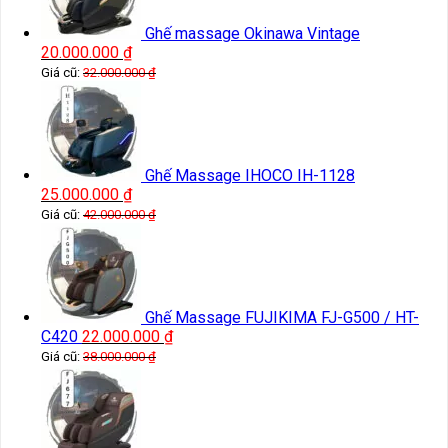
Ghế massage Okinawa Vintage
20.000.000
₫
Giá cũ:
32.000.000
₫
Ghế Massage IHOCO IH-1128
25.000.000
₫
Giá cũ:
42.000.000
₫
Ghế Massage FUJIKIMA FJ-G500 / HT-
C420
22.000.000
₫
Giá cũ:
38.000.000
₫