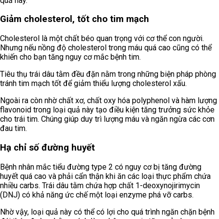
quả này.
Giảm cholesterol, tốt cho tim mạch
Cholesterol là một chất béo quan trọng với cơ thể con người.
Nhưng nếu nồng độ cholesterol trong máu quá cao cũng có thể
khiến cho bạn tăng nguy cơ mắc bệnh tim.
Tiêu thụ trái dâu tằm đều đặn nằm trong những biện pháp phòng
tránh tim mạch tốt để giảm thiểu lượng cholesterol xấu.
Ngoài ra còn nhờ chất xơ, chất oxy hóa polyphenol và hàm lượng
flavonoid trong loại quả này tạo điều kiện tăng trưởng sức khỏe
cho trái tim. Chúng giúp duy trì lượng máu và ngăn ngừa các cơn
đau tim.
Hạ chỉ số đường huyết
Bệnh nhân mắc tiểu đường type 2 có nguy cơ bị tăng đường
huyết quá cao và phải cẩn thận khi ăn các loại thực phẩm chứa
nhiều carbs. Trái dâu tằm chứa hợp chất 1-deoxynojirimycin
(DNJ) có khả năng ức chế một loại enzyme phá vỡ carbs.
Nhờ vậy, loại quả này có thể có lợi cho quá trình ngăn chặn bệnh