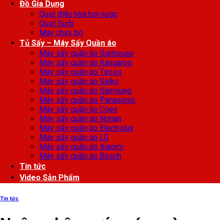
Đồ Gia Dụng
Quạt điều hòa hơi nước
Quạt Sưởi
Máy chạy bộ
Tủ Sấy – Máy Sấy Quần áo
Máy sấy quần áo Sunhouse
Máy sấy quần áo Kangaroo
Máy sấy quần áo Tiross
Máy sấy quần áo Saiko
Máy sấy quần áo Samsung
Máy sấy quần áo Panasonic
Máy sấy quần áo Coex
Máy sấy quần áo Nonan
Máy sấy quần áo Electrolux
Máy sấy quần áo LG
Máy sấy quần áo Xiaomi
Máy sấy quần áo Bosch
Tin tức
Video Sản Phẩm
Tin tức