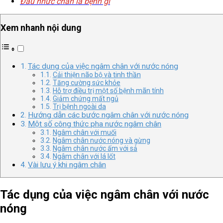
Đau nhức chân là bệnh gì
Xem nhanh nội dung
Tác dụng của việc ngâm chân với nước nóng
Cải thiện não bộ và tinh thần
Tăng cường sức khỏe
Hỗ trợ điều trị một số bệnh mãn tính
Giảm chứng mất ngủ
Trị bệnh ngoài da
Hướng dẫn các bước ngâm chân với nước nóng
Một số công thức pha nước ngâm chân
Ngâm chân với muối
Ngâm chân nước nóng và gừng
Ngâm chân nước ấm với sả
Ngâm chân với lá lốt
Vài lưu ý khi ngâm chân
Tác dụng của việc ngâm chân với nước
nóng