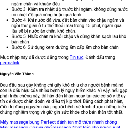
ngâm chân và khuấy đều
Bước 3: Kiểm tra nhiệt độ trước khi ngâm, không dùng nước
có nhiệt độ quá nóng hoặc quá lạnh
Bước 4: Khi nước đã vừa, đặt bàn chân vào chậu ngâm và
ngồi thư giãn ở tư thế thoải mái trong 15 phút, ngâm quá
lâu sẽ bị nước ăn chân, khô chân.
Bước 5: Nhấc chân ra khỏi chậu và dùng khăn sạch lau khô
bàn chân
Bước 6: Sử dụng kem dưỡng ẩm cấp ẩm cho bàn chân
Mục nhập này đã được đăng trong
Tin tức
. Đánh dấu trang
permalink
.
Nguyễn Văn Thành
Đau đầu sau gáy không chỉ gây khó chịu cho người bệnh mà nó
còn là dấu hiệu của nhiều bệnh lý nguy hiểm khác. Vì vậy, nếu gặp
phải triệu chứng này, thì hãy đến khám ngay tại các cơ sở y tế uy
tín để được chẩn đoán và điều trị kịp thời. Bằng cách phát hiện,
điều trị đúng nguyên nhân, người bệnh sẽ tránh được những biến
chứng nghiêm trọng và giữ gìn sức khỏe cho bản thân tốt nhất.
Máy massage bụng Perfect đánh tan mỡ thừa nhanh chóng
Máy massage Ogawa ghế massage Nhật Bản cho người Việt