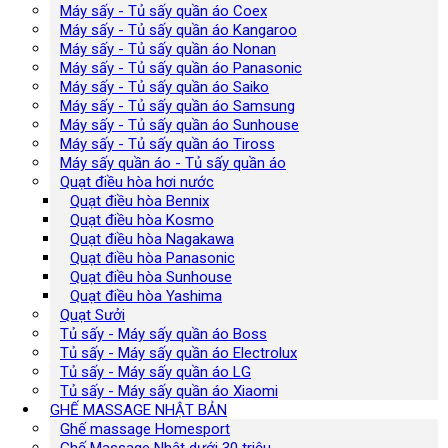
Máy sấy - Tủ sấy quần áo Coex
Máy sấy - Tủ sấy quần áo Kangaroo
Máy sấy - Tủ sấy quần áo Nonan
Máy sấy - Tủ sấy quần áo Panasonic
Máy sấy - Tủ sấy quần áo Saiko
Máy sấy - Tủ sấy quần áo Samsung
Máy sấy - Tủ sấy quần áo Sunhouse
Máy sấy - Tủ sấy quần áo Tiross
Máy sấy quần áo - Tủ sấy quần áo
Quạt điều hòa hơi nước
Quạt điều hòa Bennix
Quạt điều hòa Kosmo
Quạt điều hòa Nagakawa
Quạt điều hòa Panasonic
Quạt điều hòa Sunhouse
Quạt điều hòa Yashima
Quạt Sưởi
Tủ sấy - Máy sấy quần áo Boss
Tủ sấy - Máy sấy quần áo Electrolux
Tủ sấy - Máy sấy quần áo LG
Tủ sấy - Máy sấy quần áo Xiaomi
GHẾ MASSAGE NHẬT BẢN
Ghế massage Homesport