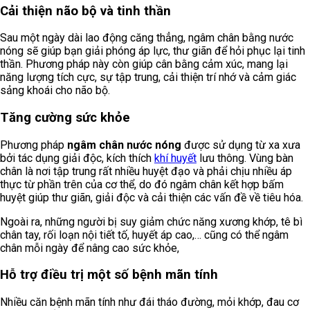
Cải thiện não bộ và tinh thần
Sau một ngày dài lao động căng thẳng, ngâm chân bằng nước
nóng sẽ giúp bạn giải phóng áp lực, thư giãn để hỏi phục lại tinh
thần. Phương pháp này còn giúp cân bằng cảm xúc, mang lại
năng lượng tích cực, sự tập trung, cải thiện trí nhớ và cảm giác
sảng khoái cho não bộ.
Tăng cường sức khỏe
Phương pháp
ngâm chân nước nóng
được sử dụng từ xa xưa
bởi tác dụng giải độc, kích thích
khí huyết
lưu thông. Vùng bàn
chân là nơi tập trung rất nhiều huyệt đạo và phải chịu nhiều áp
thực từ phần trên của cơ thể, do đó ngâm chân kết hợp bấm
huyệt giúp thư giãn, giải độc và cải thiện các vấn đề về tiêu hóa.
Ngoài ra, những người bị suy giảm chức năng xương khớp, tê bì
chân tay, rối loạn nội tiết tố, huyết áp cao,… cũng có thể ngâm
chân mỗi ngày để nâng cao sức khỏe,
Hỗ trợ điều trị một số bệnh mãn tính
Nhiều căn bệnh mãn tính như đái tháo đường, mỏi khớp, đau cơ