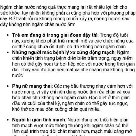
Ngâm chân nước nóng quả thực mang lại rất nhiều lợi ích cho
sức khỏe, tuy nhiên không phải ai cũng phù hợp với phương pháp
này. Để tránh rủi ra không mong muốn xảy ra, những người sau
đây không nên ngâm chân nước ấm:
Trẻ em đang ở trong giai đoạn dậy thì:
Trong độ tuổi
này, xương khớp phát triển mạnh mẽ và các chức năng của
cơ thể cũng chưa ổn định, do đó không nên ngâm chân.
Những người mắc bệnh lý xơ cứng động mạch:
Ngâm
chân khiến tình trạng bệnh diễn biến trầm trọng, nguy hiểm
hơn có thể gây hoại tử bởi tiếp xúc với nước trong thời gian
dài. Thay vào đó bạn nên mát xa nhẹ nhàng mà không dùng
nước.
Phụ nữ mang thai:
Các mẹ bầu thường nhạy cảm hơn với
nước nóng, vì vậy chỉ nên dùng nước ấm rửa chân và xoa
bóp chân chứ không nên ngâm chân. Đặc biệt ở thời gian
đầu và cuối của thai kỳ, ngâm chân có thể gây tức ngực,
khó thở do máu dồn xuống chân quá nhiều.
Người bị giãn tĩnh mạch:
Người đang có biểu hiện giãn
tĩnh mạch vượt mức thông thường khi ngâm chân có thể
làm quá trình trao đổi chất nhanh hơn, mạch máu càng mở