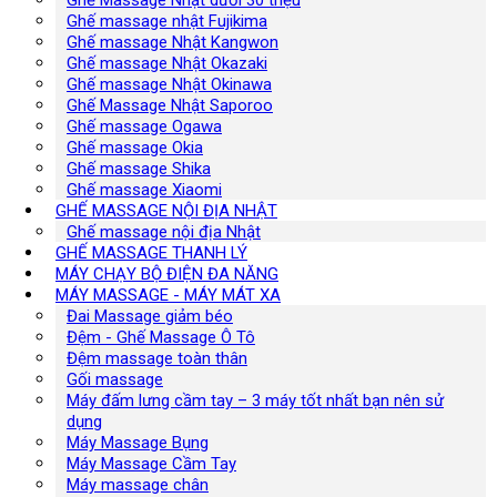
Ghế Massage Nhật dưới 30 triệu
Ghế massage nhật Fujikima
Ghế massage Nhật Kangwon
Ghế massage Nhật Okazaki
Ghế massage Nhật Okinawa
Ghế Massage Nhật Saporoo
Ghế massage Ogawa
Ghế massage Okia
Ghế massage Shika
Ghế massage Xiaomi
GHẾ MASSAGE NỘI ĐỊA NHẬT
Ghế massage nội địa Nhật
GHẾ MASSAGE THANH LÝ
MÁY CHẠY BỘ ĐIỆN ĐA NĂNG
MÁY MASSAGE - MÁY MÁT XA
Đai Massage giảm béo
Đệm - Ghế Massage Ô Tô
Đệm massage toàn thân
Gối massage
Máy đấm lưng cầm tay – 3 máy tốt nhất bạn nên sử
dụng
Máy Massage Bụng
Máy Massage Cầm Tay
Máy massage chân