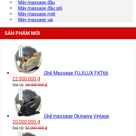
Máy massage đầu
Máy massage đầu gối
Máy massage mặt
Máy massage vai
SẢN PHẨM MỚI
Ghế Massage FUJILUX FKT66
22.000.000
₫
Giá cũ:
38.000.000
₫
Ghế massage Okinawa Vintage
20.000.000
₫
Giá cũ:
32.000.000
₫