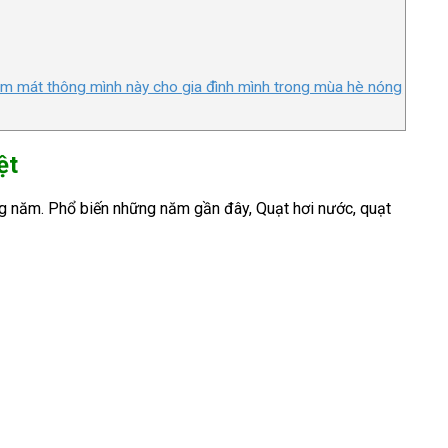
làm mát thông mình này cho gia đình mình trong mùa hè nóng
ệt
ong năm. Phổ biến những năm gần đây, Quạt hơi nước, quạt