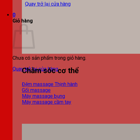
Quay trở lại cửa hàng
0
Giỏ hàng
Chưa có sản phẩm trong giỏ hàng.
Quay trở lại cửa hàng
Chăm sóc cơ thể
Đệm massage
Gối massage
Máy massage bụng
Máy massage cầm tay