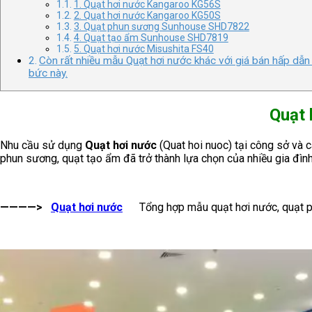
1. Quạt hơi nước Kangaroo KG56S
2. Quạt hơi nước Kangaroo KG50S
3. Quạt phun sương Sunhouse SHD7822
4. Quạt tạo ẩm Sunhouse SHD7819
5. Quạt hơi nước Misushita FS40
Còn rất nhiều mẫu Quạt hơi nước khác với giá bán hấp dẫn
bức này.
Quạt 
Nhu cầu sử dụng
Quạt hơi nước
(Quat hoi nuoc) tại công sở và 
phun sương, quạt tạo ẩm đã trở thành lựa chọn của nhiều gia đì
————>
Quạt hơi nước
Tổng hợp mẫu quạt hơi nước, quạt p