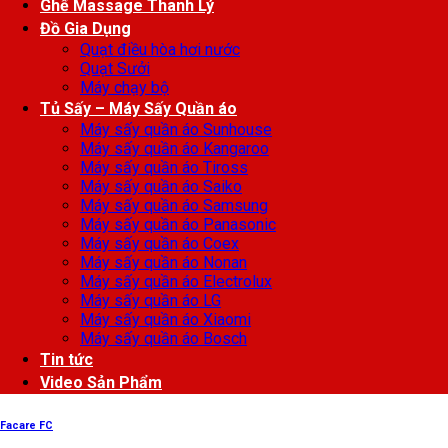
Ghế Massage Thanh Lý
Đồ Gia Dụng
Quạt điều hòa hơi nước
Quạt Sưởi
Máy chạy bộ
Tủ Sấy – Máy Sấy Quần áo
Máy sấy quần áo Sunhouse
Máy sấy quần áo Kangaroo
Máy sấy quần áo Tiross
Máy sấy quần áo Saiko
Máy sấy quần áo Samsung
Máy sấy quần áo Panasonic
Máy sấy quần áo Coex
Máy sấy quần áo Nonan
Máy sấy quần áo Electrolux
Máy sấy quần áo LG
Máy sấy quần áo Xiaomi
Máy sấy quần áo Bosch
Tin tức
Video Sản Phẩm
Facare FC