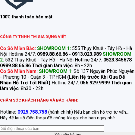
100% thanh toán bảo mật
CÔNG TY TNHH TM GIA DỤNG VIỆT
Cơ Sở Miền Bắc:
SHOWROOM 1:
555 Thụy Khuê - Tây Hồ - Hà
Nội Hotline 24/7:
0989.88.66.86 - 0913.023.989
SHOWROOM
2:
532 Thụy Khuê - Tây Hồ - Hà Nội Hotline 24/7:
0523.345678 -
0989.88.66.86
Thời gian làm việc
: 8h - 22h
Cơ Sở Miền Nam:
SHOWROOM 1
: Số 137 Nguyễn Phúc Nguyên
- Phường 10 - Quận 3 - TP.HCM
(Liên Hệ trước Khi Qua Để
Nhận Hỗ Trợ Tốt Nhất)
Hotline 24/7:
056.929.9999
Thời gian
làm việc
: 8h30 - 22h
CHĂM SÓC KHÁCH HÀNG VÀ BẢO HÀNH:
Hotline
:
0925.758.758
(hành chính)
Nếu bạn cần hỗ trợ, tư vấn...
Hãy để lại số điện thoại để chúng tôi gọi cho bạn ngay nhé.