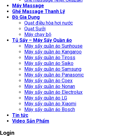
Máy Massage
Ghế Massage Thanh Lý
Đồ Gia Dụng
Quạt điều hòa hơi nước
Quạt Sưởi
Máy chạy bộ
Tủ Sấy – Máy Sấy Quần áo
Máy sấy quần áo Sunhouse
Máy sấy quần áo Kangaroo
Máy sấy quần áo Tiross
Máy sấy quần áo Saiko
Máy sấy quần áo Samsung
Máy sấy quần áo Panasonic
Máy sấy quần áo Coex
Máy sấy quần áo Nonan
Máy sấy quần áo Electrolux
Máy sấy quần áo LG
Máy sấy quần áo Xiaomi
Máy sấy quần áo Bosch
Tin tức
Video Sản Phẩm
Login