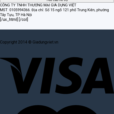
CÔNG TY TNHH THƯƠNG MẠI GIA DỤNG VIỆT
MST: 0105994366.
Địa chỉ: Số 15 ngõ 121 phố Trung Kiên, phường
Tây Tựu, TP Hà Nội
[/ux_html] [/col]
Copyright 2014 © Giadungviet.vn