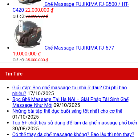
Ghế Massage FUJIKIMA FJ-G500 / HT-
C420
22.000.000
₫
Giá cũ:
38.000.000
₫
Ghế Massage FUJIKIMA FJ-677
19.000.000
₫
Giá cũ:
35.000.000
₫
Tin Tức
Giải đáp: Bọc ghế massage tại nhà ở đâu? Chi phí bao
nhiêu?
17/10/2025
Bọc Ghế Massage Tại Hà Nội – Giải Pháp Tái Sinh Ghế
Massage Như Mới
09/10/2025
Những bài tập thể dục buổi sáng tốt nhất cho cơ thể
01/10/2025
Top 5+ chất liệu sử dụng để làm da ghế massage phổ biến
30/08/2025
Có thể thay da ghế massage không? Bao lâu thì nên thay?