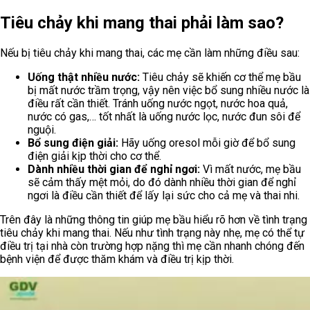
Tiêu chảy khi mang thai phải làm sao?
Nếu bị tiêu chảy khi mang thai, các mẹ cần làm những điều sau:
Uống thật nhiều nước:
Tiêu chảy sẽ khiến cơ thể mẹ bầu
bị mất nước trầm trọng, vậy nên việc bổ sung nhiều nước là
điều rất cần thiết. Tránh uống nước ngọt, nước hoa quả,
nước có gas,… tốt nhất là uống nước lọc, nước đun sôi để
nguội.
Bổ sung điện giải:
Hãy uống oresol mỗi giờ để bổ sung
điện giải kịp thời cho cơ thể.
Dành nhiều thời gian để nghỉ ngơi:
Vì mất nước, mẹ bầu
sẽ cảm thấy mệt mỏi, do đó dành nhiều thời gian để nghỉ
ngơi là điều cần thiết để lấy lại sức cho cả mẹ và thai nhi.
Trên đây là những thông tin giúp mẹ bầu hiểu rõ hơn về tình trạng
tiêu chảy khi mang thai. Nếu như tình trạng này nhẹ, mẹ có thể tự
điều trị tại nhà còn trường hợp nặng thì mẹ cần nhanh chóng đến
bệnh viện để được thăm khám và điều trị kịp thời.