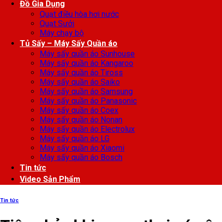
Đồ Gia Dụng
Quạt điều hòa hơi nước
Quạt Sưởi
Máy chạy bộ
Tủ Sấy – Máy Sấy Quần áo
Máy sấy quần áo Sunhouse
Máy sấy quần áo Kangaroo
Máy sấy quần áo Tiross
Máy sấy quần áo Saiko
Máy sấy quần áo Samsung
Máy sấy quần áo Panasonic
Máy sấy quần áo Coex
Máy sấy quần áo Nonan
Máy sấy quần áo Electrolux
Máy sấy quần áo LG
Máy sấy quần áo Xiaomi
Máy sấy quần áo Bosch
Tin tức
Video Sản Phẩm
Tin tức