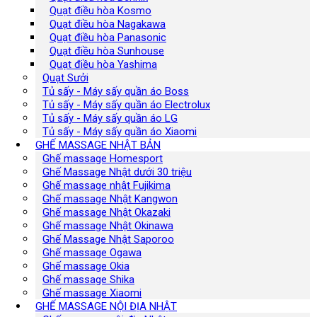
Quạt điều hòa Kosmo
Quạt điều hòa Nagakawa
Quạt điều hòa Panasonic
Quạt điều hòa Sunhouse
Quạt điều hòa Yashima
Quạt Sưởi
Tủ sấy - Máy sấy quần áo Boss
Tủ sấy - Máy sấy quần áo Electrolux
Tủ sấy - Máy sấy quần áo LG
Tủ sấy - Máy sấy quần áo Xiaomi
GHẾ MASSAGE NHẬT BẢN
Ghế massage Homesport
Ghế Massage Nhật dưới 30 triệu
Ghế massage nhật Fujikima
Ghế massage Nhật Kangwon
Ghế massage Nhật Okazaki
Ghế massage Nhật Okinawa
Ghế Massage Nhật Saporoo
Ghế massage Ogawa
Ghế massage Okia
Ghế massage Shika
Ghế massage Xiaomi
GHẾ MASSAGE NỘI ĐỊA NHẬT