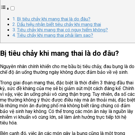
Bị tiêu chảy khi mang thai là do đâu?
Dấu hiệu nhận biết tiêu chảy khi mang thai
Tiêu chảy khi mang thai có nguy hiểm không?
Tiêu chảy khi mang thai phải làm sao?
Bị tiêu chảy khi mang thai là do đâu?
Nguyên nhân chính khiến cho mẹ bầu bị tiêu chảy, đau bụng là do
chế độ ăn uống thường ngày không được đảm bảo về vệ sinh.
Trong giai đoạn mang thai, đặc biệt là thời điểm 3 tháng đầu thai
kỳ, sức đề kháng của mẹ sẽ bị giảm sút một cách đáng kể. Chính
vì vậy, việc ăn uống phải vô cùng thận trọng. Tuy nhiên, đa số các
mẹ thường không ý thức được điều này mà ăn thoải mái, đặc biệt
là những món ăn đường phố mà không biết rằng chúng có đảm
bảo vệ sinh hay không. Có thể trong các món ăn này là nguồn lây
nhiễm vi khuẩn vô cùng lớn, sẽ làm ảnh hưởng trực tiếp tới hệ
tiêu hóa.
Bên cạnh đó, việc ăn các món gây lạ bụng cũng là một trong