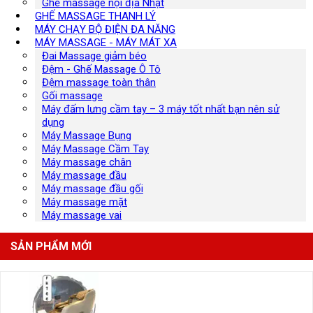
Ghế massage nội địa Nhật
GHẾ MASSAGE THANH LÝ
MÁY CHẠY BỘ ĐIỆN ĐA NĂNG
MÁY MASSAGE - MÁY MÁT XA
Đai Massage giảm béo
Đệm - Ghế Massage Ô Tô
Đệm massage toàn thân
Gối massage
Máy đấm lưng cầm tay – 3 máy tốt nhất bạn nên sử
dụng
Máy Massage Bụng
Máy Massage Cầm Tay
Máy massage chân
Máy massage đầu
Máy massage đầu gối
Máy massage mặt
Máy massage vai
SẢN PHẨM MỚI