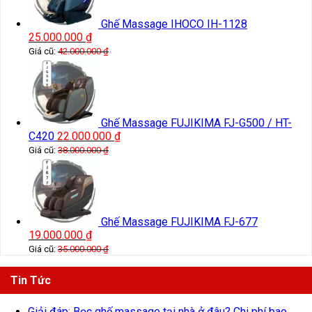
Ghế Massage IHOCO IH-1128
25.000.000
₫
Giá cũ:
42.000.000
₫
Ghế Massage FUJIKIMA FJ-G500 / HT-
C420
22.000.000
₫
Giá cũ:
38.000.000
₫
Ghế Massage FUJIKIMA FJ-677
19.000.000
₫
Giá cũ:
35.000.000
₫
Tin Tức
Giải đáp: Bọc ghế massage tại nhà ở đâu? Chi phí bao