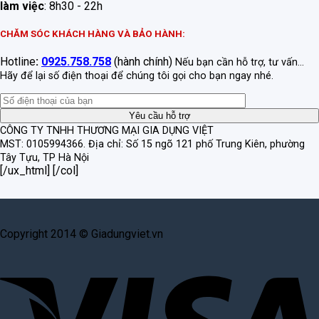
làm việc
: 8h30 - 22h
CHĂM SÓC KHÁCH HÀNG VÀ BẢO HÀNH:
Hotline
:
0925.758.758
(hành chính)
Nếu bạn cần hỗ trợ, tư vấn...
Hãy để lại số điện thoại để chúng tôi gọi cho bạn ngay nhé.
CÔNG TY TNHH THƯƠNG MẠI GIA DỤNG VIỆT
MST: 0105994366.
Địa chỉ: Số 15 ngõ 121 phố Trung Kiên, phường
Tây Tựu, TP Hà Nội
[/ux_html] [/col]
Copyright 2014 © Giadungviet.vn