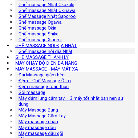
Ghế massage Nhật Okazaki
Ghế massage Nhật Okinawa
Ghế Massage Nhật Saporoo
Ghế massage Ogawa
Ghế massage Okia
Ghế massage Shika
Ghế massage Xiaomi
GHẾ MASSAGE NỘI ĐỊA NHẬT
Ghế massage nội địa Nhật
GHẾ MASSAGE THANH LÝ
MÁY CHẠY BỘ ĐIỆN ĐA NĂNG
MÁY MASSAGE - MÁY MÁT XA
Đai Massage giảm béo
Đệm - Ghế Massage Ô Tô
Đệm massage toàn thân
Gối massage
Máy đấm lưng cầm tay – 3 máy tốt nhất bạn nên sử
dụng
Máy Massage Bụng
Máy Massage Cầm Tay
Máy massage chân
Máy massage đầu
Máy massage đầu gối