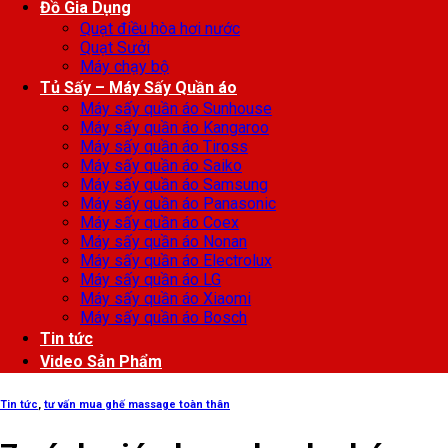
Đồ Gia Dụng
Quạt điều hòa hơi nước
Quạt Sưởi
Máy chạy bộ
Tủ Sấy – Máy Sấy Quần áo
Máy sấy quần áo Sunhouse
Máy sấy quần áo Kangaroo
Máy sấy quần áo Tiross
Máy sấy quần áo Saiko
Máy sấy quần áo Samsung
Máy sấy quần áo Panasonic
Máy sấy quần áo Coex
Máy sấy quần áo Nonan
Máy sấy quần áo Electrolux
Máy sấy quần áo LG
Máy sấy quần áo Xiaomi
Máy sấy quần áo Bosch
Tin tức
Video Sản Phẩm
Tin tức
,
tư vấn mua ghế massage toàn thân