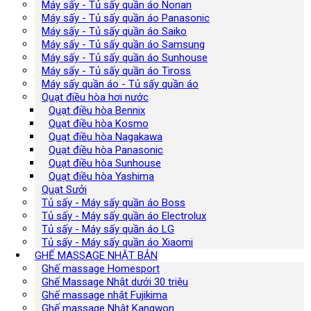
Máy sấy - Tủ sấy quần áo Nonan
Máy sấy - Tủ sấy quần áo Panasonic
Máy sấy - Tủ sấy quần áo Saiko
Máy sấy - Tủ sấy quần áo Samsung
Máy sấy - Tủ sấy quần áo Sunhouse
Máy sấy - Tủ sấy quần áo Tiross
Máy sấy quần áo - Tủ sấy quần áo
Quạt điều hòa hơi nước
Quạt điều hòa Bennix
Quạt điều hòa Kosmo
Quạt điều hòa Nagakawa
Quạt điều hòa Panasonic
Quạt điều hòa Sunhouse
Quạt điều hòa Yashima
Quạt Sưởi
Tủ sấy - Máy sấy quần áo Boss
Tủ sấy - Máy sấy quần áo Electrolux
Tủ sấy - Máy sấy quần áo LG
Tủ sấy - Máy sấy quần áo Xiaomi
GHẾ MASSAGE NHẬT BẢN
Ghế massage Homesport
Ghế Massage Nhật dưới 30 triệu
Ghế massage nhật Fujikima
Ghế massage Nhật Kangwon