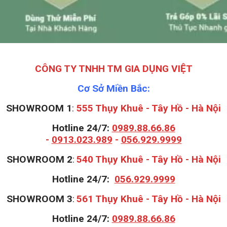
CÔNG TY TNHH TM GIA DỤNG VIỆT
Cơ Sở Miền Bắc:
SHOWROOM 1
:
555 Thụy Khuê - Tây Hồ - Hà Nội
Hotline 24/7:
0989.88.66.86
-
0913.023.989
-
056.929.9999
S
HOWROOM 2
:
540 Thụy Khuê - Tây Hồ - Hà Nội
Hotline 24/7:
056.929.9999
S
HOWROOM 3
:
561 Thụy Khuê - Tây Hồ - Hà Nội
Hotline 24/7:
0989.88.66.86