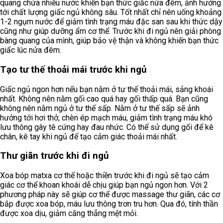
quang chứa nhiều nước khiến bạn thức giấc nửa đêm, ảnh hưởng
tới chất lượng giấc ngủ không sâu. Tốt nhất chỉ nên uống khoảng
1-2 ngụm nước để giảm tình trạng máu đặc san sau khi thức dậy
cũng như giúp dưỡng ẩm cơ thể. Trước khi đi ngủ nên giải phòng
bàng quang của mình, giúp bảo vệ thận và không khiến bạn thức
giấc lúc nửa đêm.
Tạo tư thế thoải mái trước khi ngủ
Giấc ngủ ngon hơn nếu bạn nằm ở tư thế thoải mái, sảng khoái
nhất. Không nên nằm gối cao quá hay gối thấp quá. Bạn cũng
không nên nằm ngủ ở tư thế sấp. Nằm ở tư thế sấp sẽ ảnh
hưởng tới hơi thở, chèn ép mạch máu, giảm tình trạng máu khó
lưu thông gây tê cứng hay đau nhức. Có thể sử dụng gối để kê
chân, kê tay khi ngủ để tạo cảm giác thoải mái nhất.
Thư giãn trước khi đi ngủ
Xoa bóp matxa cơ thể hoặc thiền trước khi đi ngủ sẽ tạo cảm
giác cơ thể khoan khoái dễ chịu giúp bạn ngủ ngon hơn. Với 2
phương pháp này sẽ giúp cơ thể được massage thư giãn, các cơ
bắp được xoa bóp, máu lưu thông trơn tru hơn. Qua đó, tính thần
được xoa dịu, giảm căng thẳng mệt mỏi.