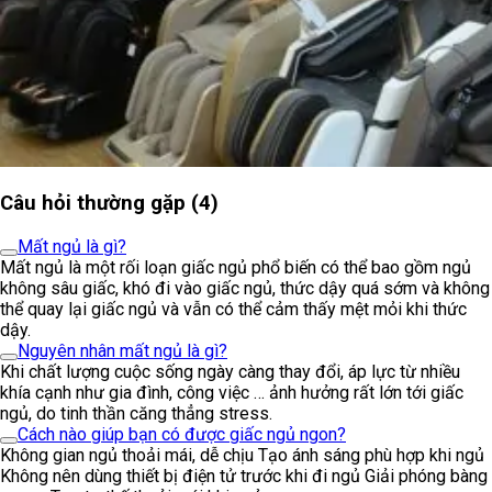
Câu hỏi thường gặp (4)
Mất ngủ là gì?
Mất ngủ là một rối loạn giấc ngủ phổ biến có thể bao gồm ngủ
không sâu giấc, khó đi vào giấc ngủ, thức dậy quá sớm và không
thể quay lại giấc ngủ và vẫn có thể cảm thấy mệt mỏi khi thức
dậy.
Nguyên nhân mất ngủ là gì?
Khi chất lượng cuộc sống ngày càng thay đổi, áp lực từ nhiều
khía cạnh như gia đình, công việc … ảnh hưởng rất lớn tới giấc
ngủ, do tinh thần căng thẳng stress.
Cách nào giúp bạn có được giấc ngủ ngon?
Không gian ngủ thoải mái, dễ chịu Tạo ánh sáng phù hợp khi ngủ
Không nên dùng thiết bị điện tử trước khi đi ngủ Giải phóng bàng