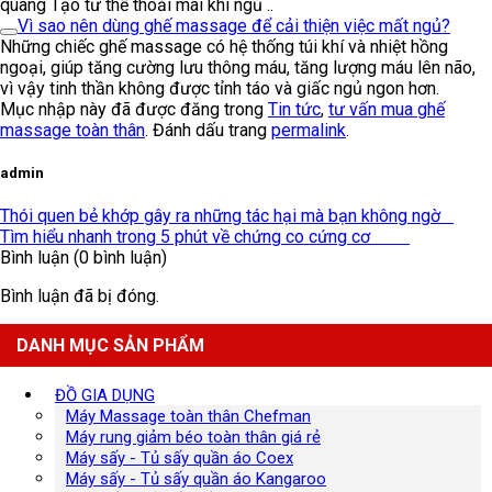
quang Tạo tư thế thoải mái khi ngủ ..
Vì sao nên dùng ghế massage để cải thiện việc mất ngủ?
Những chiếc ghế massage có hệ thống túi khí và nhiệt hồng
ngoại, giúp tăng cường lưu thông máu, tăng lượng máu lên não,
vì vậy tinh thần không được tỉnh táo và giấc ngủ ngon hơn.
Mục nhập này đã được đăng trong
Tin tức
,
tư vấn mua ghế
massage toàn thân
. Đánh dấu trang
permalink
.
admin
Thói quen bẻ khớp gây ra những tác hại mà bạn không ngờ
Tìm hiểu nhanh trong 5 phút về chứng co cứng cơ
Bình luận (0 bình luận)
Bình luận đã bị đóng.
DANH MỤC SẢN PHẨM
ĐỒ GIA DỤNG
Máy Massage toàn thân Chefman
Máy rung giảm béo toàn thân giá rẻ
Máy sấy - Tủ sấy quần áo Coex
Máy sấy - Tủ sấy quần áo Kangaroo