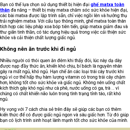
Bạn có thể lựa chọn sử dụng thiết bị hiện đại
ghế matxa toàn
thân
đa năng – thiết bị máy matxa chăm sóc sức khỏe hiện đại,
các bài matxa được lập trình sẵn, chỉ việc ngồi lên và hưởng thụ
trải nghiệm matxa. Với cấu tạo thông minh, ghế matxa toàn thân
tích hợp các liệu pháp xoa bóp tiên tiến, giúp matxa giảm đau và
thư giãn tinh thần, có tác dụng hiệu quả trong việc cải thiện sức
khỏe và cải thiện chất lượng giấc ngủ.
Không nên ăn trước khi đi ngủ
Nhiều người có thói quen ăn đêm khi thấy đói, lúc này dạ dày
được nạp đầy thức ăn, khiến khó chịu, bí bách là nguyên nhân
gây ra mất ngủ, khó ngủ. Hạn chế ăn các loại trái cây trước khi
ngủ vì cơ thể hấp thụ hàm lượng vitamin có trong trái cây chậm
hơn, không tốt cho sức khỏe và giấc ngủ. Không nên uống chất
kích thích gây khó ngủ như cà phê, nước uống có ga, trà … vì
chúng có chất khiến não luôn trong tình trạng tỉnh táo, rất khó
ngủ.
Hy vọng với 7 cách chia sẻ trên đây sẽ giúp các bạn có thêm
kiến thức để có được giấc ngủ ngon và sâu giấc hơn. Từ đó giúp
bạn có lịch trình sinh hoạt lành mạnh tốt cho sức khỏe của mình.