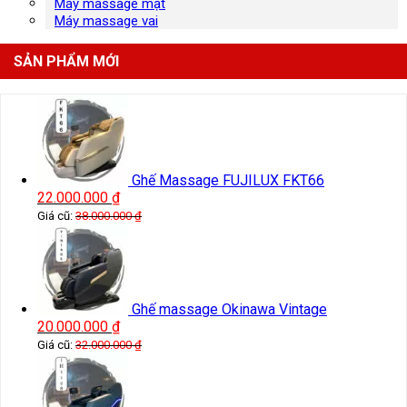
Máy massage mặt
Máy massage vai
SẢN PHẨM MỚI
Ghế Massage FUJILUX FKT66
22.000.000
₫
Giá cũ:
38.000.000
₫
Ghế massage Okinawa Vintage
20.000.000
₫
Giá cũ:
32.000.000
₫