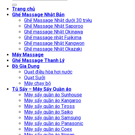
for:
Trang chủ
Ghế Massage Nhật Bản
Ghế Massage Nhật dưới 30 triệu
Ghế Massage Nhật Saporoo
Ghế massage Nhật Okinawa
Ghế massage nhật Fujikima
Ghế massage Nhật Kangwon
Ghế massage Nhật Okazaki
Máy Massage
Ghế Massage Thanh Lý
Đồ Gia Dụng
Quạt điều hòa hơi nước
Quạt Sưởi
Máy chạy bộ
Tủ Sấy – Máy Sấy Quần áo
Máy sấy quần áo Sunhouse
Máy sấy quần áo Kangaroo
Máy sấy quần áo Tiross
Máy sấy quần áo Saiko
Máy sấy quần áo Samsung
Máy sấy quần áo Panasonic
Máy sấy quần áo Coex
Máy sấy quần áo Nonan