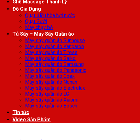
Ghế Massage Thanh Lý
Đồ Gia Dụng
Quạt điều hòa hơi nước
Quạt Sưởi
Máy chạy bộ
Tủ Sấy – Máy Sấy Quần áo
Máy sấy quần áo Sunhouse
Máy sấy quần áo Kangaroo
Máy sấy quần áo Tiross
Máy sấy quần áo Saiko
Máy sấy quần áo Samsung
Máy sấy quần áo Panasonic
Máy sấy quần áo Coex
Máy sấy quần áo Nonan
Máy sấy quần áo Electrolux
Máy sấy quần áo LG
Máy sấy quần áo Xiaomi
Máy sấy quần áo Bosch
Tin tức
Video Sản Phẩm