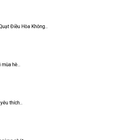
uạt Điều Hòa Không...
 mùa hè...
êu thích...