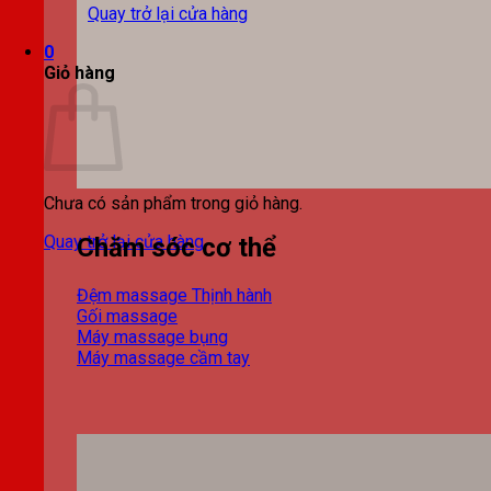
Quay trở lại cửa hàng
0
Giỏ hàng
Chưa có sản phẩm trong giỏ hàng.
Quay trở lại cửa hàng
Chăm sóc cơ thể
Đệm massage
Gối massage
Máy massage bụng
Máy massage cầm tay