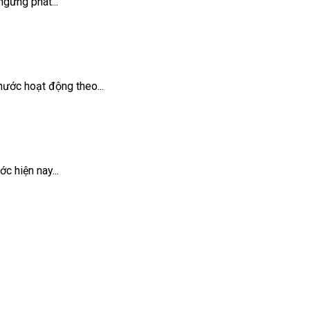
gừng phát...
ước hoạt động theo...
 hiện nay...