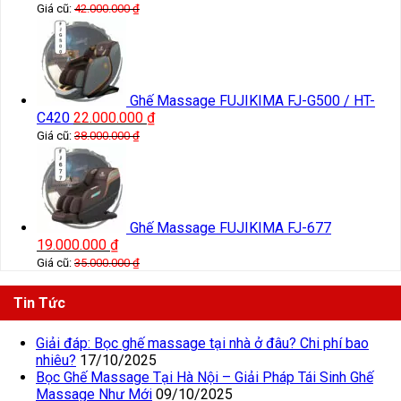
Giá cũ:
42.000.000
₫
Ghế Massage FUJIKIMA FJ-G500 / HT-
C420
22.000.000
₫
Giá cũ:
38.000.000
₫
Ghế Massage FUJIKIMA FJ-677
19.000.000
₫
Giá cũ:
35.000.000
₫
Tin Tức
Giải đáp: Bọc ghế massage tại nhà ở đâu? Chi phí bao
nhiêu?
17/10/2025
Bọc Ghế Massage Tại Hà Nội – Giải Pháp Tái Sinh Ghế
Massage Như Mới
09/10/2025