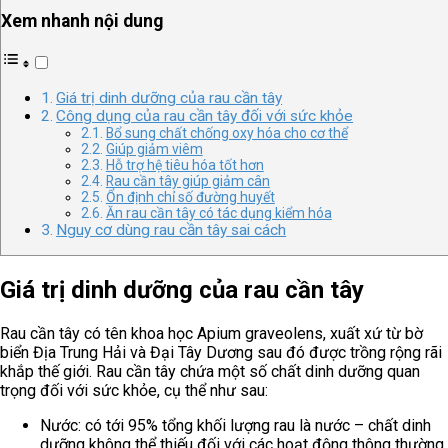
Xem nhanh nội dung
Giá trị dinh dưỡng của rau cần tây
Công dụng của rau cần tây đối với sức khỏe
Bổ sung chất chống oxy hóa cho cơ thể
Giúp giảm viêm
Hỗ trợ hệ tiêu hóa tốt hơn
Rau cần tây giúp giảm cân
Ổn định chỉ số đường huyết
Ăn rau cần tây có tác dụng kiểm hóa
Nguy cơ dùng rau cần tây sai cách
Giá trị dinh dưỡng của rau cần tây
Rau cần tây có tên khoa học Apium graveolens, xuất xứ từ bờ
biển Địa Trung Hải và Đại Tây Dương sau đó được trồng rộng rãi
khắp thế giới. Rau cần tây chứa một số chất dinh dưỡng quan
trọng đối với sức khỏe, cụ thể như sau:
Nước: có tới 95% tổng khối lượng rau là nước – chất dinh
dưỡng không thể thiếu đối với các hoạt động thông thường