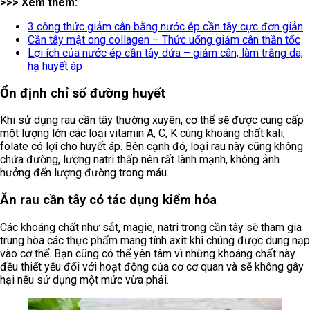
>>> Xem thêm:
3 công thức giảm cân bằng nước ép cần tây cực đơn giản
Cần tây mật ong collagen – Thức uống giảm cân thần tốc
Lợi ích của nước ép cần tây dứa – giảm cân, làm trắng da,
hạ huyết áp
Ổn định chỉ số đường huyết
Khi sử dụng rau cần tây thường xuyên, cơ thể sẽ được cung cấp
một lượng lớn các loại vitamin A, C, K cùng khoáng chất kali,
folate có lợi cho huyết áp. Bên cạnh đó, loại rau này cũng không
chứa đường, lượng natri thấp nên rất lành mạnh, không ảnh
hưởng đến lượng đường trong máu.
Ăn rau cần tây có tác dụng kiểm hóa
Các khoáng chất như sắt, magie, natri trong cần tây sẽ tham gia
trung hòa các thực phẩm mang tính axit khi chúng được dung nạp
vào cơ thể. Bạn cũng có thể yên tâm vì những khoáng chất này
đều thiết yếu đối với hoạt động của cơ cơ quan và sẽ không gây
hại nếu sử dụng một mức vừa phải.