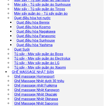
Máy sấy - Tủ sấy quần áo Sunhouse
Máy sấy - Tủ sấy quần áo Tiross
Máy sấy quần áo - Tủ sấy quần áo
Quạt điều hòa hơi nước
Quạt điều hòa Bennix
Quạt điều hòa Kosmo
Quạt điều hòa Nagakawa
Quạt điều hòa Panasonic
Quạt điều hòa Sunhouse
Quạt điều hòa Yashima
Quạt Sưởi
Tủ sấy - Máy sấy quần áo Boss
Tủ sấy - Máy sấy quần áo Electrolux
Tủ sấy - Máy sấy quần áo LG
Tủ sấy - Máy sấy quần áo Xiaomi
GHẾ MASSAGE NHẬT BẢN
Ghế massage Homesport
Ghế Massage Nhật dưới 30 triệu
Ghế massage nhật Fujikima
Ghế massage Nhật Kangwon
Ghế massage Nhật Okazaki
Ghế massage Nhật Okinawa
Ghế Massage Nhật Saporoo