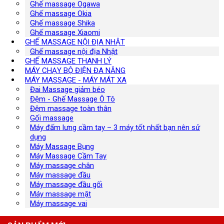
Ghế massage Ogawa
Ghế massage Okia
Ghế massage Shika
Ghế massage Xiaomi
GHẾ MASSAGE NỘI ĐỊA NHẬT
Ghế massage nội địa Nhật
GHẾ MASSAGE THANH LÝ
MÁY CHẠY BỘ ĐIỆN ĐA NĂNG
MÁY MASSAGE - MÁY MÁT XA
Đai Massage giảm béo
Đệm - Ghế Massage Ô Tô
Đệm massage toàn thân
Gối massage
Máy đấm lưng cầm tay – 3 máy tốt nhất bạn nên sử
dụng
Máy Massage Bụng
Máy Massage Cầm Tay
Máy massage chân
Máy massage đầu
Máy massage đầu gối
Máy massage mặt
Máy massage vai