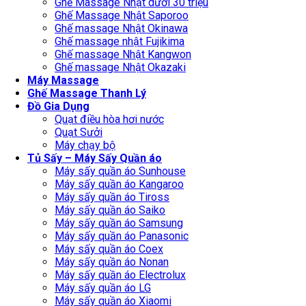
Ghế Massage Nhật dưới 30 triệu
Ghế Massage Nhật Saporoo
Ghế massage Nhật Okinawa
Ghế massage nhật Fujikima
Ghế massage Nhật Kangwon
Ghế massage Nhật Okazaki
Máy Massage
Ghế Massage Thanh Lý
Đồ Gia Dụng
Quạt điều hòa hơi nước
Quạt Sưởi
Máy chạy bộ
Tủ Sấy – Máy Sấy Quần áo
Máy sấy quần áo Sunhouse
Máy sấy quần áo Kangaroo
Máy sấy quần áo Tiross
Máy sấy quần áo Saiko
Máy sấy quần áo Samsung
Máy sấy quần áo Panasonic
Máy sấy quần áo Coex
Máy sấy quần áo Nonan
Máy sấy quần áo Electrolux
Máy sấy quần áo LG
Máy sấy quần áo Xiaomi