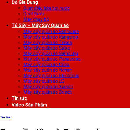
Đồ Gia Dụng
Quạt điều hòa hơi nước
Quạt Sưởi
Máy chạy bộ
Tủ Sấy – Máy Sấy Quần áo
Máy sấy quần áo Sunhouse
Máy sấy quần áo Kangaroo
Máy sấy quần áo Tiross
Máy sấy quần áo Saiko
Máy sấy quần áo Samsung
Máy sấy quần áo Panasonic
Máy sấy quần áo Coex
Máy sấy quần áo Nonan
Máy sấy quần áo Electrolux
Máy sấy quần áo LG
Máy sấy quần áo Xiaomi
Máy sấy quần áo Bosch
Tin tức
Video Sản Phẩm
Tin tức