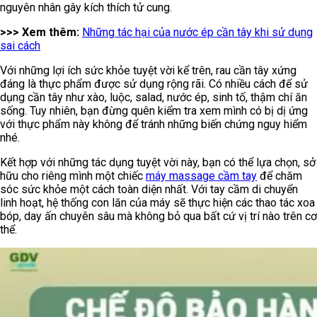
nguyên nhân gây kích thích tử cung.
>>> Xem thêm:
Những tác hại của nước ép cần tây khi sử dụng
sai cách
Với những lợi ích sức khỏe tuyệt vời kể trên, rau cần tây xứng
đáng là thực phẩm được sử dụng rộng rãi. Có nhiều cách để sử
dụng cần tây như xào, luộc, salad, nước ép, sinh tố, thậm chí ăn
sống. Tuy nhiên, bạn đừng quên kiểm tra xem mình có bị dị ứng
với thực phẩm này không để tránh những biến chứng nguy hiểm
nhé.
Kết hợp với những tác dụng tuyệt vời này, bạn có thể lựa chọn, sở
hữu cho riêng mình một chiếc
máy massage cầm tay
để chăm
sóc sức khỏe một cách toàn diện nhất. Với tay cầm di chuyển
linh hoạt, hệ thống con lăn của máy sẽ thực hiện các thao tác xoa
bóp, day ấn chuyên sâu mà không bỏ qua bất cứ vị trí nào trên cơ
thể.