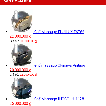
SẢN PHẨM MỚI
Ghế Massage FUJILUX FKT66
22.000.000
₫
Giá cũ:
38.000.000
₫
Ghế massage Okinawa Vintage
20.000.000
₫
Giá cũ:
32.000.000
₫
Ghế Massage IHOCO IH-1128
25.000.000
₫