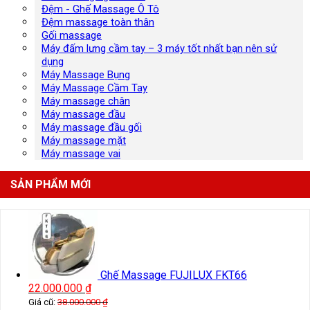
Đệm - Ghế Massage Ô Tô
Đệm massage toàn thân
Gối massage
Máy đấm lưng cầm tay – 3 máy tốt nhất bạn nên sử
dụng
Máy Massage Bụng
Máy Massage Cầm Tay
Máy massage chân
Máy massage đầu
Máy massage đầu gối
Máy massage mặt
Máy massage vai
SẢN PHẨM MỚI
Ghế Massage FUJILUX FKT66
22.000.000
₫
Giá cũ:
38.000.000
₫