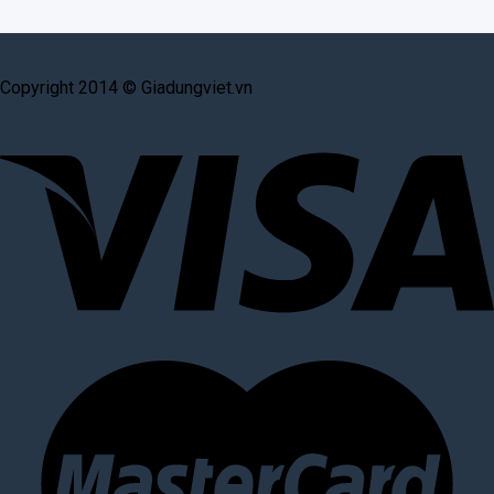
Copyright 2014 © Giadungviet.vn