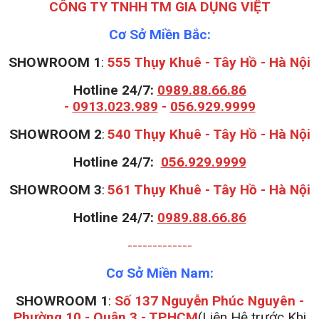
CÔNG TY TNHH TM GIA DỤNG VIỆT
Cơ Sở Miền Bắc:
SHOWROOM 1
:
555 Thụy Khuê - Tây Hồ - Hà Nội
Hotline 24/7:
0989.88.66.86
-
0913.023.989
-
056.929.9999
S
HOWROOM 2
:
540 Thụy Khuê - Tây Hồ - Hà Nội
Hotline 24/7:
056.929.9999
S
HOWROOM 3
:
561 Thụy Khuê - Tây Hồ - Hà Nội
Hotline 24/7:
0989.88.66.86
-------------
Cơ Sở Miền Nam:
SHOWROOM 1
:
Số 137 Nguyễn Phúc Nguyên -
Phường 10 - Quận 3 - TP.HCM
(Liên Hệ trước Khi