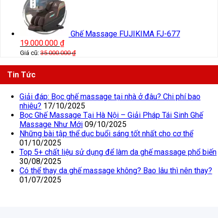
Ghế Massage FUJIKIMA FJ-677
19.000.000
₫
Giá cũ:
35.000.000
₫
Tin Tức
Giải đáp: Bọc ghế massage tại nhà ở đâu? Chi phí bao
nhiêu?
17/10/2025
Bọc Ghế Massage Tại Hà Nội – Giải Pháp Tái Sinh Ghế
Massage Như Mới
09/10/2025
Những bài tập thể dục buổi sáng tốt nhất cho cơ thể
01/10/2025
Top 5+ chất liệu sử dụng để làm da ghế massage phổ biến
30/08/2025
Có thể thay da ghế massage không? Bao lâu thì nên thay?
01/07/2025