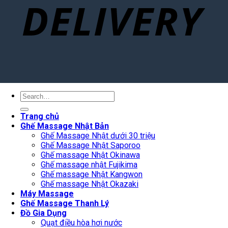
Search
for:
Trang chủ
Ghế Massage Nhật Bản
Ghế Massage Nhật dưới 30 triệu
Ghế Massage Nhật Saporoo
Ghế massage Nhật Okinawa
Ghế massage nhật Fujikima
Ghế massage Nhật Kangwon
Ghế massage Nhật Okazaki
Máy Massage
Ghế Massage Thanh Lý
Đồ Gia Dụng
Quạt điều hòa hơi nước