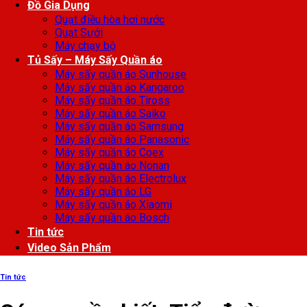
Đồ Gia Dụng
Quạt điều hòa hơi nước
Quạt Sưởi
Máy chạy bộ
Tủ Sấy – Máy Sấy Quần áo
Máy sấy quần áo Sunhouse
Máy sấy quần áo Kangaroo
Máy sấy quần áo Tiross
Máy sấy quần áo Saiko
Máy sấy quần áo Samsung
Máy sấy quần áo Panasonic
Máy sấy quần áo Coex
Máy sấy quần áo Nonan
Máy sấy quần áo Electrolux
Máy sấy quần áo LG
Máy sấy quần áo Xiaomi
Máy sấy quần áo Bosch
Tin tức
Video Sản Phẩm
Tin tức