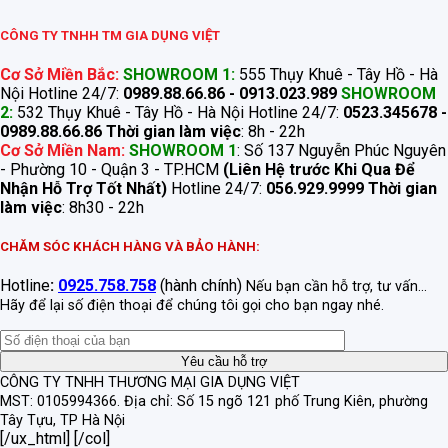
CÔNG TY TNHH TM GIA DỤNG VIỆT
Cơ Sở Miền Bắc:
SHOWROOM 1:
555 Thụy Khuê - Tây Hồ - Hà
Nội Hotline 24/7:
0989.88.66.86 - 0913.023.989
SHOWROOM
2:
532 Thụy Khuê - Tây Hồ - Hà Nội Hotline 24/7:
0523.345678 -
0989.88.66.86
Thời gian làm việc
: 8h - 22h
Cơ Sở Miền Nam:
SHOWROOM 1
: Số 137 Nguyễn Phúc Nguyên
- Phường 10 - Quận 3 - TP.HCM
(Liên Hệ trước Khi Qua Để
Nhận Hỗ Trợ Tốt Nhất)
Hotline 24/7:
056.929.9999
Thời gian
làm việc
: 8h30 - 22h
CHĂM SÓC KHÁCH HÀNG VÀ BẢO HÀNH:
Hotline
:
0925.758.758
(hành chính)
Nếu bạn cần hỗ trợ, tư vấn...
Hãy để lại số điện thoại để chúng tôi gọi cho bạn ngay nhé.
CÔNG TY TNHH THƯƠNG MẠI GIA DỤNG VIỆT
MST: 0105994366.
Địa chỉ: Số 15 ngõ 121 phố Trung Kiên, phường
Tây Tựu, TP Hà Nội
[/ux_html] [/col]