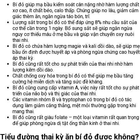
Bí đỏ giúp mạ bầu kiểm soát cân nặng nhờ hàm lượng chất
xơ cao, ít chất béo, calo thấp. Chúng giúp no lâu, giảm cảm
giác thèm ăn, ngăn ngừa táo bón, trĩ.
Lượng sắt trong bí đỏ có thể đáp ứng 8% nhu cầu sắt của
cơ thể cần trong 1 ngày. Bổ sung sắt sẽ giúp ngăn ngừa
nguy cơ thiếu máu ở mẹ bầu và giúp vận chuyển oxy nuôi
thai nhi.
Bí đỏ có chứa hàm lượng magie và kali dồi dào, sẽ giúp mẹ
bầu ổn định được huyết áp và phòng ngừa chứng cao huyết
áp thai kỳ.
Bí đỏ cũng rất tốt cho sự phát triển của thai nhi nhờ hàm
lượng kẽm dồi dào.
Chất chống oxy hóa trong bí đỏ có thể giúp mẹ bầu tăng
cường hệ miễn dịch và tăng sức đề kháng.
Bí đỏ cũng cung cấp vitamin A, việc này rất tốt cho sự phát
triển của não bộ và thị giác của thai nhi.
Các vitamin nhóm B và tryptophan có trong bí đỏ có tác
dụng làm giảm căng thẳng, mệt mỏi thường gặp trong khi
mang thai.
Bí đỏ cũng rất giàu folate – một loại vitamin rất quan trọng
để giúp phòng ngừa dị tật ống thần kinh ở thai nhi.
Tiểu đường thai kỳ ăn bí đỏ được không?