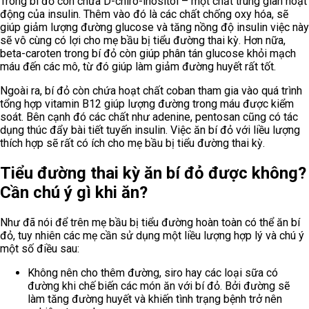
Trong bí đỏ còn chứa D-chiro-inositol – một chất trung gian hoạt
động của insulin. Thêm vào đó là các chất chống oxy hóa, sẽ
giúp giảm lượng đường glucose và tăng nồng độ insulin việc này
sẽ vô cùng có lợi cho mẹ bầu bị tiểu đường thai kỳ. Hơn nữa,
beta-caroten trong bí đỏ còn giúp phân tán glucose khỏi mạch
máu đến các mô, từ đó giúp làm giảm đường huyết rất tốt.
Ngoài ra, bí đỏ còn chứa hoạt chất coban tham gia vào quá trình
tổng hợp vitamin B12 giúp lượng đường trong máu được kiểm
soát. Bên cạnh đó các chất như adenine, pentosan cũng có tác
dụng thúc đẩy bài tiết tuyến insulin. Việc ăn bí đỏ với liều lượng
thích hợp sẽ rất có ích cho mẹ bầu bị tiểu đường thai kỳ.
Tiểu đường thai kỳ ăn bí đỏ được không?
Cần chú ý gì khi ăn?
Như đã nói để trên mẹ bầu bị tiểu đường hoàn toàn có thể ăn bí
đỏ, tuy nhiên các mẹ cần sử dụng một liều lượng hợp lý và chú ý
một số điều sau:
Không nên cho thêm đường, siro hay các loại sữa có
đường khi chế biến các món ăn với bí đỏ. Bởi đường sẽ
làm tăng đường huyết và khiến tình trạng bệnh trở nên