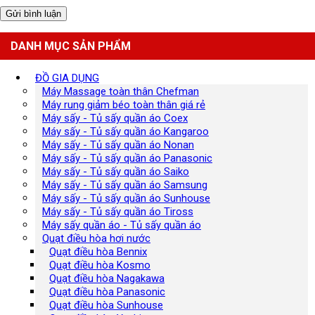
DANH MỤC SẢN PHẨM
ĐỒ GIA DỤNG
Máy Massage toàn thân Chefman
Máy rung giảm béo toàn thân giá rẻ
Máy sấy - Tủ sấy quần áo Coex
Máy sấy - Tủ sấy quần áo Kangaroo
Máy sấy - Tủ sấy quần áo Nonan
Máy sấy - Tủ sấy quần áo Panasonic
Máy sấy - Tủ sấy quần áo Saiko
Máy sấy - Tủ sấy quần áo Samsung
Máy sấy - Tủ sấy quần áo Sunhouse
Máy sấy - Tủ sấy quần áo Tiross
Máy sấy quần áo - Tủ sấy quần áo
Quạt điều hòa hơi nước
Quạt điều hòa Bennix
Quạt điều hòa Kosmo
Quạt điều hòa Nagakawa
Quạt điều hòa Panasonic
Quạt điều hòa Sunhouse