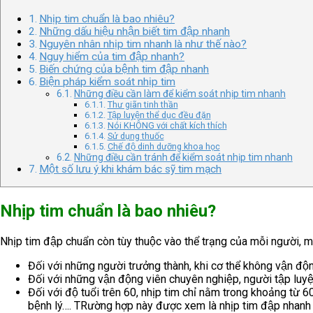
Nhịp tim chuẩn là bao nhiêu?
Những dấu hiệu nhận biết tim đập nhanh
Nguyên nhân nhịp tim nhanh là như thế nào?
Nguy hiểm của tim đập nhanh?
Biến chứng của bệnh tim đập nhanh
Biện pháp kiểm soát nhịp tim
Những điều cần làm để kiểm soát nhịp tim nhanh
Thư giãn tinh thần
Tập luyện thể dục đều đặn
Nói KHÔNG với chất kích thích
Sử dụng thuốc
Chế độ dinh dưỡng khoa học
Những điều cần tránh để kiểm soát nhịp tim nhanh
Một số lưu ý khi khám bác sỹ tim mạch
Nhịp tim chuẩn là bao nhiêu?
Nhịp tim đập chuẩn còn tùy thuộc vào thể trạng của mỗi người, mỗ
Đối với những người trưởng thành, khi cơ thể không vận đô
Đối với những vận động viên chuyên nghiệp, người tập luyệ
Đối với độ tuổi trên 60, nhịp tim chỉ nằm trong khoảng từ 6
bệnh lý…. TRường hợp này được xem là nhịp tim đập nhanh và