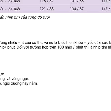
̉n nhịp tim của từng độ tuổi
g nhiều – ít của cơ thể, và nó là biểu hiện khỏe – yếu của sức k
̣p/ phút. Đối với trường hợp trên 100 nhịp / phút thì là nhịp tim 
ực
̣ng, và vùng ngực
y, ngồi xuống hay nằm
.