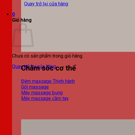
Quay trở lại cửa hàng
0
Giỏ hàng
Chưa có sản phẩm trong giỏ hàng.
Quay trở lại cửa hàng
Chăm sóc cơ thể
Đệm massage
Gối massage
Máy massage bụng
Máy massage cầm tay