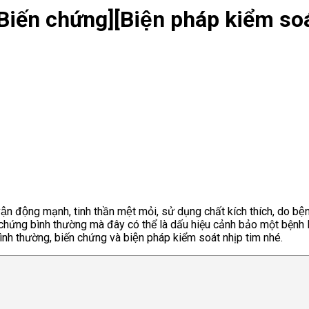
́n chứng][Biện pháp kiểm soa
 động mạnh, tinh thần mệt mỏi, sử dụng chất kích thích, do bệ
riệu chứng bình thường mà đây có thể là dấu hiệu cảnh bảo một bệ
h thường, biến chứng và biện pháp kiểm soát nhịp tim nhé.