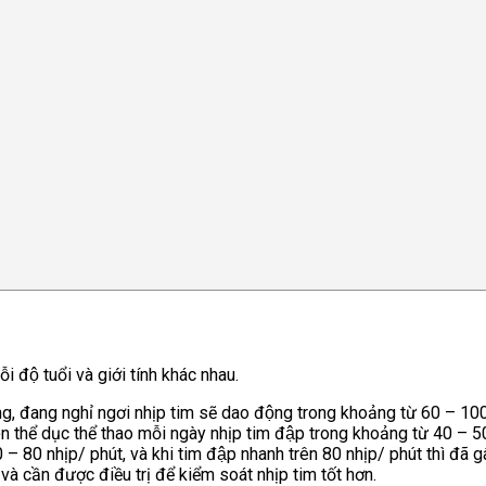
i độ tuổi và giới tính khác nhau.
̣ng, đang nghỉ ngơi nhịp tim sẽ dao động trong khoảng từ 60 – 100 
n thể dục thể thao mỗi ngày nhịp tim đập trong khoảng từ 40 – 50
0 – 80 nhịp/ phút, và khi tim đập nhanh trên 80 nhịp/ phút thì đã g
 cần được điều trị để kiểm soát nhịp tim tốt hơn.