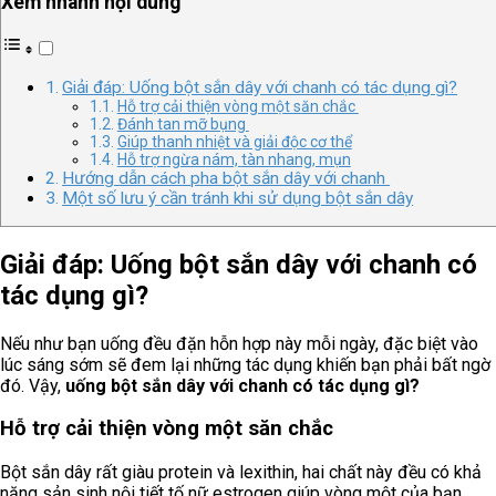
Xem nhanh nội dung
Giải đáp: Uống bột sắn dây với chanh có tác dụng gì?
Hỗ trợ cải thiện vòng một săn chắc
Đánh tan mỡ bụng
Giúp thanh nhiệt và giải độc cơ thể
Hỗ trợ ngừa nám, tàn nhang, mụn
Hướng dẫn cách pha bột sắn dây với chanh
Một số lưu ý cần tránh khi sử dụng bột sắn dây
Giải đáp: Uống bột sắn dây với chanh có
tác dụng gì?
Nếu như bạn uống đều đặn hỗn hợp này mỗi ngày, đặc biệt vào
lúc sáng sớm sẽ đem lại những tác dụng khiến bạn phải bất ngờ
đó. Vậy,
uống bột sắn dây với chanh có tác dụng gì?
Hỗ trợ cải thiện vòng một săn chắc
Bột sắn dây rất giàu protein và lexithin, hai chất này đều có khả
năng sản sinh nội tiết tố nữ estrogen giúp vòng một của bạn