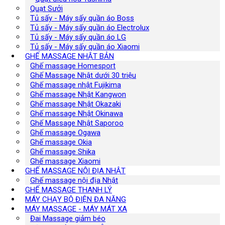
Quạt Sưởi
Tủ sấy - Máy sấy quần áo Boss
Tủ sấy - Máy sấy quần áo Electrolux
Tủ sấy - Máy sấy quần áo LG
Tủ sấy - Máy sấy quần áo Xiaomi
GHẾ MASSAGE NHẬT BẢN
Ghế massage Homesport
Ghế Massage Nhật dưới 30 triệu
Ghế massage nhật Fujikima
Ghế massage Nhật Kangwon
Ghế massage Nhật Okazaki
Ghế massage Nhật Okinawa
Ghế Massage Nhật Saporoo
Ghế massage Ogawa
Ghế massage Okia
Ghế massage Shika
Ghế massage Xiaomi
GHẾ MASSAGE NỘI ĐỊA NHẬT
Ghế massage nội địa Nhật
GHẾ MASSAGE THANH LÝ
MÁY CHẠY BỘ ĐIỆN ĐA NĂNG
MÁY MASSAGE - MÁY MÁT XA
Đai Massage giảm béo