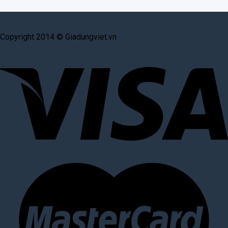
Copyright 2014 © Giadungviet.vn