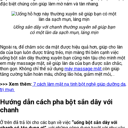
đặc biệt chúng còn giúp làm mờ nám và tàn nhang.
Uống sắn dây với chanh thường xuyên sẽ giúp bạn
có một làn da sạch mụn, láng mịn
Ngoài ra, để chăm sóc da mặt được hiệu quả hơn, giúp cho làn
da của bạn luôn được trắng trẻo, mịn màng thì bên cạnh việc
uống bột sắn dây thường xuyên bạn cũng nên tậu cho mình một
em máy massage mặt, sẽ giúp làn da của bạn được săn chắc,
thon gọn. Không chỉ thế sử dụng
máy massage mặt
còn giúp
tăng cường tuần hoàn máu, chống lão hóa, giảm mệt mỏi,…
>>> Xem thêm:
7 cách làm mặt nạ tinh bột nghệ giúp dưỡng da,
trị mụn
Hướng dẫn cách pha bột sắn dây với
chanh
Ở trên đã trả lời cho các bạn về việc
“uống bột sắn dây với
chanh có tác dụng gì”,
với những công dụng tuyệt vời như vậy