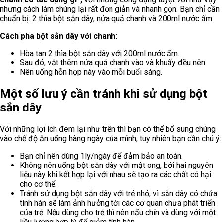
nhưng cách làm chúng lại rất đơn giản và nhanh gọn. Bạn chỉ cần
chuẩn bị: 2 thìa bột sắn dây, nửa quả chanh và 200ml nước ấm.
Cách pha bột sắn dây với chanh:
Hòa tan 2 thìa bột sắn dây với 200ml nước ấm.
Sau đó, vắt thêm nửa quả chanh vào và khuấy đều nên.
Nên uống hỗn hợp này vào mỗi buổi sáng.
Một số lưu ý cần tránh khi sử dụng bột
sắn dây
Với những lợi ích đem lại như trên thì bạn có thể bổ sung chúng
vào chế độ ăn uống hàng ngày của mình, tuy nhiên bạn cần chú ý:
Bạn chỉ nên dùng 1ly/ngày để đảm bảo an toàn.
Không nên uống bột sắn dây với mật ong, bởi hai nguyên
liệu này khi kết hợp lại với nhau sẽ tạo ra các chất có hại
cho cơ thể.
Tránh sử dụng bột sắn dây với trẻ nhỏ, vì sắn dây có chứa
tính hàn sẽ làm ảnh hưởng tới các cơ quan chưa phát triển
của trẻ. Nếu dùng cho trẻ thì nên nấu chín và dùng với một
liều lượng hợp lý để giảm tính hàn.