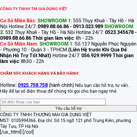
CÔNG TY TNHH TM GIA DỤNG VIỆT
Cơ Sở Miền Bắc:
SHOWROOM 1:
555 Thụy Khuê - Tây Hồ - Hà
Nội Hotline 24/7:
0989.88.66.86 - 0913.023.989
SHOWROOM
2:
532 Thụy Khuê - Tây Hồ - Hà Nội Hotline 24/7:
0523.345678 -
0989.88.66.86
Thời gian làm việc
: 8h - 22h
Cơ Sở Miền Nam:
SHOWROOM 1
: Số 137 Nguyễn Phúc Nguyên
- Phường 10 - Quận 3 - TP.HCM
(Liên Hệ trước Khi Qua Để
Nhận Hỗ Trợ Tốt Nhất)
Hotline 24/7:
056.929.9999
Thời gian
làm việc
: 8h30 - 22h
CHĂM SÓC KHÁCH HÀNG VÀ BẢO HÀNH:
Hotline
:
0925.758.758
(hành chính)
Nếu bạn cần hỗ trợ, tư vấn...
Hãy để lại số điện thoại để chúng tôi gọi cho bạn ngay nhé.
CÔNG TY TNHH THƯƠNG MẠI GIA DỤNG VIỆT
MST: 0105994366.
Địa chỉ: Số 15 ngõ 121 phố Trung Kiên, phường
Tây Tựu, TP Hà Nội
[/ux_html] [/col]