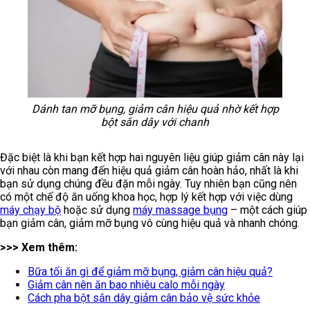
Dánh tan mỡ bụng, giảm cân hiệu quả nhờ kết hợp
bột sắn dây với chanh
Đặc biệt là khi bạn kết hợp hai nguyên liệu giúp giảm cân này lại
với nhau còn mang đến hiệu quả giảm cân hoàn hảo, nhất là khi
bạn sử dụng chúng đều đặn mỗi ngày. Tuy nhiên bạn cũng nên
có một chế độ ăn uống khoa học, hợp lý kết hợp với việc dùng
máy chạy bộ
hoặc sử dụng
máy massage bụng
– một cách giúp
bạn giảm cân, giảm mỡ bụng vô cùng hiệu quả và nhanh chóng.
>>> Xem thêm:
Bữa tối ăn gì để giảm mỡ bụng, giảm cân hiệu quả?
Giảm cân nên ăn bao nhiêu calo mỗi ngày
Cách pha bột sắn dây giảm cân bảo vệ sức khỏe