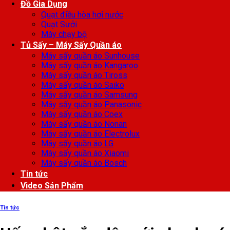
Đồ Gia Dụng
Quạt điều hòa hơi nước
Quạt Sưởi
Máy chạy bộ
Tủ Sấy – Máy Sấy Quần áo
Máy sấy quần áo Sunhouse
Máy sấy quần áo Kangaroo
Máy sấy quần áo Tiross
Máy sấy quần áo Saiko
Máy sấy quần áo Samsung
Máy sấy quần áo Panasonic
Máy sấy quần áo Coex
Máy sấy quần áo Nonan
Máy sấy quần áo Electrolux
Máy sấy quần áo LG
Máy sấy quần áo Xiaomi
Máy sấy quần áo Bosch
Tin tức
Video Sản Phẩm
Tin tức