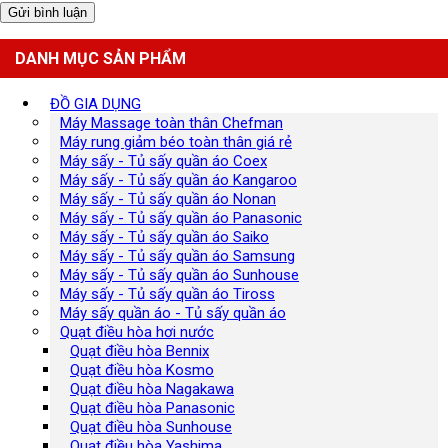
DANH MỤC SẢN PHẨM
ĐỒ GIA DỤNG
Máy Massage toàn thân Chefman
Máy rung giảm béo toàn thân giá rẻ
Máy sấy - Tủ sấy quần áo Coex
Máy sấy - Tủ sấy quần áo Kangaroo
Máy sấy - Tủ sấy quần áo Nonan
Máy sấy - Tủ sấy quần áo Panasonic
Máy sấy - Tủ sấy quần áo Saiko
Máy sấy - Tủ sấy quần áo Samsung
Máy sấy - Tủ sấy quần áo Sunhouse
Máy sấy - Tủ sấy quần áo Tiross
Máy sấy quần áo - Tủ sấy quần áo
Quạt điều hòa hơi nước
Quạt điều hòa Bennix
Quạt điều hòa Kosmo
Quạt điều hòa Nagakawa
Quạt điều hòa Panasonic
Quạt điều hòa Sunhouse
Quạt điều hòa Yashima