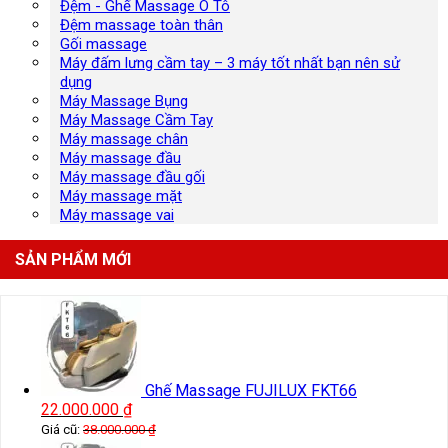
Đệm - Ghế Massage Ô Tô
Đệm massage toàn thân
Gối massage
Máy đấm lưng cầm tay – 3 máy tốt nhất bạn nên sử
dụng
Máy Massage Bụng
Máy Massage Cầm Tay
Máy massage chân
Máy massage đầu
Máy massage đầu gối
Máy massage mặt
Máy massage vai
SẢN PHẨM MỚI
Ghế Massage FUJILUX FKT66
22.000.000
₫
Giá cũ:
38.000.000
₫