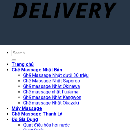
Search
for:
Trang chủ
Ghế Massage Nhật Bản
Ghế Massage Nhật dưới 30 triệu
Ghế Massage Nhật Saporoo
Ghế massage Nhật Okinawa
Ghế massage nhật Fujikima
Ghế massage Nhật Kangwon
Ghế massage Nhật Okazaki
Máy Massage
Ghế Massage Thanh Lý
Đồ Gia Dụng
Quạt điều hòa hơi nước