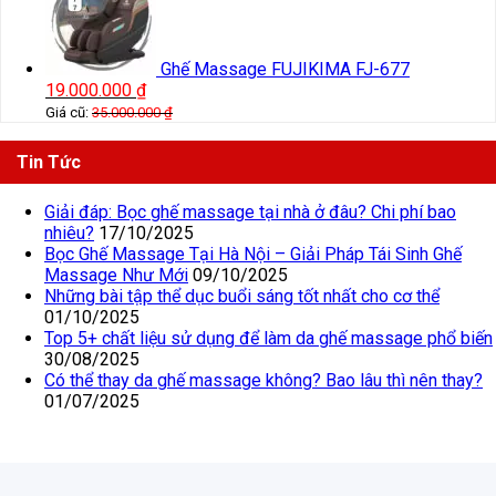
Ghế Massage FUJIKIMA FJ-677
19.000.000
₫
Giá cũ:
35.000.000
₫
Tin Tức
Giải đáp: Bọc ghế massage tại nhà ở đâu? Chi phí bao
nhiêu?
17/10/2025
Bọc Ghế Massage Tại Hà Nội – Giải Pháp Tái Sinh Ghế
Massage Như Mới
09/10/2025
Những bài tập thể dục buổi sáng tốt nhất cho cơ thể
01/10/2025
Top 5+ chất liệu sử dụng để làm da ghế massage phổ biến
30/08/2025
Có thể thay da ghế massage không? Bao lâu thì nên thay?
01/07/2025