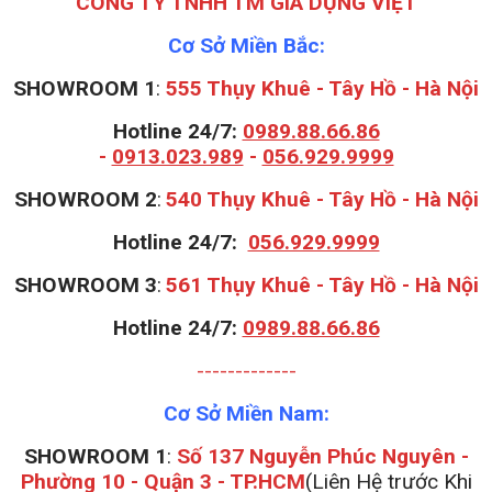
CÔNG TY TNHH TM GIA DỤNG VIỆT
Cơ Sở Miền Bắc:
SHOWROOM 1
:
555 Thụy Khuê - Tây Hồ - Hà Nội
Hotline 24/7:
0989.88.66.86
-
0913.023.989
-
056.929.9999
S
HOWROOM 2
:
540 Thụy Khuê - Tây Hồ - Hà Nội
Hotline 24/7:
056.929.9999
S
HOWROOM 3
:
561 Thụy Khuê - Tây Hồ - Hà Nội
Hotline 24/7:
0989.88.66.86
-------------
Cơ Sở Miền Nam:
SHOWROOM 1
:
Số 137 Nguyễn Phúc Nguyên -
Phường 10 - Quận 3 - TP.HCM
(Liên Hệ trước Khi