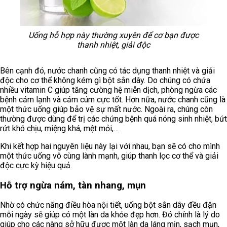
Uống hỗ hợp này thường xuyên để cơ bạn được
thanh nhiệt, giải độc
Bên cạnh đó, nước chanh cũng có tác dụng thanh nhiệt và giải
độc cho cơ thể không kém gì bột sắn dây. Do chúng có chứa
nhiều vitamin C giúp tăng cường hệ miễn dịch, phòng ngừa các
bệnh cảm lạnh và cảm cúm cực tốt. Hơn nữa, nước chanh cũng là
một thức uống giúp bảo vệ sự mất nước. Ngoài ra, chúng còn
thường được dùng để trị các chứng bệnh quá nóng sinh nhiệt, bứt
rứt khó chịu, miệng khá, mệt mỏi,…
Khi kết hợp hai nguyên liệu này lại với nhau, bạn sẽ có cho mình
một thức uống vô cùng lành mạnh, giúp thanh lọc cơ thể và giải
độc cực kỳ hiệu quả.
Hỗ trợ ngừa nám, tàn nhang, mụn
Nhờ có chức năng điều hòa nội tiết, uống bột sắn dây đều đặn
mỗi ngày sẽ giúp có một làn da khỏe đẹp hơn. Đó chính là lý do
giúp cho các nàng sở hữu được một làn da láng mịn, sạch mụn,