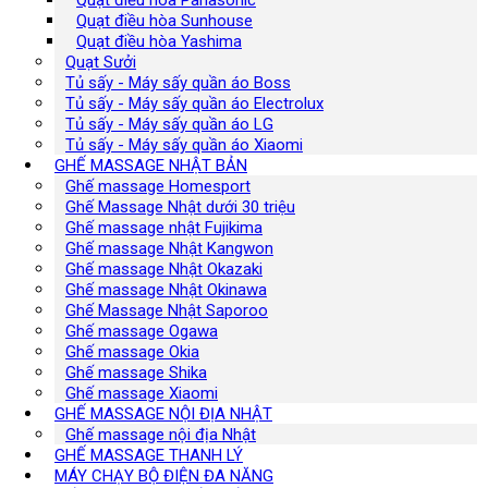
Quạt điều hòa Sunhouse
Quạt điều hòa Yashima
Quạt Sưởi
Tủ sấy - Máy sấy quần áo Boss
Tủ sấy - Máy sấy quần áo Electrolux
Tủ sấy - Máy sấy quần áo LG
Tủ sấy - Máy sấy quần áo Xiaomi
GHẾ MASSAGE NHẬT BẢN
Ghế massage Homesport
Ghế Massage Nhật dưới 30 triệu
Ghế massage nhật Fujikima
Ghế massage Nhật Kangwon
Ghế massage Nhật Okazaki
Ghế massage Nhật Okinawa
Ghế Massage Nhật Saporoo
Ghế massage Ogawa
Ghế massage Okia
Ghế massage Shika
Ghế massage Xiaomi
GHẾ MASSAGE NỘI ĐỊA NHẬT
Ghế massage nội địa Nhật
GHẾ MASSAGE THANH LÝ
MÁY CHẠY BỘ ĐIỆN ĐA NĂNG