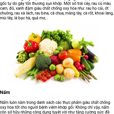
gốc tự do gây tổn thương sụn khớp. Một số trái cây, rau củ màu
cam, đỏ, xanh đậm giàu chất chống oxy hóa như: rau họ cải, ớt
chuông, rau xà lách, rau bina, cà chua, măng tây, cà rốt, khoai lang,
mùi tây, lá bạc hà, quả mơ,…
Nấm
Nấm luôn nằm trong danh sách các thực phẩm giàu chất chống
oxy hóa tốt cho người bệnh viêm khớp gối. Không chỉ vậy, nấm
còn sở hữu những công dụng tuyệt vời như tăng cường sức đề