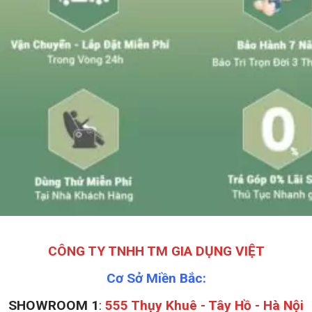
CÔNG TY TNHH TM GIA DỤNG VIỆT
Cơ Sở Miền Bắc:
SHOWROOM 1
:
555 Thụy Khuê - Tây Hồ - Hà Nội