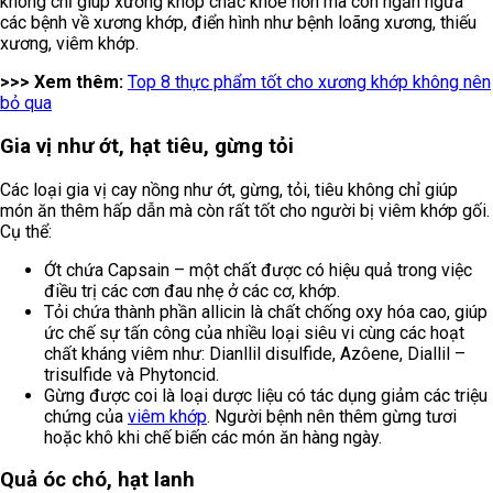
không chỉ giúp xương khớp chắc khỏe hơn mà còn ngăn ngừa
các bệnh về xương khớp, điển hình như bệnh loãng xương, thiếu
xương, viêm khớp.
>>> Xem thêm:
Top 8 thực phẩm tốt cho xương khớp không nên
bỏ qua
Gia vị như ớt, hạt tiêu, gừng tỏi
Các loại gia vị cay nồng như ớt, gừng, tỏi, tiêu không chỉ giúp
món ăn thêm hấp dẫn mà còn rất tốt cho người bị viêm khớp gối.
Cụ thể:
Ớt chứa Capsain – một chất được có hiệu quả trong việc
điều trị các cơn đau nhẹ ở các cơ, khớp.
Tỏi chứa thành phần allicin là chất chống oxy hóa cao, giúp
ức chế sự tấn công của nhiều loại siêu vi cùng các hoạt
chất kháng viêm như: Dianllil disulfide, Azôene, Diallil –
trisulfide và Phytoncid.
Gừng được coi là loại dược liệu có tác dụng giảm các triệu
chứng của
viêm khớp
. Người bệnh nên thêm gừng tươi
hoặc khô khi chế biến các món ăn hàng ngày.
Quả óc chó, hạt lanh