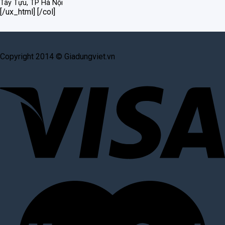
Tây Tựu, TP Hà Nội
[/ux_html] [/col]
Copyright 2014 © Giadungviet.vn