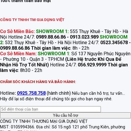
100% thanh toán bảo mật
CÔNG TY TNHH TM GIA DỤNG VIỆT
Cơ Sở Miền Bắc:
SHOWROOM 1:
555 Thụy Khuê - Tây Hồ - Hà
Nội Hotline 24/7:
0989.88.66.86 - 0913.023.989
SHOWROOM
2:
532 Thụy Khuê - Tây Hồ - Hà Nội Hotline 24/7:
0523.345678 -
0989.88.66.86
Thời gian làm việc
: 8h - 22h
Cơ Sở Miền Nam:
SHOWROOM 1
: Số 137 Nguyễn Phúc Nguyên
- Phường 10 - Quận 3 - TP.HCM
(Liên Hệ trước Khi Qua Để
Nhận Hỗ Trợ Tốt Nhất)
Hotline 24/7:
056.929.9999
Thời gian
làm việc
: 8h30 - 22h
CHĂM SÓC KHÁCH HÀNG VÀ BẢO HÀNH:
Hotline
:
0925.758.758
(hành chính)
Nếu bạn cần hỗ trợ, tư vấn...
Hãy để lại số điện thoại để chúng tôi gọi cho bạn ngay nhé.
CÔNG TY TNHH THƯƠNG MẠI GIA DỤNG VIỆT
MST: 0105994366.
Địa chỉ: Số 15 ngõ 121 phố Trung Kiên, phường