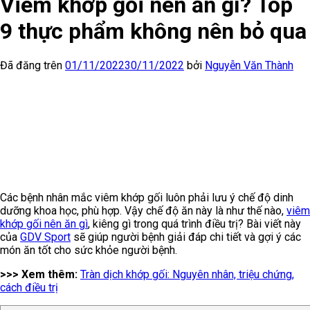
Viêm khớp gối nên ăn gì? Top
9 thực phẩm không nên bỏ qua
Đã đăng trên
01/11/2022
30/11/2022
bởi
Nguyễn Văn Thành
Các bệnh nhân mắc viêm khớp gối luôn phải lưu ý chế độ dinh
dưỡng khoa học, phù hợp. Vậy chế độ ăn này là như thế nào,
viêm
khớp gối nên ăn gì
, kiêng gì trong quá trình điều trị? Bài viết này
của
GDV Sport
sẽ giúp người bệnh giải đáp chi tiết và gợi ý các
món ăn tốt cho sức khỏe người bệnh.
>>> Xem thêm:
Tràn dịch khớp gối: Nguyên nhân, triệu chứng,
cách điều trị