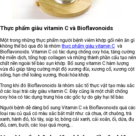
Thực phẩm giàu vitamin C và Bioflavonoids
Một trong những thực phẩm người bệnh viêm khớp gối nên ăn gì
không thể bỏ qua đó là nhóm
thực phẩm giàu vitamin C
và
Bioflavonoids. Vitamin C có tác dụng chống oxy hóa, tăng cường
hệ miễn dịch, tổng hợp collagen và những thành phần cấu tạo nên
chất nền ngoài tế bào sụn khớp. Bổ sung vitamin C hàm lượng
vừa đủ giúp tăng cường mật độ xương đùi, xương cổ, xương cột
sống, hạn chế loãng xương, thoái hóa khớp.
Trong khi đó Bioflavonoids là nhóm sắc tố thực vật tạo màu sắc
ở các loại trái cây giàu vitamin C. Đây cũng là một chất chống
oxy hóa có tác dụng trung hòa các gốc tự do gây hại tế bào.
Người bệnh dễ dàng bổ sung Vitamin C và Bioflavonoids quá các
loại rau củ quả có màu sắc bắt mắt như: cà chua, ớt chuông, trà
xanh, hành đỏ, tỏi tây, súp lơ, bông cải xanh, cải xoăn, ổi, dứa, đu
đủ, cam, bưởi, các loại quả mọng,…