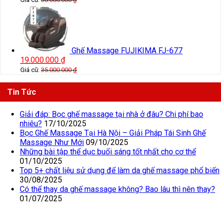
Ghế Massage FUJIKIMA FJ-677
19.000.000
₫
Giá cũ:
35.000.000
₫
Tin Tức
Giải đáp: Bọc ghế massage tại nhà ở đâu? Chi phí bao
nhiêu?
17/10/2025
Bọc Ghế Massage Tại Hà Nội – Giải Pháp Tái Sinh Ghế
Massage Như Mới
09/10/2025
Những bài tập thể dục buổi sáng tốt nhất cho cơ thể
01/10/2025
Top 5+ chất liệu sử dụng để làm da ghế massage phổ biến
30/08/2025
Có thể thay da ghế massage không? Bao lâu thì nên thay?
01/07/2025