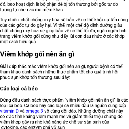
đó, bao hoạt dịch là bộ phận dễ bị tổn thương bởi gốc tự do
tương tự như các mô mềm khác.
Tuy nhiên, chất chống oxy hóa sẽ bảo vệ cơ thể khỏi sự tấn công
của các gốc tự do gây hại. Vì thế, một chế độ dinh dưỡng giàu
chất chống oxy hóa sẽ giúp bảo vệ cơ thể tối đa, ngăn ngừa tình
trạng viêm khớp gối cũng như đẩy lùi cơn đau nhức ở các khớp
một cách hiệu quả.
Viêm khớp gối nên ăn gì
Giải đáp thắc mắc viêm khớp gối nên ăn gì, người bệnh có thể
tham khảo danh sách những thực phẩm tốt cho quá trình hồi
phục sụn khớp tổn thương sau đây:
Các loại cá béo
Đứng đầu danh sách thực phẩm “viêm khớp gối nên ăn gì” là các
loại cá béo. Cá béo hay các loại cá nhiều dầu là nguồn cung cấp
vitamin D
và
omega 3
vô cùng dồi dào. Những dưỡng chất này
có đặc tính kháng viêm mạnh mẽ và giảm thiểu triệu chứng do
viêm khớp gây ra nhờ khả năng ức chế sự sản sinh của
cytokine, các enzym phá vỡ sụn.