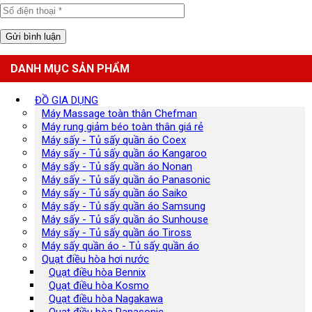
DANH MỤC SẢN PHẨM
ĐỒ GIA DỤNG
Máy Massage toàn thân Chefman
Máy rung giảm béo toàn thân giá rẻ
Máy sấy - Tủ sấy quần áo Coex
Máy sấy - Tủ sấy quần áo Kangaroo
Máy sấy - Tủ sấy quần áo Nonan
Máy sấy - Tủ sấy quần áo Panasonic
Máy sấy - Tủ sấy quần áo Saiko
Máy sấy - Tủ sấy quần áo Samsung
Máy sấy - Tủ sấy quần áo Sunhouse
Máy sấy - Tủ sấy quần áo Tiross
Máy sấy quần áo - Tủ sấy quần áo
Quạt điều hòa hơi nước
Quạt điều hòa Bennix
Quạt điều hòa Kosmo
Quạt điều hòa Nagakawa
Quạt điều hòa Panasonic