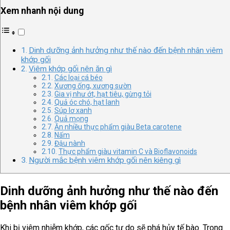
Xem nhanh nội dung
Dinh dưỡng ảnh hưởng như thế nào đến bệnh nhân viêm
khớp gối
Viêm khớp gối nên ăn gì
Các loại cá béo
Xương ống, xương sườn
Gia vị như ớt, hạt tiêu, gừng tỏi
Quả óc chó, hạt lanh
Súp lơ xanh
Quả mọng
Ăn nhiều thực phẩm giàu Beta carotene
Nấm
Đậu nành
Thực phẩm giàu vitamin C và Bioflavonoids
Người mắc bệnh viêm khớp gối nên kiêng gì
Dinh dưỡng ảnh hưởng như thế nào đến
bệnh nhân viêm khớp gối
Khi bị viêm nhiễm khớp, các gốc tự do sẽ phá hủy tế bào. Trong