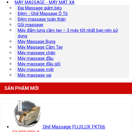
MÁY MASSAGE - MÁY MÁT XA
Đai Massage giảm béo
Đệm - Ghế Massage Ô Tô
Đệm massage toàn thân
Gối massage
Máy đấm lưng cầm tay – 3 máy tốt nhất bạn nên sử
dụng
Máy Massage Bụng
Máy Massage Cầm Tay
Máy massage chân
Máy massage đầu
Máy massage đầu gối
Máy massage mặt
Máy massage vai
SẢN PHẨM MỚI
Ghế Massage FUJILUX FKT66