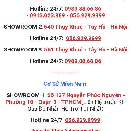
Hotline 24/7:
0989.88.66.86
-
0913.023.989
-
056.929.9999
S
HOWROOM 2
:
540 Thụy Khuê - Tây Hồ - Hà Nội
Hotline 24/7:
056.929.9999
S
HOWROOM 3
:
561 Thụy Khuê - Tây Hồ - Hà Nội
Hotline 24/7:
0989.88.66.86
-------------
Cơ Sở Miền Nam:
SHOWROOM 1
:
Số 137 Nguyễn Phúc Nguyên -
Phường 10 - Quận 3 - TP.HCM
(Liên Hệ trước Khi
Qua Để Nhận Hỗ Trợ Tốt Nhất)
Hotline 24/7:
056.929.9999
Website:
https://giadungviet.vn