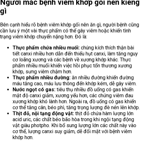
Người mắc bệnh viêm khớp gối nên kiêng
gì
Bên cạnh hiểu rõ bệnh viêm khớp gối nên ăn gì, người bệnh cũng
cần lưu ý một vài thực phẩm có thể gây viêm hoặc khiến tình
trạng viêm khớp chuyển nặng hơn. Đó là:
Thực phẩm chứa nhiều muối:
chúng kích thích thận bài
tiết canxi nhiều hơn dẫn đến thiếu hụt canxi, làm tăng nguy
cơ loãng xương và các bệnh về xương khớp khác. Thực
phẩm nhiều muối khiến việc hồi phục tổn thương xương
khớp, sưng viêm chậm hơn.
Thực phẩm nhiều đường:
ăn nhiều đường khiến đường
máu tăng cao, máu lưu thông đến khớp kém, dễ gây viêm.
Nước ngọt có gas:
tiêu thụ nhiều đồ uống có gas khiến
mật độ canxi giảm, xương yếu hơn, các chứng viêm đau
xương khớp khó lành hơn. Ngoài ra, đồ uống có gas khiến
cơ thể tăng cân, béo phì, tăng trọng lượng đè nén lên khớp.
Thịt đỏ, nội tạng động vật:
thịt đỏ chứa hàm lượng lớn
acid uric, các chất béo bão hòa trong khi ngội tạng động
vật giàu photpho. Khi bổ sung lượng lớn các chất này vào
cơ thể, lượng canxi suy giảm, dễ đối mặt với bệnh viêm
khớp hơn.