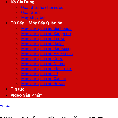
Đồ Gia Dụng
Quạt điều hòa hơi nước
Quạt Sưởi
Máy chạy bộ
Tủ Sấy – Máy Sấy Quần áo
Máy sấy quần áo Sunhouse
Máy sấy quần áo Kangaroo
Máy sấy quần áo Tiross
Máy sấy quần áo Saiko
Máy sấy quần áo Samsung
Máy sấy quần áo Panasonic
Máy sấy quần áo Coex
Máy sấy quần áo Nonan
Máy sấy quần áo Electrolux
Máy sấy quần áo LG
Máy sấy quần áo Xiaomi
Máy sấy quần áo Bosch
Tin tức
Video Sản Phẩm
Tin tức