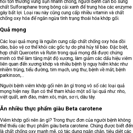
hồi tổn thương vùng sụn nhanh chóng, người bệnh cần bổ sung
chất Sulforaphane trong bông cải xanh để trung hòa các enzyme
gây bất lợi. Loại rau này cũng cung cấp nhiều vitamin và chất
chống oxy hóa để ngăn ngừa tình trạng thoái hóa khớp gối.
Quả mọng
Các loại quả mọng là nguồn cung cấp chất chống oxy hóa dồi
dào, bảo vệ cơ thể khỏi các gốc tự do phá hủy tế bào. Đặc biệt,
hợp chất Quercetin và Rutin trong quả mọng đã được chứng
minh có thể làm tăng mật độ xương, làm giảm các dấu hiệu viêm
liên quan đến xương khớp và nhiều bệnh lý nguy hiểm khác như
nhiễm trùng, tiểu đường, tim mạch, ung thư, bệnh về mắt, bệnh
parkinson,…
Người bệnh viêm khớp gối nên ăn gì trong vô số các loại quả
mọng hiện nay. Bạn có thể tham khảo một số lại quả như: nho,
việt quất, anh đào, mâm xôi, mận, sơ ri, dâu tây.
Ăn nhiều thực phẩm giàu Beta carotene
Viêm khớp gối nên ăn gì? Trong thực đơn của người bệnh không
thể thiếu các thực phẩm giàu beta carotene. Chúng được biết đến
là chất chống oxy mạnh mẽ, có tác dụng ngăn chặn, tiêu diệt các