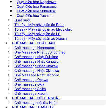
Quạt điều hòa Nagakawa
Quạt điều hòa Panasonic
Quạt điều hòa Sunhouse
Quạt điều hòa Yashima
Quạt Sưởi
Tủ sấy - Máy sấy quần áo Boss
Tủ sấy - Máy sấy quần áo Electrolux
Tủ sấy - Máy sấy quần áo LG
Tủ sấy - Máy sấy quần áo Xiaomi
GHẾ MASSAGE NHẬT BẢN
Ghế massage Homesport
Ghế Massage Nhật dưới 30 triệu
Ghế massage nhật Fujikima
Ghế massage Nhật Kangwon
Ghế massage Nhật Okazaki
Ghế massage Nhật Okinawa
Ghế Massage Nhật Saporoo
Ghế massage Ogawa
Ghế massage Okia
Ghế massage Shika
Ghế massage Xiaomi
GHẾ MASSAGE NỘI ĐỊA NHẬT
Ghế massage nội địa Nhật
GHẾ MASSAGE THANH LÝ