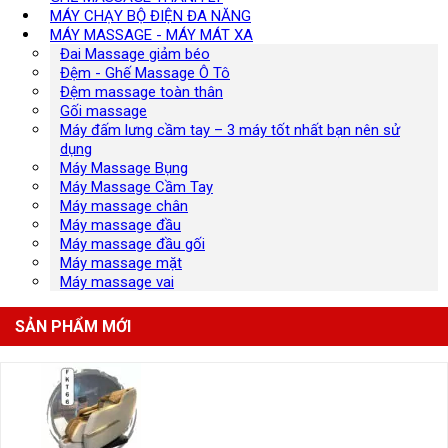
MÁY CHẠY BỘ ĐIỆN ĐA NĂNG
MÁY MASSAGE - MÁY MÁT XA
Đai Massage giảm béo
Đệm - Ghế Massage Ô Tô
Đệm massage toàn thân
Gối massage
Máy đấm lưng cầm tay – 3 máy tốt nhất bạn nên sử
dụng
Máy Massage Bụng
Máy Massage Cầm Tay
Máy massage chân
Máy massage đầu
Máy massage đầu gối
Máy massage mặt
Máy massage vai
SẢN PHẨM MỚI