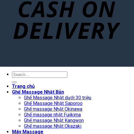
Search
for:
Trang chủ
Ghế Massage Nhật Bản
Ghế Massage Nhật dưới 30 triệu
Ghế Massage Nhật Saporoo
Ghế massage Nhật Okinawa
Ghế massage nhật Fujikima
Ghế massage Nhật Kangwon
Ghế massage Nhật Okazaki
Máy Massage