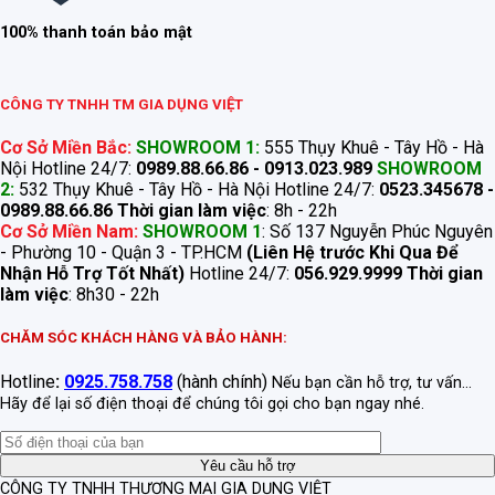
100% thanh toán bảo mật
CÔNG TY TNHH TM GIA DỤNG VIỆT
Cơ Sở Miền Bắc:
SHOWROOM 1:
555 Thụy Khuê - Tây Hồ - Hà
Nội Hotline 24/7:
0989.88.66.86 - 0913.023.989
SHOWROOM
2:
532 Thụy Khuê - Tây Hồ - Hà Nội Hotline 24/7:
0523.345678 -
0989.88.66.86
Thời gian làm việc
: 8h - 22h
Cơ Sở Miền Nam:
SHOWROOM 1
: Số 137 Nguyễn Phúc Nguyên
- Phường 10 - Quận 3 - TP.HCM
(Liên Hệ trước Khi Qua Để
Nhận Hỗ Trợ Tốt Nhất)
Hotline 24/7:
056.929.9999
Thời gian
làm việc
: 8h30 - 22h
CHĂM SÓC KHÁCH HÀNG VÀ BẢO HÀNH:
Hotline
:
0925.758.758
(hành chính)
Nếu bạn cần hỗ trợ, tư vấn...
Hãy để lại số điện thoại để chúng tôi gọi cho bạn ngay nhé.
CÔNG TY TNHH THƯƠNG MẠI GIA DỤNG VIỆT