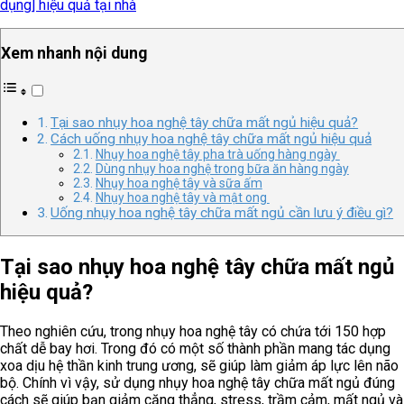
dụng] hiệu quả tại nhà
Xem nhanh nội dung
Tại sao nhụy hoa nghệ tây chữa mất ngủ hiệu quả?
Cách uống nhụy hoa nghệ tây chữa mất ngủ hiệu quả
Nhụy hoa nghệ tây pha trà uống hàng ngày
Dùng nhụy hoa nghệ trong bữa ăn hàng ngày
Nhụy hoa nghệ tây và sữa ấm
Nhụy hoa nghệ tây và mật ong
Uống nhụy hoa nghệ tây chữa mất ngủ cần lưu ý điều gì?
Tại sao nhụy hoa nghệ tây chữa mất ngủ
hiệu quả?
Theo nghiên cứu, trong nhụy hoa nghệ tây có chứa tới 150 hợp
chất dễ bay hơi. Trong đó có một số thành phần mang tác dụng
xoa dịu hệ thần kinh trung ương, sẽ giúp làm giảm áp lực lên não
bộ. Chính vì vậy, sử dụng nhụy hoa nghệ tây chữa mất ngủ đúng
cách sẽ giúp bạn giảm căng thẳng, stress, trầm cảm, mất ngủ và