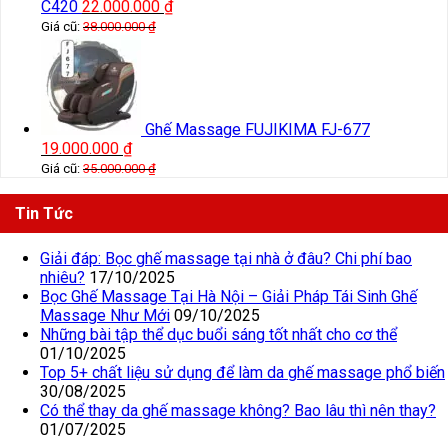
C420
22.000.000
₫
Giá cũ:
38.000.000
₫
Ghế Massage FUJIKIMA FJ-677
19.000.000
₫
Giá cũ:
35.000.000
₫
Tin Tức
Giải đáp: Bọc ghế massage tại nhà ở đâu? Chi phí bao
nhiêu?
17/10/2025
Bọc Ghế Massage Tại Hà Nội – Giải Pháp Tái Sinh Ghế
Massage Như Mới
09/10/2025
Những bài tập thể dục buổi sáng tốt nhất cho cơ thể
01/10/2025
Top 5+ chất liệu sử dụng để làm da ghế massage phổ biến
30/08/2025
Có thể thay da ghế massage không? Bao lâu thì nên thay?
01/07/2025