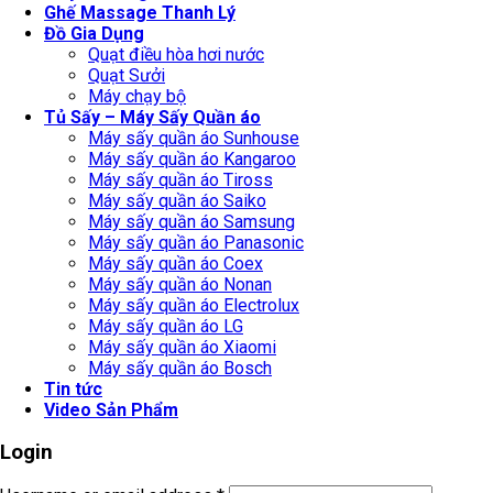
Ghế Massage Thanh Lý
Đồ Gia Dụng
Quạt điều hòa hơi nước
Quạt Sưởi
Máy chạy bộ
Tủ Sấy – Máy Sấy Quần áo
Máy sấy quần áo Sunhouse
Máy sấy quần áo Kangaroo
Máy sấy quần áo Tiross
Máy sấy quần áo Saiko
Máy sấy quần áo Samsung
Máy sấy quần áo Panasonic
Máy sấy quần áo Coex
Máy sấy quần áo Nonan
Máy sấy quần áo Electrolux
Máy sấy quần áo LG
Máy sấy quần áo Xiaomi
Máy sấy quần áo Bosch
Tin tức
Video Sản Phẩm
Login