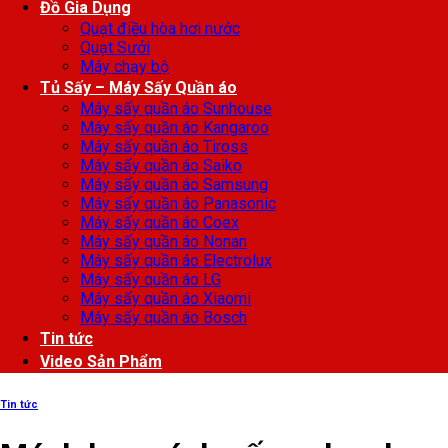
Đồ Gia Dụng
Quạt điều hòa hơi nước
Quạt Sưởi
Máy chạy bộ
Tủ Sấy – Máy Sấy Quần áo
Máy sấy quần áo Sunhouse
Máy sấy quần áo Kangaroo
Máy sấy quần áo Tiross
Máy sấy quần áo Saiko
Máy sấy quần áo Samsung
Máy sấy quần áo Panasonic
Máy sấy quần áo Coex
Máy sấy quần áo Nonan
Máy sấy quần áo Electrolux
Máy sấy quần áo LG
Máy sấy quần áo Xiaomi
Máy sấy quần áo Bosch
Tin tức
Video Sản Phẩm
Tin tức