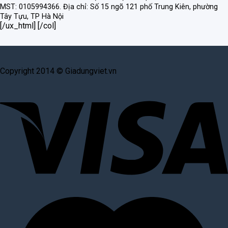
MST: 0105994366.
Địa chỉ: Số 15 ngõ 121 phố Trung Kiên, phường
Tây Tựu, TP Hà Nội
[/ux_html] [/col]
Copyright 2014 © Giadungviet.vn