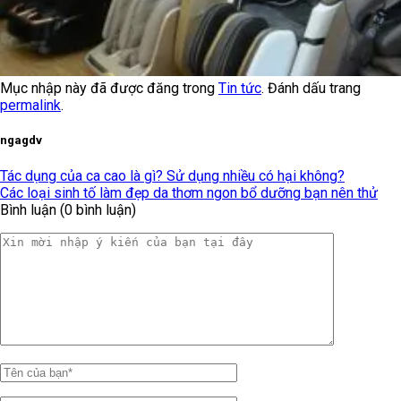
Mục nhập này đã được đăng trong
Tin tức
. Đánh dấu trang
permalink
.
ngagdv
Tác dụng của ca cao là gì? Sử dụng nhiều có hại không?
Các loại sinh tố làm đẹp da thơm ngon bổ dưỡng bạn nên thử
Bình luận (0 bình luận)